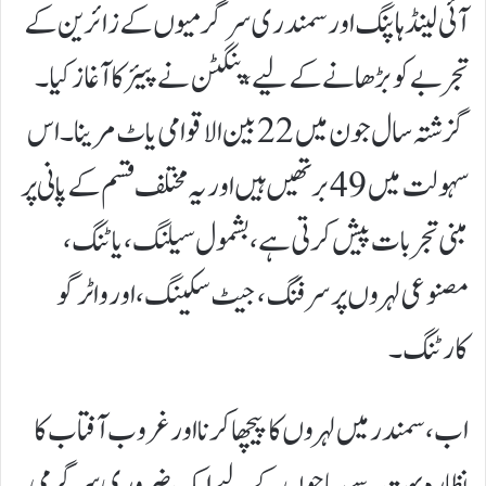
آئی لینڈ ہاپنگ اور سمندری سرگرمیوں کے زائرین کے
تجربے کو بڑھانے کے لیے، پنگٹن نے پیئر کا آغاز کیا۔
گزشتہ سال جون میں 22 بین الاقوامی یاٹ مرینا۔ اس
سہولت میں 49 برتھیں ہیں اور یہ مختلف قسم کے پانی پر
مبنی تجربات پیش کرتی ہے، بشمول سیلنگ، یاٹنگ،
مصنوعی لہروں پر سرفنگ، جیٹ سکینگ، اور واٹر گو
کارٹنگ۔
اب، سمندر میں لہروں کا پیچھا کرنا اور غروب آفتاب کا
نظارہ بہت سے سیاحوں کے لیے ایک ضروری سرگرمی