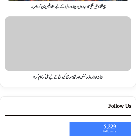
چینگڈو غیر ملکی کاروباروں، پیشہ ور افراد کے لیے مقناطیس بن کر ابھرا۔
بیلٹ اینڈ روڈ سائنس اور ٹیکنالوجی کمیونٹی کے لیے مل کر کام کرنا
Follow Us
5,229
followers