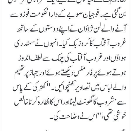
بن گئی ہے۔ فوجیان صوبے کے دارالحکومت فوزو سے
آنے والے لن ژاؤان نے اپنے دوستوں کے ساتھ
غروب آفتاب کا کروز بک کیا۔ انہوں نے سمندری
ہواؤں اور غروب آفتاب کی چمک سے لطف اندوز
ہوتے ہوئے پرفارمنس دیکھتے ہوئے اور جہاز پر تھیم
والے لباس میں تصاویر کھنچوائیں۔ "کھڑکی کے پاس
سے مشروب کا گھونٹ لینا اور اس کا نظارہ کرنا خالص
خوشی تھی،” اس نے وضاحت کی۔