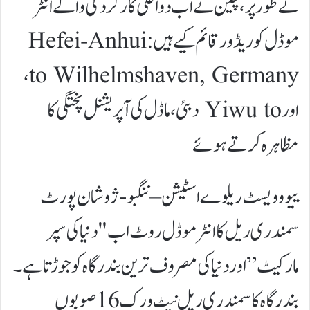
کے طور پر، چین نے اب دو اعلیٰ کارکردگی والے انٹر
موڈل کوریڈور قائم کیے ہیں: Hefei-Anhui
to Wilhelmshaven, Germany،
اور Yiwu to دبئی، ماڈل کی آپریشنل پختگی کا
مظاہرہ کرتے ہوئے
ییوو ویسٹ ریلوے اسٹیشن – ننگبو-ژوشان پورٹ
سمندری ریل کا انٹر موڈل روٹ اب "دنیا کی سپر
مارکیٹ” اور دنیا کی مصروف ترین بندرگاہ کو جوڑتا ہے۔
بندرگاہ کا سمندری ریل نیٹ ورک 16 صوبوں