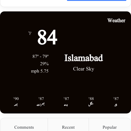
Weather
84
℉
Islamabad
87º - 79º
29%
Clear Sky
5.75 mph
90
87
87
88
87
℉
℉
℉
℉
℉
پیر
منگل
بدھ
جمعرات
جمعہ
Comments
Recent
Popular