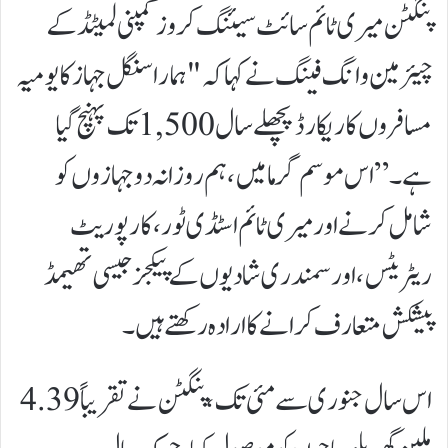
پنگٹن میری ٹائم سائٹ سیئنگ کروز کمپنی لمیٹڈ کے
چیئرمین وانگ فینگ نے کہا کہ "ہمارا سنگل جہاز کا یومیہ
مسافروں کا ریکارڈ پچھلے سال 1,500 تک پہنچ گیا
ہے۔” اس موسم گرما میں، ہم روزانہ دو جہازوں کو
شامل کرنے اور میری ٹائم اسٹڈی ٹور، کارپوریٹ
ریٹریٹس، اور سمندری شادیوں کے پیکجز جیسی تھیمڈ
پیشکش متعارف کرانے کا ارادہ رکھتے ہیں۔
اس سال جنوری سے مئی تک، پنگٹن نے تقریباً 4.39