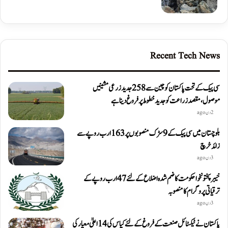
Recent Tech News
سی پیک کے تحت پاکستان کو چین سے 258 جدید زرعی مشینیں
موصول،مقصد زراعت کو جدید خطوط پر فروغ دینا ہے
2 دن ago
بلوچستان میں سی پیک کے 9 سڑک منصوبوں پر 163 ارب روپے سے
زائد خرچ
3 دن ago
خیبرپختونخوا حکومت کا ضم شدہ اضلاع کے لئے 47 ارب روپے کے
ترقیاتی پروگرام کا منصوبہ
3 دن ago
پاکستان نے ٹیکسٹائل صنعت کے فروغ کے لئے کپاس کی 14 اعلیٰ معیار کی