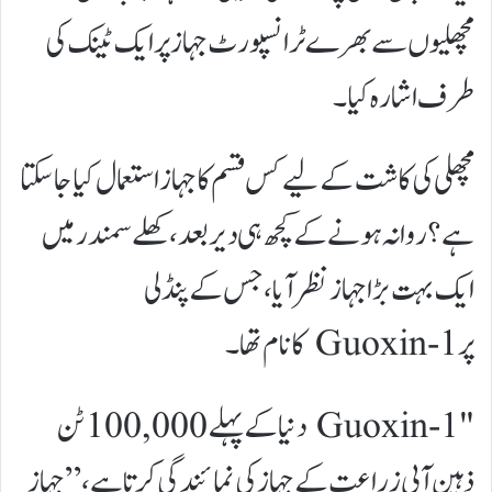
مچھلیوں سے بھرے ٹرانسپورٹ جہاز پر ایک ٹینک کی
طرف اشارہ کیا۔
مچھلی کی کاشت کے لیے کس قسم کا جہاز استعمال کیا جا سکتا
ہے؟ روانہ ہونے کے کچھ ہی دیر بعد، کھلے سمندر میں
ایک بہت بڑا جہاز نظر آیا، جس کے پنڈلی
پر Guoxin-1 کا نام تھا۔
"Guoxin-1 دنیا کے پہلے 100,000 ٹن
ذہین آبی زراعت کے جہاز کی نمائندگی کرتا ہے،” جہاز