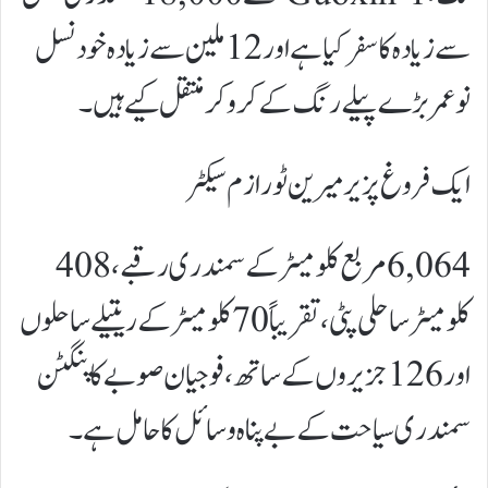
سے زیادہ کا سفر کیا ہے اور 12 ملین سے زیادہ خود نسل
نوعمر بڑے پیلے رنگ کے کروکر منتقل کیے ہیں۔
ایک فروغ پزیر میرین ٹورازم سیکٹر
6,064 مربع کلومیٹر کے سمندری رقبے، 408
کلومیٹر ساحلی پٹی، تقریباً 70 کلومیٹر کے ریتیلے ساحلوں
اور 126 جزیروں کے ساتھ، فوجیان صوبے کا پنگٹن
سمندری سیاحت کے بے پناہ وسائل کا حامل ہے۔