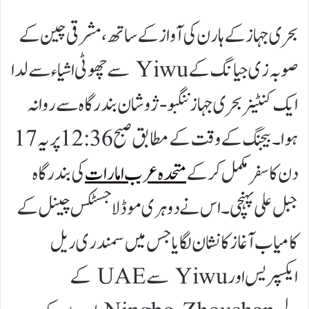
بحری جہاز کے ہارن کی آواز کے ساتھ، مشرقی چین کے
صوبہ زی جیانگ کے Yiwu سے چھوٹی اشیاء سے لدا
ایک کنٹینر بحری جہاز ننگبو-ژوشان بندرگاہ سے روانہ
ہوا۔ بیجنگ کے وقت کے مطابق صبح 12:36 پر یہ 17
دن کا سفر مکمل کرکے
متحدہ عرب امارات
کی بندرگاہ
جبل علی پہنچی۔ اس نے دوہری موڈ لاجسٹکس چینل کے
کامیاب آغاز کا نشان لگایا جس میں سمندری ریل
ایکسپریس اور Yiwu سے UAE کے