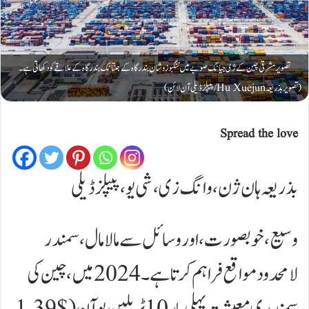
تصویر مشرقی چین کے ژی جیانگ صوبے میں ننگبو زوشان بندرگاہ کے جنتانگ بندرگاہ کے علاقے کو دکھاتی ہے۔
(تصویر بذریعہ Hu Xuejun/پیپلز ڈیلی آن لائن)
Spread the love
بذریعہ ہان ژن، وانگ زی، شی یو، پیپلز ڈیلی
وسیع، خوبصورت، اور وسائل سے مالا مال، سمندر
لامحدود مواقع فراہم کرتا ہے۔ 2024 میں، چین کی
سمندری معیشت پہلی بار 10 ٹریلین یوآن ($ 1.39