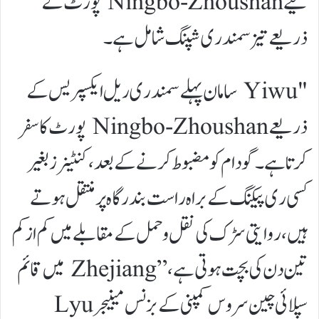
لیے Ningbo-Zhoushan پورٹ کے
ذریعے تیز سمندری شپنگ شامل ہے۔
"Yiwu سامان پہلے سمندری ریل ایکسپریس کے
ذریعے Ningbo-Zhoushan پورٹ کا سفر
کرتا ہے۔ گودام کو مضبوط کرنے کے بعد، کنٹینرز بغیر
کسی ری پیکنگ کے براہ راست بندرگاہ پر منتقل ہوتے
ہیں، روایتی سڑک کی نقل و حمل کے مقابلے میں کم از کم
تین دن کی بچت ہوتی ہے،” Zhejiang میں قائم
سپلائی چین سروس کمپنی کے بزنس مینیجر Lyu