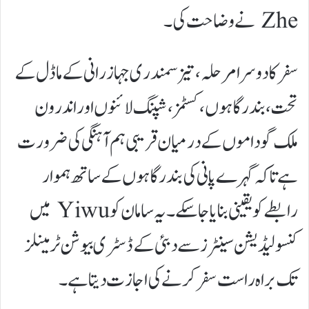
Zhe نے وضاحت کی۔
سفر کا دوسرا مرحلہ، تیز سمندری جہاز رانی کے ماڈل کے
تحت، بندرگاہوں، کسٹمز، شپنگ لائنوں اور اندرون
ملک گوداموں کے درمیان قریبی ہم آہنگی کی ضرورت
ہے تاکہ گہرے پانی کی بندرگاہوں کے ساتھ ہموار
رابطے کو یقینی بنایا جا سکے۔ یہ سامان کو Yiwu میں
کنسولیڈیشن سینٹرز سے دبئی کے ڈسٹری بیوشن ٹرمینلز
تک براہ راست سفر کرنے کی اجازت دیتا ہے۔