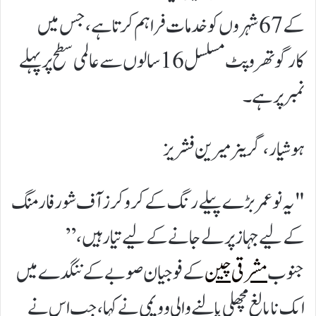
کے 67 شہروں کو خدمات فراہم کرتا ہے، جس میں
کارگو تھرو پٹ مسلسل 16 سالوں سے عالمی سطح پر پہلے
نمبر پر ہے۔
ہوشیار، گرینر میرین فشریز
"یہ نوعمر بڑے پیلے رنگ کے کروکرز آف شور فارمنگ
کے لیے جہاز پر لے جانے کے لیے تیار ہیں،”
جنوب
مشرقی چین
کے فوجیان صوبے کے ننگدے میں
ایک نابالغ مچھلی پالنے والی وو یمی نے کہا، جب اس نے