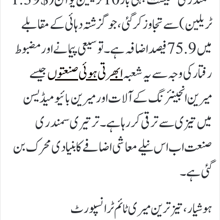
ٹریلین) سے تجاوز کر گئی، جو گزشتہ دہائی کے مقابلے
میں 75.9 فیصد اضافہ ہے۔ توسیعی پیمانے اور مضبوط
رفتار کی وجہ سے یہ شعبہ
ابھرتی ہوئی صنعتوں
جیسے
میرین انجینئرنگ کے آلات اور میرین بائیو میڈیسن
میں تیزی سے ترقی کر رہا ہے۔ ترتیری سمندری
صنعت اب اس نیلے معاشی اضافے کا بنیادی محرک بن
گئی ہے۔
ہوشیار، تیز ترین میری ٹائم ٹرانسپورٹ