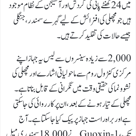
میں 24 گھنٹے پانی کی گردش اور آکسیجن کے نظام موجود
ہیں جو مچھلی کی افزائش کے لیے گہرے سمندر، جنگلی
جیسے حالات کی تقلید کرتے ہیں۔
2,000 سے زیادہ سینسروں سے لیس یہ جہاز اپنے
مرکزی کنٹرول روم سے ماحولیاتی اشارے اور مچھلی کی
نشوونما کی حقیقی وقت میں نگرانی کے قابل بناتا ہے۔
مچھلی کے تیار ہونے کے بعد، ان پر کارروائی کی جا سکتی
ہے اور براہ راست جہاز پر پیک کیا جا سکتا ہے۔ آج
تک، Guoxin-1 نے 18,000 سمندری میل