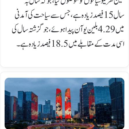
ملین گھریلو سیاحوں کو موصول کیا، جو کہ سال بہ
سال 15 فیصد زیادہ ہے، جس سے سیاحت کی آمدنی
میں 4.29 بلین یوآن پیدا ہوئے، جو گزشتہ سال کی
اسی مدت کے مقابلے میں 18.5 فیصد زیادہ ہے۔