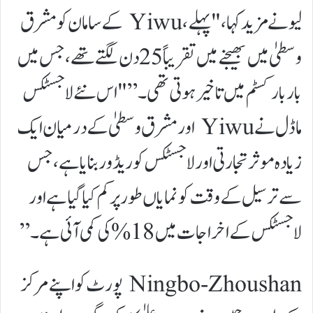
لیو نے مزید کہا، "پہلے، Yiwu کے سامان کو مشرق
وسطیٰ میں بھیجنے میں تقریباً 25 دن لگتے تھے، جس میں
بار بار کسٹم میں تاخیر ہوتی تھی۔” "اس نئے لاجسٹکس
ماڈل نے Yiwu اور مشرق وسطیٰ کے درمیان ایک
زیادہ موثر تجارتی اور لاجسٹکس کوریڈور بنایا ہے، جس
سے ترسیل کے وقت کو نمایاں طور پر کم کیا گیا ہے اور
لاجسٹکس کے اخراجات میں 18% کی کمی آئی ہے۔”
Ningbo-Zhoushan پورٹ کو اپنے مرکز