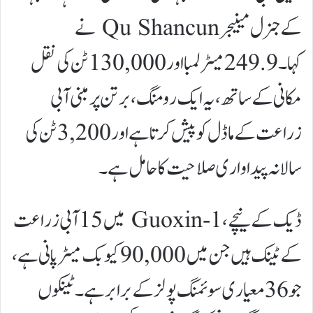
کے جنرل مینیجر Qu Shancun نے
کہا۔ 249.9 میٹر لمبا اور 130,000 ٹن کی نقل
مکانی کے ساتھ، یہ ایک رومنگ، برتن پر مبنی آبی
زراعت کے ماڈل کو پیش کرتا ہے اور 3,200 ٹن کی
سالانہ پیداواری صلاحیت کا حامل ہے۔
ڈیک کے نیچے، Guoxin-1 میں 15 آبی زراعت
کے ٹینک ہیں جن میں 90,000 کیوبک میٹر پانی ہے،
جو 36 معیاری سوئمنگ پولز کے برابر ہے۔ ٹینکوں