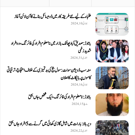
طلباء کے لیے نئے طریقہ کار میں ڈومیسائل بنانے کا آن لائن آغاز
جولائی 10, 2024
باجوڑ: صدیق اۤباد پھاٹک بازار میں نامعلوم افراد کی فائرنگ، دو افراد
شدید زخمی
جنوری 31, 2024
مٹہ سب ڈویژن سوات: سول جج کی بدتمیزی کے خلاف احتجاج، ترقیاتی
کاموں پر بائیکاٹ کا اعلان
جولائی 16, 2024
باجوڑ: نامعلوم افراد کی فائرنگ، ایک شخص جاں بحق
مارچ 15, 2024
دیربالا: بارات میں شامل گاڑی کھائی میں گرنے سے 5 افراد جاں بحق
جنوری 22, 2024