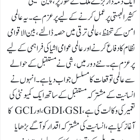
ایک ذمہ دار بڑے ملک کے طور پر، چین حقیقی
کثیرالجہتی پر عمل کرنے کے لیے پرعزم ہے۔ یہ عالمی
امن کے تحفظ، عالمی ترقی میں حصہ ڈالنے، بین الاقوامی
نظام کا دفاع کرنے اور عالمی عوامی اشیا کی فراہمی کے لیے
پرعزم ہے۔ نئے دور میں، شی نے مستقبل کے حوالے
سے عالمی توقعات کا مسلسل جواب دیا ہے۔ انہوں نے
انسانیت کے مشترکہ مستقبل کے ساتھ ایک کمیونٹی کی
تعمیر کی وکالت کی ہے، GDI، GSI، اور GCI کا
آغاز کیا ہے، انسانیت کی مشترکہ اقدار کو آگے بڑھایا