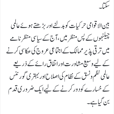
سکتا۔
بین الاقوامی حرکیات کو بدلنے اور بڑھتے ہوئے عالمی
چیلنجوں کے پس منظر میں، آج کے سیاسی منظر نامے
میں ترقی پذیر ممالک کے اجتماعی عروج کی عکاسی کرنے
کے لیے وسیع مشاورت اور اتفاق رائے کے ذریعے
عالمی نظم و نسق کے نظام کی اصلاح اور بہتری گورننس
کے خسارے کو دور کرنے کے لیے ایک ضروری قدم
بن گیا ہے۔