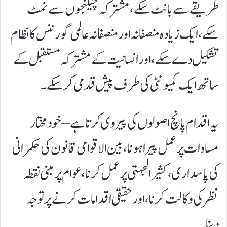
طریقے سے بانٹ سکے، مشترکہ چیلنجوں سے نمٹ
سکے، ایک زیادہ منصفانہ اور منصفانہ عالمی گورننس کا نظام
تشکیل دے سکے، اور انسانیت کے مشترکہ مستقبل کے
ساتھ ایک کمیونٹی کی طرف پیش قدمی کر سکے۔
یہ اقدام پانچ اصولوں کی پیروی کرتا ہے – خودمختار
مساوات پر عمل پیرا ہونا، بین الاقوامی قانون کی حکمرانی
کی پاسداری، کثیرالجہتی پر عمل کرنا، عوام پر مبنی نقطہ
نظر کی وکالت کرنا، اور حقیقی اقدامات کرنے پر توجہ
دینا۔