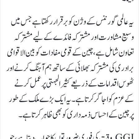
یہ عالمی گورننس کے وژن کو برقرار رکھتا ہے جس میں
وسیع مشاورت اور مشترکہ فائدے کے لیے مشترکہ
تعاون شامل ہے، چین کے قومی مفادات کو بین الاقوامی
برادری کی مشترکہ بھلائی کے ساتھ ہم آہنگ کرنے اور
ٹھوس اقدامات کے ذریعے کثیرالجہتی پر عمل کرنے
کے عزم کو اجاگر کرتا ہے۔ یہ ایک بڑے ملک کے طور
پر چین کے احساس ذمہ داری کو بھی ظاہر کرتا ہے۔
GGI وقت کی فوری ضرورتوں کا جواب دیتا ہے، جو