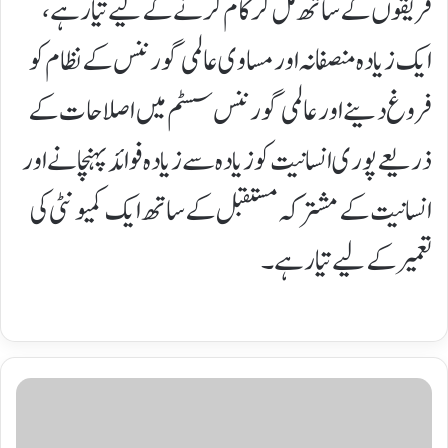
فریقوں کے ساتھ مل کر کام کرنے کے لیے تیار ہے،
ایک زیادہ منصفانہ اور مساوی عالمی گورننس کے نظام کو
فروغ دینے اور عالمی گورننس سسٹم میں اصلاحات کے
ذریعے پوری انسانیت کو زیادہ سے زیادہ فوائد پہنچانے اور
انسانیت کے مشترکہ مستقبل کے ساتھ ایک کمیونٹی کی
تعمیر کے لیے تیار ہے۔