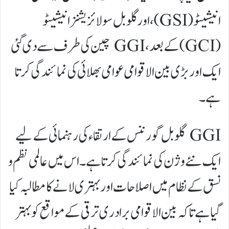
انیشیٹو (GSI)، اور گلوبل سولائزیشنز انیشیٹو
(GCI) کے بعد، GGI چین کی طرف سے دی گئی
ایک اور بڑی بین الاقوامی عوامی بھلائی کی نمائندگی کرتا
ہے۔
GGI گلوبل گورننس کے ارتقاء کی رہنمائی کے لیے
ایک نئے وژن کی نمائندگی کرتا ہے۔ اس میں عالمی نظم و
نسق کے نظام میں اصلاحات اور بہتری لانے کا مطالبہ کیا
گیا ہے تاکہ بین الاقوامی برادری ترقی کے مواقع کو بہتر