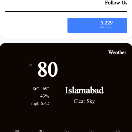
Follow Us
5,229
followers
Weather
80
℉
Islamabad
86º - 69º
43%
Clear Sky
6.42 mph
88
91
88
83
86
℉
℉
℉
℉
℉