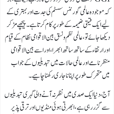
کہ موجودہ عالمی گورننس سسٹم کی جدت اور بہتری کے
لیے ایک قیمتی ضمیمہ کے طور پر کام کرتا ہے۔ پیچھے مڑ کر
دیکھا جائے تو، عالمی نظم و نسق بین الاقوامی نظام کے قیام
اور ارتقاء کے ساتھ ساتھ ابھرا، اور اسے بین الاقوامی
منظر نامے اور عالمی حالات میں تبدیلیوں کے جواب
میں متحرک طور پر اپنانا جاری رکھنا چاہیے۔
آج، دنیا ایک صدی میں نظر نہ آنے والی گہری تبدیلیوں
سے گزر رہی ہے، ابھرتی ہوئی منڈیوں اور ترقی پذیر