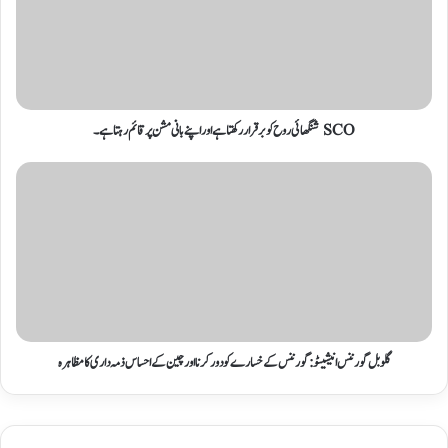
SCO شنگھائی روح کو برقرار رکھتا ہے اور اپنے بانی مشن پر قائم رہتا ہے۔
گلوبل گورننس انیشیٹو: گورننس کے خسارے کو دور کرنا اور چین کے احساس ذمہ داری کا مظاہرہ