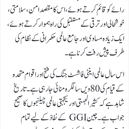
رائے کو قائم کرتے ہوئے، اس کا مقصد امن، سلامتی،
خوشحالی اور ترقی کے مستقبل کی راہ ہموار کرتے ہوئے،
ایک زیادہ مساوی اور جامع عالمی حکمرانی کے نظام کی
طرف پیش رفت کرنا ہے۔
اس سال عالمی اینٹی فاشسٹ جنگ کی فتح اور اقوام متحدہ
کے قیام کی 80 ویں سالگرہ منائی جا رہی ہے۔ تاریخ
شاہد ہے کہ کثیرالجہتی اور یکجہتی عالمی چیلنجوں کا صحیح
جواب ہے۔ چین GGI کے نفاذ کے لیے تمام