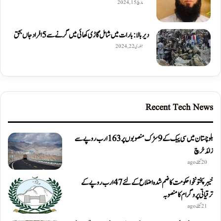
مارچ 15, 2024
دیربالا: بارات میں شامل گاڑی کھائی میں گرنے سے 5 افراد جاں بحق
جنوری 22, 2024
Recent Tech News
بلوچستان میں سی پیک کے 9 سڑک منصوبوں پر 163 ارب روپے سے
زائد خرچ
20 گھنٹے ago
خیبرپختونخوا حکومت کا ضم شدہ اضلاع کے لئے 47 ارب روپے کے
ترقیاتی پروگرام کا منصوبہ
21 گھنٹے ago