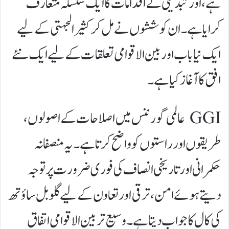
ہے، اور تبدیلی کے اقدامات کا ایک سلسلہ متعارف
کرایا ہے۔ ان کوششوں نے مل کر کثیرالجہتی کے لیے
ایک نیا باب اور بین الاقوامی تعلقات کے لیے ایک نئے
افق کا آغاز کیا ہے۔
GGI عالمی گورننس میں اصلاحات کے اصولوں،
طریقوں اور راستوں کو واضح کرتا ہے۔ یہ منصفانہ
حکمرانی اور تاریخی انصاف کی فوری ضرورت پر توجہ
دیتے ہوئے امن، ترقی اور تعاون کے لیے گلوبل ساؤتھ
کی کال کا جواب دیتا ہے۔ وسیع تر بین الاقوامی اتفاق