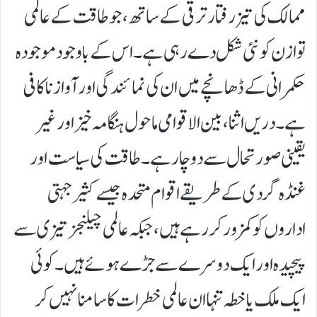
ممالک کی تیز رفتار ترقی کے ساتھ، جو طاقت کے عالمی
توازن کو نئی شکل دے رہی ہے۔ اس کے باوجود موجودہ
حکمرانی کے ڈھانچے میں ان کی نمائندگی اور آواز ناکافی
ہے۔ دریں اثنا، بین الاقوامی ماحول ہنگامہ خیز اور غیر
یقینی صورتحال سے دوچار ہے۔ طاقت کی سیاست اور
غنڈہ گردی کے طریقے اقوام متحدہ جیسے کثیر جہتی
اداروں کو کمزور کر رہے ہیں، جبکہ عالمی چیلنجز تیزی سے
پیچیدہ اور ایک دوسرے سے جڑے ہوئے ہیں۔ کوئی
ایک ملک یا خطہ تنہا ان عالمی خطرات کا سامنا نہیں کر