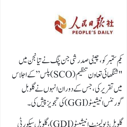
یکم ستمبر کو، چینی صدر شی جن پنگ نے تیانجن میں
"شنگھائی تعاون تنظیم (SCO) پلس” کے اجلاس
میں تقریر کی، جس کے دوران انہوں نے گلوبل
گورننس انیشیٹو (GGI) کی تجویز پیش کی۔
گلوبل ڈیولپمنٹ انیشیٹو (GDI)، گلوبل سیکورٹی