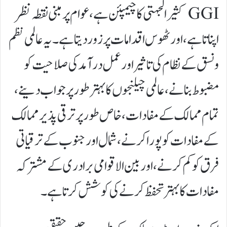
GGI کثیرالجہتی کا چیمپئن ہے، عوام پر مبنی نقطہ نظر
اپناتا ہے، اور ٹھوس اقدامات پر زور دیتا ہے۔ یہ عالمی نظم
و نسق کے نظام کی تاثیر اور عمل درآمد کی صلاحیت کو
مضبوط بنانے، عالمی چیلنجوں کا بہتر طور پر جواب دینے،
تمام ممالک کے مفادات، خاص طور پر ترقی پذیر ممالک
کے مفادات کو پورا کرنے، شمال اور جنوب کے ترقیاتی
فرق کو کم کرنے، اور بین الاقوامی برادری کے مشترکہ
مفادات کا بہتر تحفظ کرنے کی کوشش کرتا ہے۔