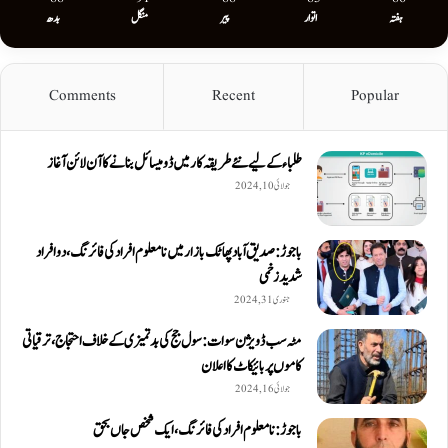
ہفتہ
اتوار
پیر
منگل
بدھ
Comments
Recent
Popular
طلباء کے لیے نئے طریقہ کار میں ڈومیسائل بنانے کا آن لائن آغاز
جولائی 10, 2024
باجوڑ: صدیق اۤباد پھاٹک بازار میں نامعلوم افراد کی فائرنگ، دو افراد
شدید زخمی
جنوری 31, 2024
مٹہ سب ڈویژن سوات: سول جج کی بدتمیزی کے خلاف احتجاج، ترقیاتی
کاموں پر بائیکاٹ کا اعلان
جولائی 16, 2024
باجوڑ: نامعلوم افراد کی فائرنگ، ایک شخص جاں بحق