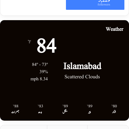
5,229
followers
Weather
84
℉
Islamabad
84º - 73º
39%
Scattered Clouds
8.34 mph
88
83
89
89
80
℉
℉
℉
℉
℉
اتوار
پیر
منگل
بدھ
جمعرات