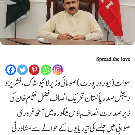
Spread the love
سوات(بیورورپورٹ) صوبائی وزیر لائیو سٹاک، فشریز و
ریجنل صدر پاکستان تحریک انصاف فضل حکیم خان کی
زیر صدارت انصاف ہاؤس مینگورہ میں آٹھ فروری
صوابی میں جلسے کی تیاریایوں کے حوالے سے مشاورتی