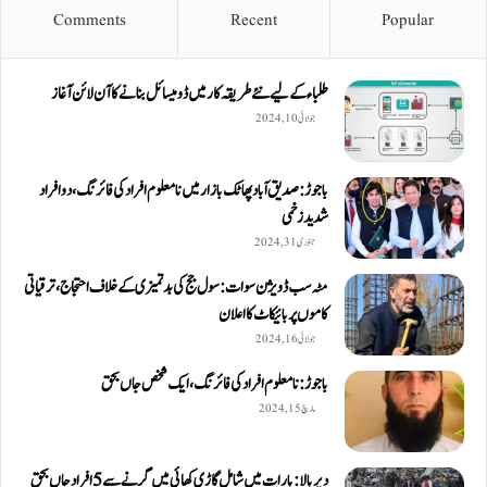
Comments
Recent
Popular
طلباء کے لیے نئے طریقہ کار میں ڈومیسائل بنانے کا آن لائن آغاز
جولائی 10, 2024
باجوڑ: صدیق اۤباد پھاٹک بازار میں نامعلوم افراد کی فائرنگ، دو افراد
شدید زخمی
جنوری 31, 2024
مٹہ سب ڈویژن سوات: سول جج کی بدتمیزی کے خلاف احتجاج، ترقیاتی
کاموں پر بائیکاٹ کا اعلان
جولائی 16, 2024
باجوڑ: نامعلوم افراد کی فائرنگ، ایک شخص جاں بحق
مارچ 15, 2024
دیربالا: بارات میں شامل گاڑی کھائی میں گرنے سے 5 افراد جاں بحق