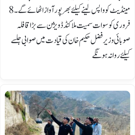
مینڈیٹ کو واپس لینے کیلئے بھرپور آواز اٹھائے گے۔8
فروری کو سوات سمیت ملاکنڈ ڈویژن سے بڑا قافلہ
صوبائی وزیر فضل حکیم خان کی قیادت میں صوابی جلسے
کیلئے روانہ ہونگے