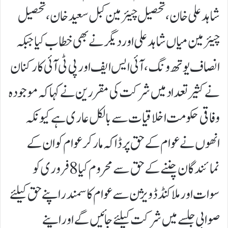
شاہد علی خان، تحصیل چیئرمین کبل سعید خان، تحصیل
چیئرمین میاں شاہد علی اور دیگر نے بھی خطاب کیا جبکہ
انصاف یوتھ ونگ، آئی ایس ایف اور پی ٹی آئی کارکنان
نے کثیر تعداد میں شرکت کی مقررین نے کہا کہ موجودہ
وفاقی حکومت اخلاقیات سے بالکل عاری ہے کیونکہ
انھوں نے عوام کے حق پر ڈاکہ مار کر عوام کو ان کے
نمائندگان چننے کے حق سے محروم کیا 8 فروری کو
سوات اور ملاکنڈ ڈویژن سے عوام کا سمندر اپنے حق کیلئے
صوابی جلسے میں شرکت کیلئے جائیں گے اور اپنے