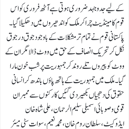
کے لیے جدوجہد ضروری ہوتی ہے آٹھ فروری کو اس
قوم کا مینڈیٹ چرا کر ملک کو اندھیروں میں دھکیلا گیا۔
پاکستانی قوم نے تمام تر مشکلات کے باوجود جوق در جوق
نکل کر تحریک انصاف کے حق میں ووٹ ڈالا مگر ان کے
ووٹ کو پیروں تلے روند کر جمہوریت پر شب خون مارا
گیا۔ ملک میں جمہوریت کے ہاتھ پاؤں باندھ کر انسانی
حقوق کی دھجیاں بکھیر دی گئیں کارکنوں سے ممبران
قومی و صوبائی اسمبلی سلیم الرحمان، علی شاہ خان
ایڈوکیٹ، سلطان روم خان، محمد نعیم، سوات سٹی میئر