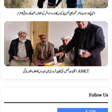
ڈی پی او سوات ناصر محمود کا پولیس چوکیوں کا دورہ، جرائم کے خلاف سخت کارروائی کا عزم
ABKT انتخابات مکمل، نئی کابینہ فروری میں عہدوں کا حلف اٹھائے گی
Follow Us