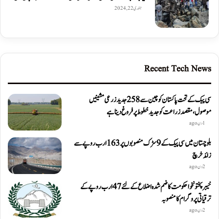
جنوری 22, 2024
Recent Tech News
سی پیک کے تحت پاکستان کو چین سے 258 جدید زرعی مشینیں
موصول،مقصد زراعت کو جدید خطوط پر فروغ دینا ہے
1 دن ago
بلوچستان میں سی پیک کے 9 سڑک منصوبوں پر 163 ارب روپے سے
زائد خرچ
2 دن ago
خیبرپختونخوا حکومت کا ضم شدہ اضلاع کے لئے 47 ارب روپے کے
ترقیاتی پروگرام کا منصوبہ
2 دن ago