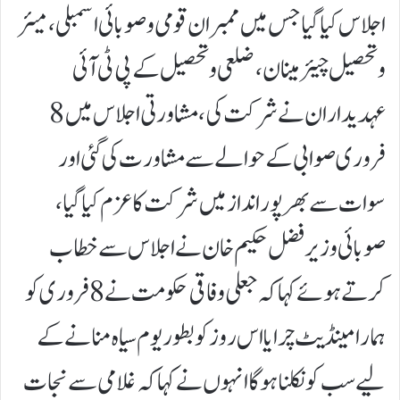
اجلاس کیا گیا جس میں ممبران قومی و صوبائی اسمبلی، میئر
و تحصیل چیئرمینان، ضلعی و تحصیل کے پی ٹی آئی
عہدیداران نے شرکت کی، مشاورتی اجلاس میں 8
فروری صوابی کے حوالے سے مشاورت کی گئی اور
سوات سے بھرپور انداز میں شرکت کا عزم کیا گیا،
صوبائی وزیر فضل حکیم خان نے اجلاس سے خطاب
کرتے ہوئے کہا کہ جعلی وفاقی حکومت نے 8 فروری کو
ہمارا مینڈیٹ چرایا اس روز کو بطور یوم سیاہ منانے کے
لیے سب کو نکلنا ہو گا انہوں نے کہا کہ غلامی سے نجات