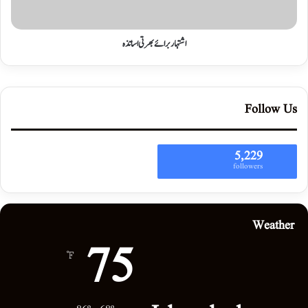
اشتہار برائے بھرتی اساتذہ
Follow Us
5,229
followers
Weather
75
℉