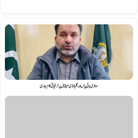
سواڑی بائی پاس اور گلبانڈی ہسپتال پر ترقیاتی کام جاری