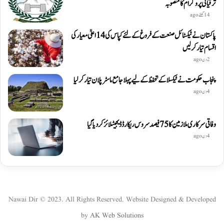
ترقیاتی پروگرام کا منصوبہ
14 گھنٹے ago
پاکستان نے ٹیکسٹائل صنعت کے فروغ کے لئے کپاس کی 14 اعلیٰ معیار کی
اقسام تیار کر لیں
2 دن ago
پنجاب حکومت نے ٹیکسلا کے تحفظ کے لیے پہلا جامع ماسٹر پلان تیار کر لیا
4 دن ago
وفاقی سرکاری ملازمین کا 75 فیصد سروس ریکارڈ ڈیجیٹلائز کر دیا گیا
4 دن ago
Nawai Dir © 2023. All Rights Reserved. Website Designed & Developed
by
AK Web Solutions