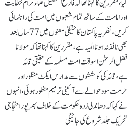
کیا،مقررین کا کہنا تھا کہ فارغ التحصیل علما ء کرام خطابت
اور امامت کے سا تھ تمام شعبوں میں امت کی را ہنما ئی
کریں،نظر یہ پاکستان کاحقیقی معنوں میں 77سال بعد
بھی نافذ نہ ہونا المیہ ہے،مقررین کا کہنا تھا کہ مولانا
فضل الر حمٰن اسوقت امت مسلمہ کے حقیقی قائد
ہے،قائد کی کوششوں سے مدارس ایکٹ منظور اور
حرمت سود حوالے سے آئینی ترمیم منظور ہو ئی،انہوں
نے کہا کہ د ھاندلی زدہ حکومت کے خلاف بھرپور احتجاجی
تحریک جلد شروع کی جا ئیگی