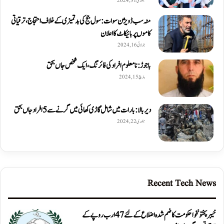
جنوری 31, 2024
مٹہ سب ڈویژن سوات: سول جج کی بدتمیزی کے خلاف احتجاج، ترقیاتی
کاموں پر بائیکاٹ کا اعلان
جولائی 16, 2024
باجوڑ: نامعلوم افراد کی فائرنگ، ایک شخص جاں بحق
مارچ 15, 2024
دیربالا: بارات میں شامل گاڑی کھائی میں گرنے سے 5 افراد جاں بحق
جنوری 22, 2024
Recent Tech News
خیبرپختونخوا حکومت کا ضم شدہ اضلاع کے لئے 47 ارب روپے کے