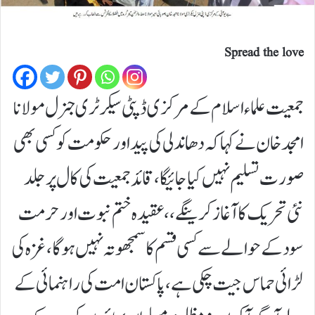
Spread the love
جمعیت علما ء اسلام کے مرکزی ڈپٹی سیکرٹری جنرل مولانا
امجد خان نے کہا کہ دھاندلی کی پیداو ر حکومت کو کسی بھی
صورت تسلیم نہیں کیا جا ئیگا،قائد جمعیت کی کال پر جلد
نئی تحر یک کا آغاز کر ینگے،،عقیدہ ختم نبوت اور حرمت
سود کے حوالے سے کسی قسم کاسمجھو تہ نہیں ہو گا،غزہ کی
لڑا ئی حماس جیت چکی ہے،پاکستان امت کی را ہنما ئی کے