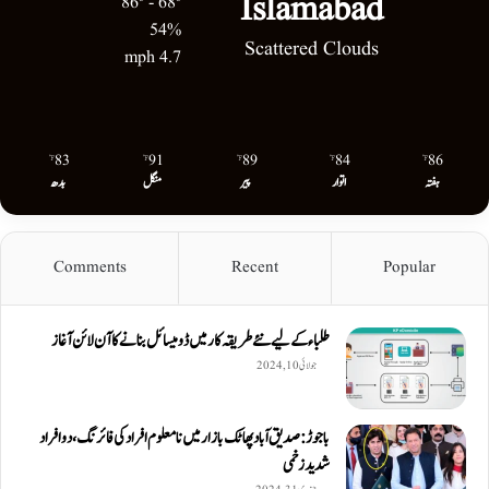
Islamabad
86º - 68º
54%
Scattered Clouds
4.7 mph
83
91
89
84
86
℉
℉
℉
℉
℉
ہفتہ
اتوار
پیر
منگل
بدھ
Comments
Recent
Popular
طلباء کے لیے نئے طریقہ کار میں ڈومیسائل بنانے کا آن لائن آغاز
جولائی 10, 2024
باجوڑ: صدیق اۤباد پھاٹک بازار میں نامعلوم افراد کی فائرنگ، دو افراد
شدید زخمی