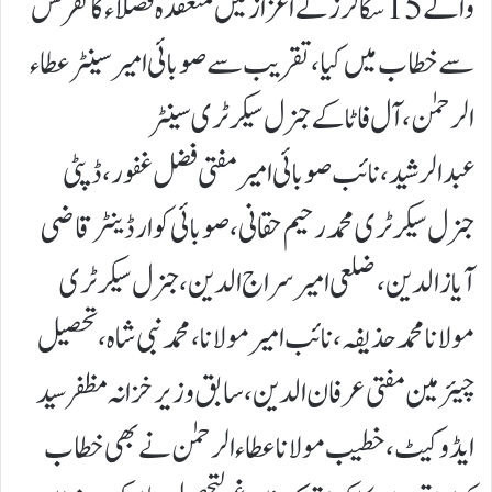
والے 15سکالر ز کے اعزاز میں منعقدہ فضلا ء کا نفرنس
سے خطاب میں کیا،تقریب سے صوبا ئی امیر سینٹر عطاء
الر حمٰن، آل فاٹا کے جنرل سیکرٹری سینٹر
عبدالرشید،نائب صوبا ئی امیر مفتی فضل غفور،ڈپٹی
جنرل سیکر ٹری محمدر حیم حقانی،صوبا ئی کوارڈینٹر قاضی
آیازالدین،ضلعی امیر سراج الدین،جنرل سیکرٹری
مولانا محمد حذیفہ، نائب امیر مولانا،محمد نبی شاہ،تحصیل
چیئرمین مفتی عرفان الدین،سابق وزیر خزانہ مظفرسید
ایڈوکیٹ،خطیب مولانا عطاء الر حمٰن نے بھی خطاب