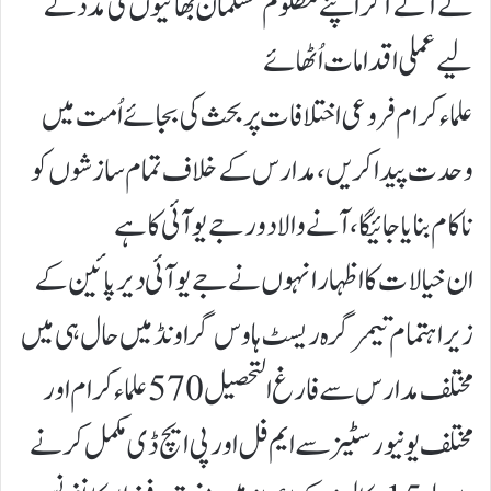
لے آگے آکر اپنے مظلوم مسلمان بھا ئیوں کی مدد کے
لیے عملی اقدامات اُ ٹھا ئے
علما ء کرام فروعی اختلافات پر بحث کی بجائے اُمت میں
وحدت پیدا کریں،مدارس کے خلاف تمام سازشوں کو
ناکام بنایا جا ئیگا،آنے والا دور جے یو آئی کا ہے
ان خیالات کا اظہار انہوں نے جے یو آئی دیرپا ئین کے
زیر اہتمام تیمرگرہ ریسٹ ہاوس گراونڈ میں حال ہی میں
مختلف مدارس سے فارغ التحصیل 570علما ء کرام اور
مختلف یونیورسٹیز سے ایم فل اور پی ایچ ڈی مکمل کرنے