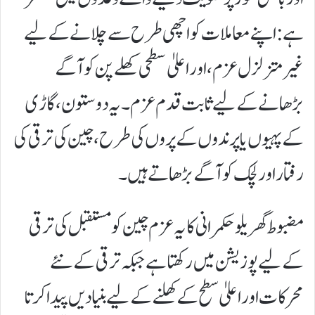
ہے: اپنے معاملات کو اچھی طرح سے چلانے کے لیے
غیر متزلزل عزم، اور اعلیٰ سطحی کھلے پن کو آگے
بڑھانے کے لیے ثابت قدم عزم۔ یہ دو ستون، گاڑی
کے پہیوں یا پرندوں کے پروں کی طرح، چین کی ترقی کی
رفتار اور لچک کو آگے بڑھاتے ہیں۔
مضبوط گھریلو حکمرانی کا یہ عزم چین کو مستقبل کی ترقی
کے لیے پوزیشن میں رکھتا ہے جبکہ ترقی کے نئے
محرکات اور اعلیٰ سطح کے کھلنے کے لیے بنیادیں پیدا کرتا