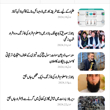
طلباء کے لیے نئے طریقہ کار میں ڈومیسائل بنانے کا آن لائن آغاز
جولائی 10, 2024
باجوڑ: صدیق اۤباد پھاٹک بازار میں نامعلوم افراد کی فائرنگ، دو افراد
شدید زخمی
جنوری 31, 2024
مٹہ سب ڈویژن سوات: سول جج کی بدتمیزی کے خلاف احتجاج، ترقیاتی
کاموں پر بائیکاٹ کا اعلان
جولائی 16, 2024
باجوڑ: نامعلوم افراد کی فائرنگ، ایک شخص جاں بحق
مارچ 15, 2024
دیربالا: بارات میں شامل گاڑی کھائی میں گرنے سے 5 افراد جاں بحق
جنوری 22, 2024