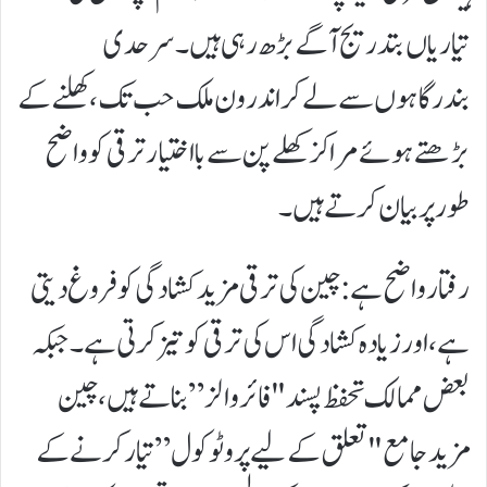
تیاریاں بتدریج آگے بڑھ رہی ہیں۔ سرحدی
بندرگاہوں سے لے کر اندرون ملک حب تک، کھلنے کے
بڑھتے ہوئے مراکز کھلے پن سے بااختیار ترقی کو واضح
طور پر بیان کرتے ہیں۔
رفتار واضح ہے: چین کی ترقی مزید کشادگی کو فروغ دیتی
ہے، اور زیادہ کشادگی اس کی ترقی کو تیز کرتی ہے۔ جبکہ
بعض ممالک تحفظ پسند "فائر والز” بناتے ہیں، چین
مزید جامع "تعلق کے لیے پروٹوکول” تیار کرنے کے