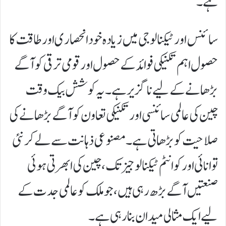
ہے۔
سائنس اور ٹیکنالوجی میں زیادہ خود انحصاری اور طاقت کا
حصول اہم تکنیکی فوائد کے حصول اور قومی ترقی کو آگے
بڑھانے کے لیے ناگزیر ہے۔ یہ کوشش بیک وقت
چین کی عالمی سائنسی اور تکنیکی تعاون کو آگے بڑھانے کی
صلاحیت کو بڑھاتی ہے۔ مصنوعی ذہانت سے لے کر نئی
توانائی اور کوانٹم ٹیکنالوجیز تک، چین کی ابھرتی ہوئی
صنعتیں آگے بڑھ رہی ہیں، جو ملک کو عالمی جدت کے
لیے ایک مثالی میدان بنا رہی ہے۔