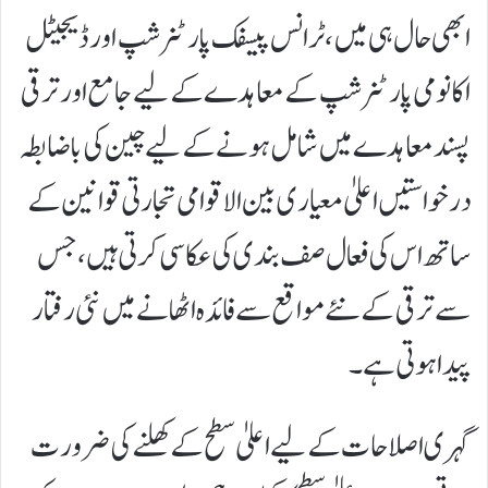
ابھی حال ہی میں، ٹرانس پیسفک پارٹنرشپ اور ڈیجیٹل
اکانومی پارٹنرشپ کے معاہدے کے لیے جامع اور ترقی
پسند معاہدے میں شامل ہونے کے لیے چین کی باضابطہ
درخواستیں اعلیٰ معیاری بین الاقوامی تجارتی قوانین کے
ساتھ اس کی فعال صف بندی کی عکاسی کرتی ہیں، جس
سے ترقی کے نئے مواقع سے فائدہ اٹھانے میں نئی رفتار
پیدا ہوتی ہے۔
گہری اصلاحات کے لیے اعلیٰ سطح کے کھلنے کی ضرورت