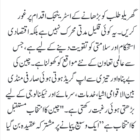
گھریلو طلب کو بڑھانے کے اسٹریٹجک اقدام پر غور
کریں۔ یہ کوئی قلیل مدتی محرک نہیں ہے بلکہ اقتصادی
استحکام اور سلامتی کو تقویت دینے کے لیے ہے، جس
سے عالمی تعاون کے نئے مواقع کو کھولنا ہے۔ چین کی
بے پناہ اور تیزی سے اپ گریڈ ہوتی ہوئی صارفی منڈی
بین الاقوامی اشیا، خدمات، سرمائے اور ٹیکنالوجی کے لیے
بڑھتی ہوئی رغبت رکھتی ہے۔ "چین کا انتخاب مستقبل
کا انتخاب ہے” ایک وسیع پیمانے پر مشترکہ عقیدہ بن گیا