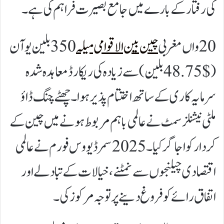
کی رفتار کے بارے میں جامع بصیرت فراہم کی ہے۔
20 واں مغربی
چین بین الاقوامی میلہ
350 بلین یوآن
($ 48.75 بلین) سے زیادہ کی ریکارڈ معاہدہ شدہ
سرمایہ کاری کے ساتھ اختتام پذیر ہوا۔ چھٹے چنگ ڈاؤ
ملٹی نیشنلز سمٹ نے عالمی باہم مربوط ہونے میں چین کے
کردار کو اجاگر کیا۔ 2025 سمر ڈیووس فورم نے عالمی
اقتصادی چیلنجوں سے نمٹنے، خیالات کے تبادلے اور
اتفاق رائے کو فروغ دینے پر توجہ مرکوز کی۔