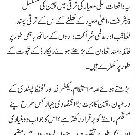
یہ واقعات اعلیٰ معیار کی ترقی میں چین کی مسلسل
پیشرفت، اعلیٰ معیار کے کھلنے کے اس کے ترقی پسند
تعاقب اور عالمی شراکت داروں کے ساتھ باہمی طور پر
فائدہ مند تعاون کے بڑھتے ہوئے ریکارڈ کے ثبوت کے
طور پر کھڑے ہیں۔
بڑھتے ہوئے عدم استحکام، یکطرفہ اور تحفظ پسندی کے
درمیان، چین کا بہت بڑا اقتصادی جہاز کس طرح اپنے
مستحکم راستے کو برقرار رکھتا ہے؟ اس کا جواب دو بنیادی
اور باہمی طور پر تقویت دینے والے وعدوں میں مضمر