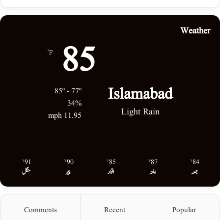
Weather
85
℉
Islamabad
85º - 77º
34%
Light Rain
11.95 mph
91
90
85
87
84
℉
℉
℉
℉
℉
جمعہ
ہفتہ
اتوار
پیر
منگل
Comments
Recent
Popular