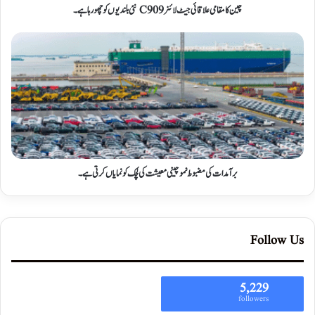
چین کا مقامی علاقائی جیٹ لائنر C909 نئی بلندیوں کو چھو رہا ہے۔
برآمدات کی مضبوط نمو چینی معیشت کی لچک کو نمایاں کرتی ہے۔
Follow Us
5,229
followers