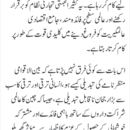
لیے کام کر رہا ہے۔ یہ کثیر الجہتی تجارتی نظام کو برقرار
رکھنے اور عالمی سطح پر فائدہ مند، جامع اقتصادی
عالمگیریت کو فروغ دینے میں کلیدی قوت کے طور پر
کام کرتا رہتا ہے۔
اس بات سے کوئی فرق نہیں پڑتا ہے کہ بین الاقوامی
منظر نامے کی تبدیلی کیسے ہو، انسانی ترقی اور ترقی کا سب
سے بڑا رجحان ناقابل تبدیلی ہے، جیسا کہ چین کا عالمی
شراکت داروں کے ساتھ باہمی فائدے اور مشترکہ
خوشحالی کے حصول کے عزم کا اظہار ہے۔ مؤثر گھریلو