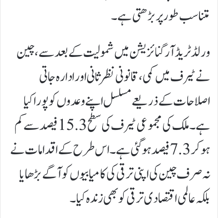
متناسب طور پر بڑھتی ہے۔
ورلڈ ٹریڈ آرگنائزیشن میں شمولیت کے بعد سے، چین
نے ٹیرف میں کمی، قانونی نظرثانی اور ادارہ جاتی
اصلاحات کے ذریعے مسلسل اپنے وعدوں کو پورا کیا
ہے۔ ملک کی مجموعی ٹیرف کی سطح 15.3 فیصد سے کم
ہو کر 7.3 فیصد ہو گئی ہے۔ اس طرح کے اقدامات نے
نہ صرف چین کی اپنی ترقی کی کامیابیوں کو آگے بڑھایا
بلکہ عالمی اقتصادی ترقی کو بھی زندہ کیا۔