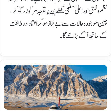
نظم و نسق اور اعلیٰ سطحی کھلے پن پر توجہ مرکوز رکھ کر،
چین موجودہ حالات سے بے نیاز ہوکر اعتماد اور طاقت
کے ساتھ آگے بڑھے گا۔