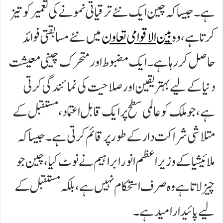
ہے۔ جیسا کہ چین ایک نئے ترقیاتی نمونے کی تعمیر کو تیز
کرتا ہے، وہ
بین الاقوامی تعاون
میں نئے مسابقتی فوائد
حاصل کر رہا ہے۔ ایک مضبوط اور متحرک چینی معیشت
دنیا کے لیے بہتر یقین اور صلاحیت کی نمائندگی کرتی
ہے، جو ملک کو عالمی سطح پر ایک قابل اعتماد، مستقبل کے
متلاشی شراکت دار کے طور پر قائم کرتی ہے۔ جیسا کہ
ملائیشیا کے وزیر اعظم انور ابراہیم نے نوٹ کیا، چین جو
چیز لاتا ہے وہ صرف استحکام نہیں ہے، بلکہ مستقبل کے
لیے پائیدار امید ہے۔