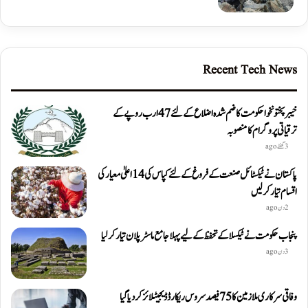
Recent Tech News
خیبرپختونخوا حکومت کا ضم شدہ اضلاع کے لئے 47 ارب روپے کے
ترقیاتی پروگرام کا منصوبہ
3 گھنٹے ago
پاکستان نے ٹیکسٹائل صنعت کے فروغ کے لئے کپاس کی 14 اعلیٰ معیار کی
اقسام تیار کر لیں
2 دن ago
پنجاب حکومت نے ٹیکسلا کے تحفظ کے لیے پہلا جامع ماسٹر پلان تیار کر لیا
3 دن ago
وفاقی سرکاری ملازمین کا 75 فیصد سروس ریکارڈ ڈیجیٹلائز کر دیا گیا