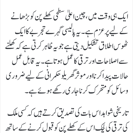
ایک ہی وقت میں، چین اعلیٰ سطحی کھلے پن کو بڑھانے
کے لیے پرعزم ہے۔ یہ پالیسی گہرے تجربے کا ایک
ٹھوس اطلاق تشکیل دیتی ہے جو یہ ظاہر کرتی ہے کہ کھلنے
سے اصلاحات اور ترقی کا عمل ہوتا ہے۔ یہ قابل عمل
حالات پیدا کرنا اور موثر گھریلو حکمرانی کے لیے ضروری
وسائل کو متحرک کرنا جاری رکھے ہوئے ہے۔
تاریخی شواہد اس بات کی تصدیق کرتے ہیں کہ کسی ملک
کی ترقی کی لچک اس کے کھلے پن کو قبول کرنے کے ساتھ