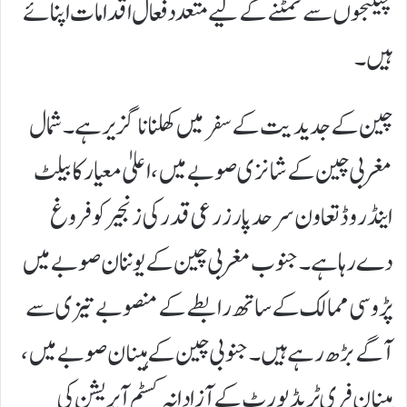
چیلنجوں سے نمٹنے کے لیے متعدد فعال اقدامات اپنائے
ہیں۔
چین کے جدیدیت کے سفر میں کھلنا ناگزیر ہے۔ شمال
مغربی چین کے شانزی صوبے میں، اعلیٰ معیار کا بیلٹ
اینڈ روڈ تعاون سرحد پار زرعی قدر کی زنجیر کو فروغ
دے رہا ہے۔ جنوب مغربی چین کے یوننان صوبے میں
پڑوسی ممالک کے ساتھ رابطے کے منصوبے تیزی سے
آگے بڑھ رہے ہیں۔ جنوبی چین کے ہینان صوبے میں،
ہینان فری ٹریڈ پورٹ کے آزادانہ کسٹم آپریشن کی