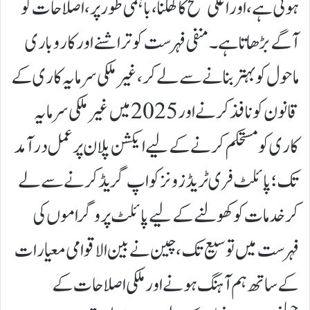
ہوتی ہے، اور اعلیٰ سطح کا کھلنا، باہمی طور پر، اصلاحات کو
آگے بڑھاتا ہے۔ منفی فہرست کو تراشنے اور کاروباری
ماحول کو بہتر بنانے سے لے کر، غیر ملکی سرمایہ کاری کے
قانون کو نافذ کرنے اور 2025 میں غیر ملکی سرمایہ
کاری کو مستحکم کرنے کے لیے ایکشن پلان پر عمل درآمد
تک؛ پائلٹ فری ٹریڈ زونز کو اپ گریڈ کرنے سے لے
کر خدمات کو کھولنے کے لیے پائلٹ پروگراموں کی
فہرست میں توسیع تک، چین نے بین الاقوامی معیارات
کے ساتھ ہم آہنگ ہونے اور ملکی اصلاحات کے