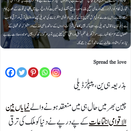
"فائر والز" بناتے ہیں، چین مزید جامع "تعلق کے لیے پروٹوکول" تیار کرنے کے لیے کام کر رہا ہے۔ یہ کثیر الجہتی
تجارتی نظام کو برقرار رکھنے اور عالمی سطح پر فائدہ مند، جامع اقتصادی عالمگیریت کو فروغ دینے میں کلیدی قوت کے طور پر کام
کرتا رہتا ہے۔ اس بات سے کوئی فرق نہیں پڑتا ہے کہ بین الاقوامی منظر نامے کی تبدیلی کیسے ہو، انسانی ترقی اور ترقی کا سب
سے بڑا رجحان ناقابل تبدیلی ہے، جیسا کہ چین کا عالمی شراکت داروں کے ساتھ باہمی فائدے اور مشترکہ خوشحالی کے
حصول کے عزم کا اظہار ہے۔ مؤثر گھریلو نظم و نسق اور اعلیٰ سطحی کھلے پن پر توجہ مرکوز رکھ کر، چین موجودہ حالات سے بے
نیاز ہوکر اعتماد اور طاقت کے ساتھ آگے بڑھے گا۔
Spread the love
بذریعہ ہی ین، پیپلز ڈیلی
چین بھر میں حال ہی میں منعقد ہونے والے
نمایاں بین
الاقوامی اجتماعات
کے پے در پے نے دنیا کو ملک کی ترقی