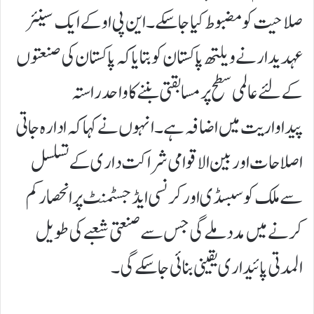
صلاحیت کو مضبوط کیا جا سکے۔این پی او کے ایک سینئر
عہدیدار نے ویلتھ پاکستان کو بتایا کہ پاکستان کی صنعتوں
کے لئے عالمی سطح پر مسابقتی بننے کا واحد راستہ
پیداواریت میں اضافہ ہے۔ انہوں نے کہا کہ ادارہ جاتی
اصلاحات اور بین الاقوامی شراکت داری کے تسلسل
سے ملک کو سبسڈی اور کرنسی ایڈجسٹمنٹ پر انحصار کم
کرنے میں مدد ملے گی جس سے صنعتی شعبے کی طویل
المدتی پائیداری یقینی بنائی جا سکے گی۔