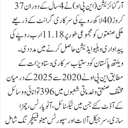
آرگنائزیشن (این پی او ) نے 4 سال کے دوران 37
کروڑ 40 لاکھ روپے کی سرکاری گرانٹ کے ذریعے
ملکی صنعتوں کو مجموعی طور پر 11.18 ارب روپے کی
پیداواری ویلیو ایڈیشن حاصل کرنے میں مدد دی۔
ویلتھ پاکستان کو دستیاب سرکاری دستاویزات کے
مطابق این پی او نے 2020 سے 2025 کے درمیان
مختلف صنعتی و خدماتی شعبوں میں 396 توانائی و وسائل
کے آڈٹ کئے جن میں ٹیکسٹائل، آٹو پارٹس، چمڑا
سازی، سرجیکل آلات اور سپورٹس مینوفیکچرنگ شامل