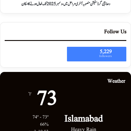
دھابیجی گرڈ سٹیشن منصوبہ آخری مراحل میں، دسمبر 2025 تک فعال ہونے کا امکان
Follow Us
5,229
followers
Weather
73
℉
Islamabad
74º - 73º
66%
Heavy Rain