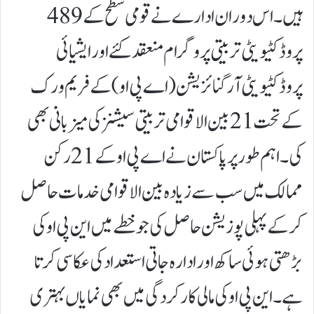
ہیں۔ اس دوران ادارے نے قومی سطح کے 489
پروڈکٹیویٹی تربیتی پروگرام منعقد کئے اور ایشیائی
پروڈکٹیویٹی آرگنائزیشن (اےپی او ) کے فریم ورک
کے تحت 21 بین الاقوامی تربیتی سیشنز کی میزبانی بھی
کی۔اہم طور پر پاکستان نے اے پی او کے 21 رکن
ممالک میں سب سے زیادہ بین الاقوامی خدمات حاصل
کر کے پہلی پوزیشن حاصل کی جو خطے میں این پی او کی
بڑھتی ہوئی ساکھ اور ادارہ جاتی استعداد کی عکاسی کرتا
ہے۔این پی او کی مالی کارکردگی میں بھی نمایاں بہتری