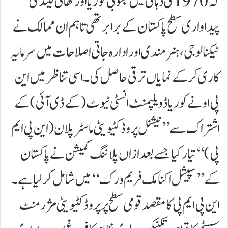
کہ 1970 کی دہائی میں جنوبی کوریا اور تھائی لینڈ کی
پیداواری سطح پاکستان کے برابر تھی تاہم ان ممالک نے
ٹیکنالوجی، ہنرمندی اور ادارہ جاتی اصلاحات میں سرمایہ
کاری کر کے نمایاں ترقی حاصل کی۔ اسی تناظر میں این
پی او نے کوریا ڈویلپمنٹ انسٹی ٹیوٹ (کے ڈی آئی ) کے
اشتراک سے ’’نیشنل پروڈکٹیویٹی ماسٹر پلان (این پی ایم
پی )‘‘ تیار کیا جسے بعد ازاں پلاننگ کمیشن نے پاکستان
کے ’’سپیشل اکنامک فریم ورک‘‘میں شامل کر لیا ہے۔
این پی ایم پی کا مقصد قومی سطح پر پروڈکٹیویٹی مژرمنٹ