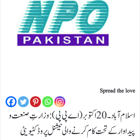
Spread the love
اسلام آباد۔20اکتوبر (اے پی پی):وزارتِ صنعت و
پیداوار کے تحت کام کرنے والی نیشنل پروڈکٹیویٹی