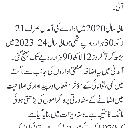
آئی۔
مالی سال 2020 میں ادارے کی آمدن صرف 21
لاکھ 30 ہزار روپے تھی جو مالی سال24۔2023میں
بڑھ کر 7 کروڑ 12 لاکھ 90 ہزار روپے تک پہنچ گئی۔
آمدنی میں یہ اضافہ صنعتی اداروں کی جانب سے لاگت
میں کمی، توانائی کے مؤثر استعمال اور پیداواری صلاحیت
میں اضافے کے مشاورتی پروگراموں کی بڑھتی ہوئی
مانگ کا نتیجہ ہے۔ دستاویزات میں بتایا گیا ہے