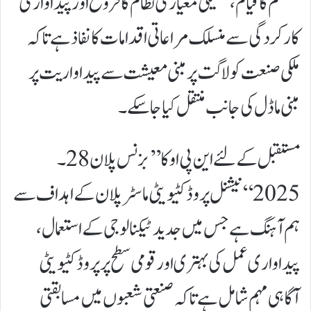
سسٹم کا قیام، تکنیکی معیاری نظام کا فروغ اور پیداواری
کارکردگی سے منسلک مراعاتی اقدامات کا نفاذ ہے تاکہ
ملکی صنعت کو لاگت پر مبنی معیشت سے پیداواریت پر
مبنی ماڈل کی جانب منتقل کیا جا سکے۔
مستقبل کے لئے این پی او کا ’’بزنس پلان28۔
2025‘‘ نیشنل پروڈکٹیویٹی ماسٹر پلان کے اہداف سے
ہم آہنگ ہے جس میں جدید ٹیکنالوجی کے استعمال،
پیداواری عمل کی بہتری اور قومی سطح پر پروڈکٹیویٹی
آگاہی مہم شامل ہے تاکہ صنعتی شعبوں میں مسابقتی