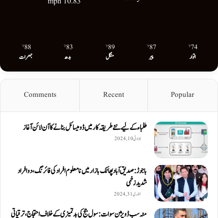
10.83 mph
88
83
89
87
74
℉
℉
℉
℉
℉
اتوار
پیر
منگل
بدھ
جمعرات
Comments
Recent
Popular
طلباء کے لیے نئے طریقہ کار میں ڈومیسائل بنانے کا آن لائن آغاز
جولائی 10, 2024
باجوڑ: صدیق اۤباد پھاٹک بازار میں نامعلوم افراد کی فائرنگ، دو افراد
شدید زخمی
جنوری 31, 2024
مٹہ سب ڈویژن سوات: سول جج کی بدتمیزی کے خلاف احتجاج، ترقیاتی