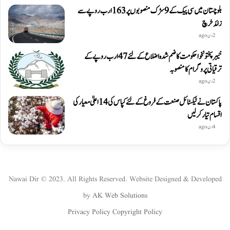
بلوچستان میں سی پیک کے 9 سڑک منصوبوں پر 163 ارب روپے سے
زائد خرچ
2 دن ago
خیبرپختونخوا حکومت کا ضم شدہ اضلاع کے لئے 47 ارب روپے کے
ترقیاتی پروگرام کا منصوبہ
2 دن ago
پاکستان نے ٹیکسٹائل صنعت کے فروغ کے لئے کپاس کی 14 اعلیٰ معیار کی
اقسام تیار کر لیں
4 دن ago
Nawai Dir © 2023. All Rights Reserved. Website Designed & Developed
by
AK Web Solutions
Privacy Policy
Copyright Policy