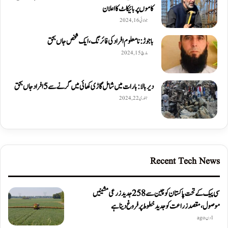
کاموں پر بائیکاٹ کا اعلان
جولائی 16, 2024
باجوڑ: نامعلوم افراد کی فائرنگ، ایک شخص جاں بحق
مارچ 15, 2024
دیربالا: بارات میں شامل گاڑی کھائی میں گرنے سے 5 افراد جاں بحق
جنوری 22, 2024
Recent Tech News
سی پیک کے تحت پاکستان کو چین سے 258 جدید زرعی مشینیں
موصول،مقصد زراعت کو جدید خطوط پر فروغ دینا ہے
1 دن ago