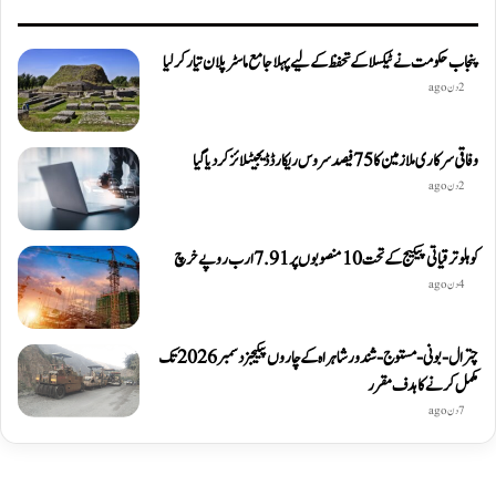
پنجاب حکومت نے ٹیکسلا کے تحفظ کے لیے پہلا جامع ماسٹر پلان تیار کر لیا
2 دن ago
وفاقی سرکاری ملازمین کا 75 فیصد سروس ریکارڈ ڈیجیٹلائز کر دیا گیا
2 دن ago
کوہلو ترقیاتی پیکیج کے تحت 10 منصوبوں پر 7.91 ارب روپے خرچ
4 دن ago
چترال-بونی-مستوج-شندور شاہراہ کے چاروں پیکیجز دسمبر 2026 تک
مکمل کرنے کا ہدف مقرر
7 دن ago