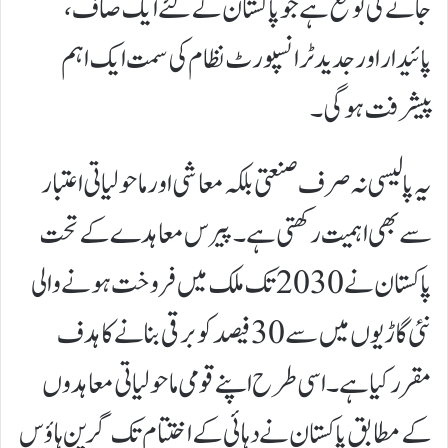
جانے کی توقع ہے جو پاکستان کے لئے ایک صاف،
پائیدار اور جدید ٹرانسپورٹ نظام کی سمت ایک اہم
پیشرفت ہوگی۔
یہ پالیسی نہ صرف صنعتی بلکہ معاشی اور ماحولیاتی اعتبار
سے بھی اہمیت رکھتی ہے۔ پیرس معاہدے کے تحت
پاکستان نے 2030 تک ملک میں فروخت ہونے والی
نئی گاڑیوں میں سے 30 فیصد کو برقی بنانے کا ہدف
مقرر کیا ہے۔ اسی طرح اپنے قومی ماحولیاتی معاہدوں
کے مطابق پاکستان نے دہائی کے اختتام تک گرین ہاؤس