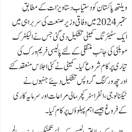
ویلتھ پاکستان کو دستیاب دستاویزات کے مطابق
ستمبر 2024 میں وفاقی وزیر صنعت کی سربراہی میں
ایک سٹیئرنگ کمیٹی تشکیل دی گئی جس نے الیکٹرک
موبلٹی کی جانب منتقلی کے لئے پالیسی فریم ورک کی
تیاری پر کام شروع کیا۔ کمیٹی نے کئی اجلاس منعقد کئے
اور چھ ورکنگ گروپس تشکیل دیئے جنہوں نے
ٹیکنالوجی، انفراسٹرکچر، مالی مراعات اور سرمایہ کاری
کے فروغ جیسے اہم پہلوؤں پر کام کیا۔