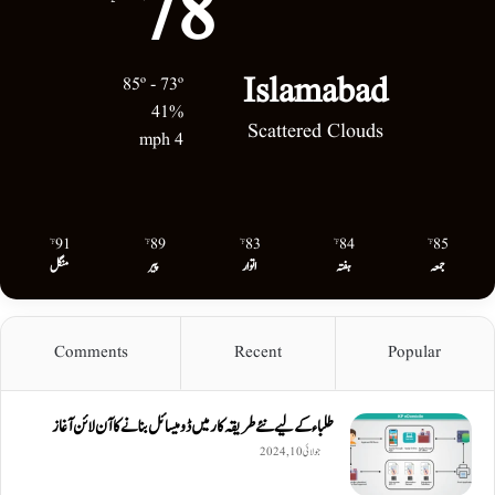
78
Islamabad
85º - 73º
41%
Scattered Clouds
4 mph
91
89
83
84
85
℉
℉
℉
℉
℉
جمعہ
ہفتہ
اتوار
پیر
منگل
Comments
Recent
Popular
طلباء کے لیے نئے طریقہ کار میں ڈومیسائل بنانے کا آن لائن آغاز
جولائی 10, 2024