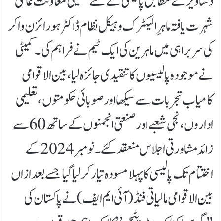
دستاویز کے مطابق پالیسی کے لئے تکنیکی معاونت عالمی
شہرت یافتہ ماہرِ الیکٹرک وہیکل نظام ڈاکٹر ہورائزن واکر
کی سربراہی میں ماہرین کی ایک ٹیم نے فراہم کی۔ کمیٹی
نے موجودہ پالیسیوں کا تنقیدی جائزہ لیا، بین الاقوامی
کامیاب تجربات سے سیکھا اور صوبائی حکومتوں، تعلیمی
اداروں، نجی شعبے اور صنعتی انجمنوں کے ساتھ 60 سے
زائد مشاورتی اجلاس منعقد کئے۔ نومبر 2024 کے
اختتام تک پالیسی کا پہلا مسودہ تیار کر لیا گیا جسے بعد ازاں
بین الاقوامی مالیاتی فنڈ (آئی ایم ایف) نے پاکستان کی