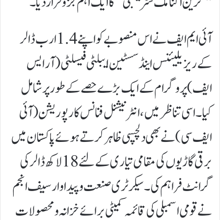
"گرین اکنامک سٹریٹجی” کا ایک اہم جزو قرار دیا۔
آئی ایم ایف نے اس منصوبے کو اپنے 1.4 ارب ڈالر
کے ریزیلیئنس اینڈ سسٹین ایبلٹی فیسلٹی (آر ایس
ایف ) پروگرام کے ایک بڑے حصے کے طور پر شامل
کیا۔ اسی تناظر میں، انٹرنیشنل فنانس کارپوریشن (آئی
ایف سی ) نے بھی دلچسپی ظاہر کرتے ہوئے پاکستان میں
برقی گاڑیوں کی مقامی تیاری کے لئے 18 لاکھ ڈالر کی
گرانٹ فراہم کی۔سیکرٹری صنعت و پیداوار سیف انجم
نے قومی اسمبلی کی قائمہ کمیٹی برائے خزانہ و محصولات