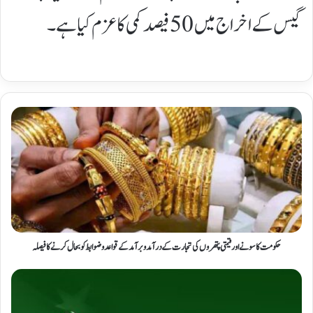
گیس کے اخراج میں 50 فیصد کمی کا عزم کیا ہے۔
حکومت کا سونے اور قیمتی پتھروں کی تجارت کے درآمد و برآمد کے قواعد وضوابط کو بحال کرنے کا فیصلہ