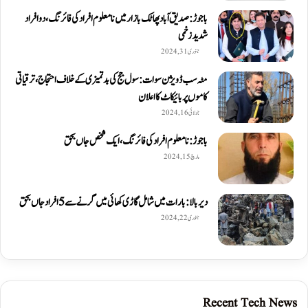
باجوڑ: صدیق اۤباد پھاٹک بازار میں نامعلوم افراد کی فائرنگ، دو افراد
شدید زخمی
جنوری 31, 2024
مٹہ سب ڈویژن سوات: سول جج کی بدتمیزی کے خلاف احتجاج، ترقیاتی
کاموں پر بائیکاٹ کا اعلان
جولائی 16, 2024
باجوڑ: نامعلوم افراد کی فائرنگ، ایک شخص جاں بحق
مارچ 15, 2024
دیربالا: بارات میں شامل گاڑی کھائی میں گرنے سے 5 افراد جاں بحق
جنوری 22, 2024
Recent Tech News