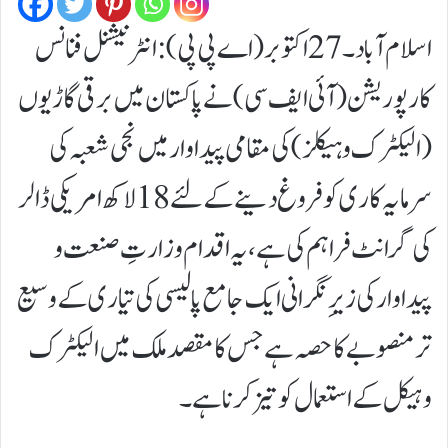
اسلام آباد۔27اکتوبر (اے پی پی):انٹرنیشنل فنانس
کارپوریشن (آئی ایف سی ) نے پاکستان میں برقی گاڑیوں
(الیکٹرک وہیکلز) کی مقامی پیداوار میں نجی شعبہ کی
سرمایہ کاری کو فروغ دینے کے لئے 18 لاکھ امریکی ڈالر
کی گرانٹ فراہم کی ہے، یہ اقدام وزارتِ صنعت و
پیداوار کی زیرِ نگرانی ایک جامع پالیسی کی تیاری کے وسیع
تر منصوبے کا حصہ ہے جس کا مقصد ملک میں الیکٹرک
وہیکل کے استعمال کو تیز کرنا ہے۔