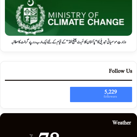
وزارتِ موسمیاتی تبدیلی کا "پاکستان کلائمیٹ چینج فنڈ” کے قیام کے لئے ایک ارب روپے گرانٹ کا مطالبہ
Follow Us
5,229
followers
Weather
℉