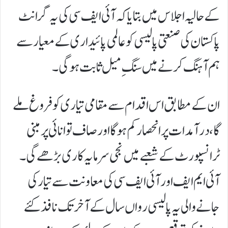
کے حالیہ اجلاس میں بتایا کہ آئی ایف سی کی یہ گرانٹ
پاکستان کی صنعتی پالیسی کو عالمی پائیداری کے معیار سے
ہم آہنگ کرنے میں سنگِ میل ثابت ہو گی۔
ان کے مطابق اس اقدام سے مقامی تیاری کو فروغ ملے
گا، درآمدات پر انحصار کم ہوگا اور صاف توانائی پر مبنی
ٹرانسپورٹ کے شعبے میں نجی سرمایہ کاری بڑھے گی۔
آئی ایم ایف اور آئی ایف سی کی معاونت سے تیار کی
جانے والی یہ پالیسی رواں سال کے آخر تک نافذ کئے