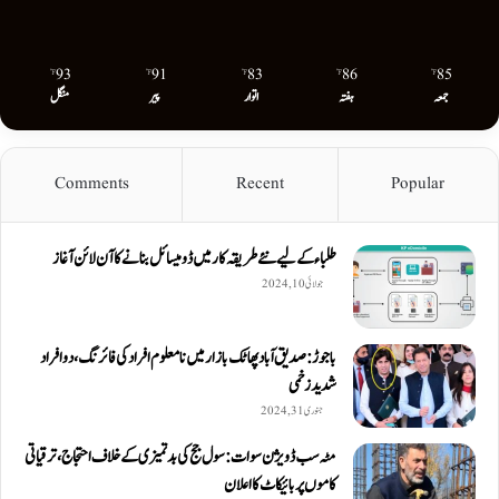
93
91
83
86
85
℉
℉
℉
℉
℉
جمعہ
ہفتہ
اتوار
پیر
منگل
Comments
Recent
Popular
طلباء کے لیے نئے طریقہ کار میں ڈومیسائل بنانے کا آن لائن آغاز
جولائی 10, 2024
باجوڑ: صدیق اۤباد پھاٹک بازار میں نامعلوم افراد کی فائرنگ، دو افراد
شدید زخمی
جنوری 31, 2024
مٹہ سب ڈویژن سوات: سول جج کی بدتمیزی کے خلاف احتجاج، ترقیاتی
کاموں پر بائیکاٹ کا اعلان