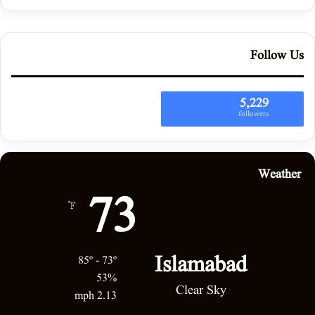
Follow Us
5,229
followers
Weather
73
℉
Islamabad
85º - 73º
53%
Clear Sky
2.13 mph