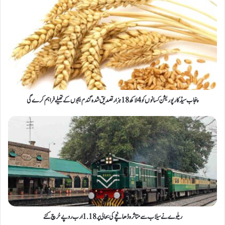
پنجاب سیڈ کارپوریشن کسانوں کو 4 لاکھ18 ہزار تصدیق شدہ گندم بیجوں کے تھیلے فراہم کرے گی
ریلوے نے سیلاب سے متاثرہ ڈھانچے کی بحالی پر 1.18 ارب روپے خرچ کئے