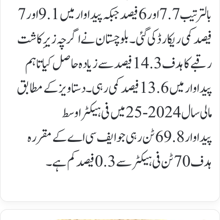
بالترتیب 7.7 اور 6 فیصد جبکہ پیداوار میں 9.1 اور 7
فیصد کمی ریکارڈ کی گئی۔ بلوچستان نے اگرچہ زیرِ کاشت
رقبے کا ہدف 14.3 فیصد سے زیادہ حاصل کیا تاہم
پیداوار میں 13.6 فیصد کمی رہی۔دستاویز کے مطابق
مالی سال 2024-25 میں فی ہیکٹر اوسط
پیداوار 69.8 ٹن رہی جو ایف سی اے کے مقررہ
ہدف 70 ٹن فی ہیکٹر سے 0.3 فیصد کم ہے۔