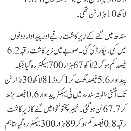
لاکھ 10 ہزار ٹن تھی۔
سندھ میں گنے کے زیرِ کاشت رقبے اور پیداوار دونوں
میں کمی ریکارڈ کی گئی۔ صوبے میں زیر کاشت رقبہ 6.2
فیصد کم ہو کر 2 لاکھ 67 ہزار 700 ہیکٹر رہ گیا جبکہ
پیداوار 5.6 فیصد گھٹ کر 1 کروڑ 81 لاکھ 30 ہزار ٹن
تک آ گئی، البتہ سندھ میں فی ہیکٹر پیداوار 0.6 فیصد بڑھ
کر 67.7 ٹن ہو گئی۔خیبرپختونخوا میں گنے کا زیرِ کاشت
رقبہ 0.8 فیصد کم ہو کر 89 ہزار 300 ہیکٹر رہ گیا، تاہم