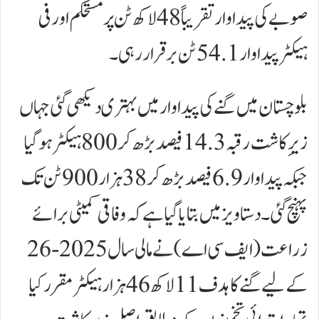
صوبے کی پیداوار تقریباً 48 لاکھ ٹن پر مستحکم اور فی
ہیکٹر پیداوار 54.1 ٹن برقرار رہی۔
بلوچستان میں گنے کی پیداوار میں بہتری دیکھی گئی جہاں
زیرِ کاشت رقبہ 14.3 فیصد بڑھ کر 800 ہیکٹر ہو گیا
جبکہ پیداوار 6.9 فیصد بڑھ کر 38 ہزار 900 ٹن تک
پہنچ گئی۔دستاویز میں بتایا گیا ہے کہ وفاقی کمیٹی برائے
زراعت (ایف سی اے)نے مالی سال 2025-26
کے لیے گنے کا ہدف 11 لاکھ 46 ہزار ہیکٹر مقرر کیا