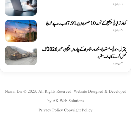
3 دن ago
کوہلو ترقیاتی پیکیج کے تحت 10 منصوبوں پر 7.91 ارب روپے خرچ
5 دن ago
چترال-بونی-مستوج-شندور شاہراہ کے چاروں پیکیجز دسمبر 2026 تک
مکمل کرنے کا ہدف مقرر
7 دن ago
Nawai Dir © 2023. All Rights Reserved. Website Designed & Developed
by
AK Web Solutions
Privacy Policy
Copyright Policy
WhatsApp
Instagram
YouTube
Twitter
Facebook