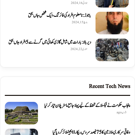
جولائی 16, 2024
باجوڑ: نامعلوم افراد کی فائرنگ، ایک شخص جاں بحق
مارچ 15, 2024
دیربالا: بارات میں شامل گاڑی کھائی میں گرنے سے 5 افراد جاں بحق
جنوری 22, 2024
Recent Tech News
پنجاب حکومت نے ٹیکسلا کے تحفظ کے لیے پہلا جامع ماسٹر پلان تیار کر لیا
3 دن ago
وفاقی سرکاری ملازمین کا 75 فیصد سروس ریکارڈ ڈیجیٹلائز کر دیا گیا