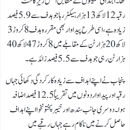
تھا۔ ابتدائی تخمینوں کے مطابق اصل زیرِ کاشت
رقبہ 12 لاکھ 13 ہزار ہیکٹر رہا جو ہدف سے 5.9 فیصد
زیادہ ہے، اسی طرح پیداوار بھی مقررہ ہدف 8 کروڑ 3
لاکھ 20 ہزار ٹن کے مقابلے میں 8 کروڑ 47 لاکھ 40
ہزار ٹن رہی جو ہدف سے 5.5 فیصد زائد ہے۔
پنجاب نے اپنے اہداف سے زیادہ کارکردگی دکھائی جہاں
رقبہ اور پیداوار دونوں میں تقریباً 12.5 فیصد اضافہ
ہوا۔ دوسری جانب سندھ اور خیبرپختونخوا اپنے اہداف
حاصل کرنے میں ناکام رہے جہاں رقبے میں