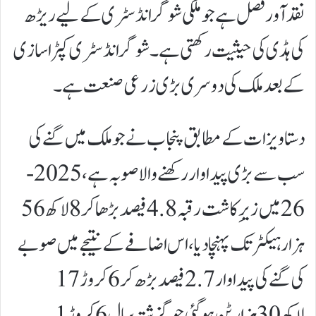
نقد آور فصل ہے جو ملکی شوگر انڈسٹری کے لیے ریڑھ
کی ہڈی کی حیثیت رکھتی ہے۔ شوگر انڈسٹری کپڑا سازی
کے بعد ملک کی دوسری بڑی زرعی صنعت ہے۔
دستاویزات کے مطابق پنجاب نے جو ملک میں گنے کی
سب سے بڑی پیداوار رکھنے والا صوبہ ہے، 2025-
26 میں زیرِ کاشت رقبہ 4.8 فیصد بڑھا کر 8 لاکھ 56
ہزار ہیکٹر تک پہنچا دیا، اس اضافے کے نتیجے میں صوبے
کی گنے کی پیداوار 2.7 فیصد بڑھ کر 6 کروڑ 17
لاکھ 30 ہزار ٹن ہو گئی جو گزشتہ سال 6 کروڑ 1