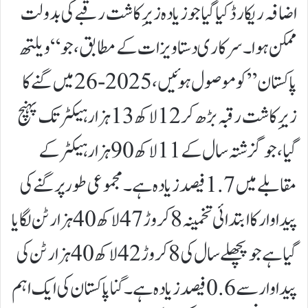
اضافہ ریکارڈ کیا گیا جو زیادہ زیرِ کاشت رقبے کی بدولت
ممکن ہوا۔سرکاری دستاویزات کے مطابق، جو “ویلتھ
پاکستان” کو موصول ہوئیں، 2025-26 میں گنے کا
زیرِ کاشت رقبہ بڑھ کر 12 لاکھ 13 ہزار ہیکٹر تک پہنچ
گیا، جو گزشتہ سال کے 11 لاکھ 90 ہزار ہیکٹر کے
مقابلے میں 1.7 فیصد زیادہ ہے۔ مجموعی طور پر گنے کی
پیداوار کا ابتدائی تخمینہ 8 کروڑ 47 لاکھ 40 ہزار ٹن لگایا
گیا ہے جو پچھلے سال کی 8 کروڑ 42 لاکھ 40 ہزار ٹن کی
پیداوار سے 0.6 فیصد زیادہ ہے۔گنا پاکستان کی ایک اہم