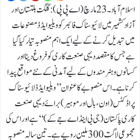
اسلام آباد۔23مارچ (اے پی پی):گلگت بلتستان اور
آزاد کشمیر میں لائیوسٹاک فائبر کو ویلیو ایڈڈ مصنوعات
میں تبدیل کرنے کے لیے ایک اہم منصوبہ تیار کیا گیا
ہےجس کا مقصد دیہی صنعت کاری کو فروغ دینا اور
کسانوں و ہنرمندوں کے لیے آمدنی کے نئے مواقع پیدا
کرنا ہے۔اس منصوبے کا عنوان ’’ویلیو ایڈڈ لائیوسٹاک
پراڈکٹس (اون، بال اور موہیر) برائے دیہی صنعت
کاری پاکستان (جی بی اینڈ اے جے کے)‘‘ ہے اور اس کی
مجموعی لاگت 300 ملین روپے ہے۔ تین سالہ منصوبہ