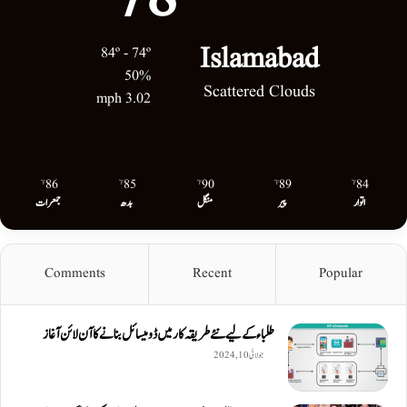
Islamabad
84º - 74º
50%
Scattered Clouds
3.02 mph
86
85
90
89
84
℉
℉
℉
℉
℉
اتوار
پیر
منگل
بدھ
جمعرات
Comments
Recent
Popular
طلباء کے لیے نئے طریقہ کار میں ڈومیسائل بنانے کا آن لائن آغاز
جولائی 10, 2024