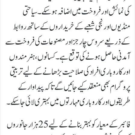
کی نمائش اور فروخت میں اضافہ ہو سکے۔ سیاحتی
منڈیوں اور نجی شعبے کے خریداروں کے ساتھ روابط
کے ذریعے سروس چارجز اور مصنوعات کی فروخت سے
آمدنی حاصل ہونے کی توقع ہے۔کسانوں، ہنرمندوں
اور کاروباری افراد کی صلاحیت بڑھانے کے لیے تربیتی
پروگرام بھی منعقد کیے جائیں گے تاکہ پیداوار کے
طریقوں اور کاروباری مہارتوں میں بہتری لائی جا سکے۔
فائبر کے معیار کو بہتر بنانے کے لیے 25 ہزار جانوروں