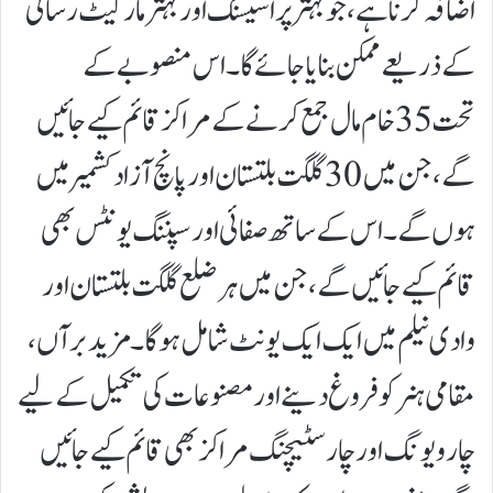
اضافہ کرنا ہے، جو بہتر پراسیسنگ اور بہتر مارکیٹ رسائی
کے ذریعے ممکن بنایا جائے گا۔اس منصوبے کے
تحت 35 خام مال جمع کرنے کے مراکز قائم کیے جائیں
گے، جن میں 30 گلگت بلتستان اور پانچ آزاد کشمیر میں
ہوں گے۔ اس کے ساتھ صفائی اور سپننگ یونٹس بھی
قائم کیے جائیں گے، جن میں ہر ضلع گلگت بلتستان اور
وادی نیلم میں ایک ایک یونٹ شامل ہوگا۔ مزید برآں،
مقامی ہنر کو فروغ دینے اور مصنوعات کی تکمیل کے لیے
چار ویونگ اور چار سٹیچنگ مراکز بھی قائم کیے جائیں