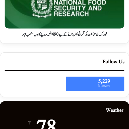
خوراک کی حفاظت کی نگرانی بہتر بنانے کے لیے 490 ملین روپے کا لیب منصوبہ تیار
Follow Us
5,229
followers
Weather
78
℉