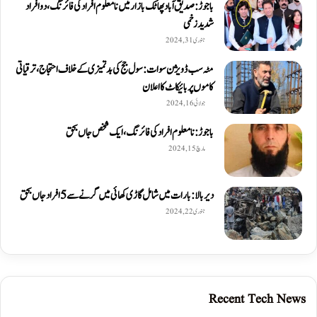
باجوڑ: صدیق اۤباد پھاٹک بازار میں نامعلوم افراد کی فائرنگ، دو افراد
شدید زخمی
جنوری 31, 2024
مٹہ سب ڈویژن سوات: سول جج کی بدتمیزی کے خلاف احتجاج، ترقیاتی
کاموں پر بائیکاٹ کا اعلان
جولائی 16, 2024
باجوڑ: نامعلوم افراد کی فائرنگ، ایک شخص جاں بحق
مارچ 15, 2024
دیربالا: بارات میں شامل گاڑی کھائی میں گرنے سے 5 افراد جاں بحق
جنوری 22, 2024
Recent Tech News