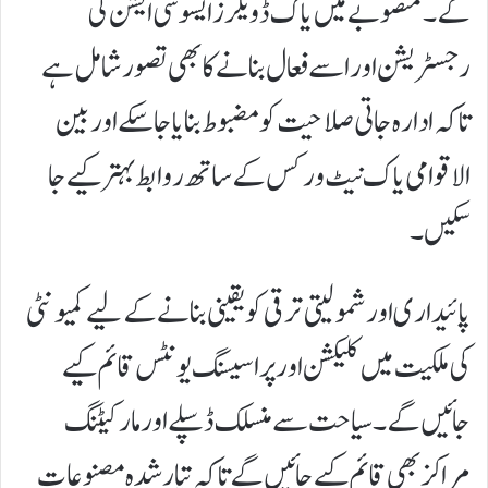
گے۔منصوبے میں یاک ڈویلرز ایسوسی ایشن کی
رجسٹریشن اور اسے فعال بنانے کا بھی تصور شامل ہے
تاکہ ادارہ جاتی صلاحیت کو مضبوط بنایا جا سکے اور بین
الاقوامی یاک نیٹ ورکس کے ساتھ روابط بہتر کیے جا
سکیں۔
پائیداری اور شمولیتی ترقی کو یقینی بنانے کے لیے کمیونٹی
کی ملکیت میں کلیکشن اور پراسیسنگ یونٹس قائم کیے
جائیں گے۔سیاحت سے منسلک ڈسپلے اور مارکیٹنگ
مراکز بھی قائم کیے جائیں گے تاکہ تیار شدہ مصنوعات