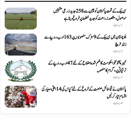
سی پیک کے تحت پاکستان کو چین سے 258 جدید زرعی مشینیں
موصول،مقصد زراعت کو جدید خطوط پر فروغ دینا ہے
1 دن ago
بلوچستان میں سی پیک کے 9 سڑک منصوبوں پر 163 ارب روپے سے
زائد خرچ
2 دن ago
خیبرپختونخوا حکومت کا ضم شدہ اضلاع کے لئے 47 ارب روپے کے
ترقیاتی پروگرام کا منصوبہ
2 دن ago
پاکستان نے ٹیکسٹائل صنعت کے فروغ کے لئے کپاس کی 14 اعلیٰ معیار کی
اقسام تیار کر لیں
4 دن ago