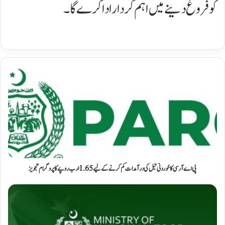
کو فروغ دینے میں اہم کردار ادا کرے گا۔
پی اے آر سی کا خوردنی تیل کی درآمدات کم کرنے کے لیے 1.65 ارب روپے کا پروگرام تجویز