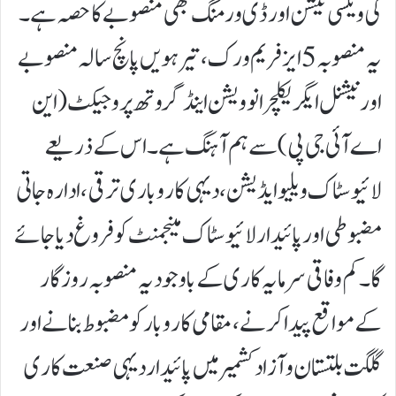
کی ویکسی نیشن اور ڈی ورمنگ بھی منصوبے کا حصہ ہے۔
یہ منصوبہ 5ایز فریم ورک، تیرہویں پانچ سالہ منصوبے
اور نیشنل ایگریکلچر انوویشن اینڈ گروتھ پروجیکٹ (این
اے آئی جی پی) سے ہم آہنگ ہے۔ اس کے ذریعے
لائیوسٹاک ویلیو ایڈیشن، دیہی کاروباری ترقی، ادارہ جاتی
مضبوطی اور پائیدار لائیوسٹاک مینجمنٹ کو فروغ دیا جائے
گا۔کم وفاقی سرمایہ کاری کے باوجود یہ منصوبہ روزگار
کے مواقع پیدا کرنے، مقامی کاروبار کو مضبوط بنانے اور
گلگت بلتستان و آزاد کشمیر میں پائیدار دیہی صنعت کاری