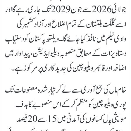
جولائی 2026 سے جون 2029 تک جاری رہے گا اور
اسے گلگت بلتستان کے تمام اضلاع اور آزاد کشمیر کی
وادی نیلم میں نافذ کیا جائے گا۔ویلتھ پاکستان کو دستیاب
دستاویزات کے مطابق منصوبہ ویلیو ایڈیشن، پیداوار میں
اضافہ اور فائبر ویلیو چین کی جدیدکاری پر مرکوز ہے۔
خام مال کی جمع آوری سے لے کر تیار شدہ مصنوعات تک
پوری ویلیو چین کو منظم کر کے اس منصوبے کا ہدف
مویشی پال کسانوں کی آمدنی میں 15 سے 20 فیصد