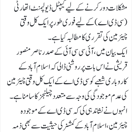
مشکلات دور کرنے کے لیے کیپٹل ڈیولپمنٹ اتھارٹی
(سی ڈی اے) کے لیے فوری طور پر ایک کل وقتی
چیئرمین کی تقرری کا مطالبہ کیا ہے۔
ایک بیان میں، آئی سی سی آئی کے صدر ناصر منصور
قریشی نے اس بات پر روشنی ڈالی کہ اسلام آباد کے
کاروباری شعبے کو سی ڈی اے کے ایک کل وقتی چیئرمین
کی عدم موجودگی کی وجہ سے متعدد چیلنجز کا سامنا ہے۔
انہوں نے نشاندہی کی کہ سی ڈی اے کے موجودہ
چیئرمین، اسلام آباد کے کمشنر کی حیثیت سے بھی ذمہ