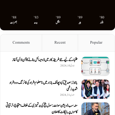
88
83
89
89
80
℉
℉
℉
℉
℉
اتوار
پیر
منگل
بدھ
جمعرات
Comments
Recent
Popular
طلباء کے لیے نئے طریقہ کار میں ڈومیسائل بنانے کا آن لائن آغاز
جولائی 10, 2024
باجوڑ: صدیق اۤباد پھاٹک بازار میں نامعلوم افراد کی فائرنگ، دو افراد
شدید زخمی
جنوری 31, 2024
مٹہ سب ڈویژن سوات: سول جج کی بدتمیزی کے خلاف احتجاج، ترقیاتی
کاموں پر بائیکاٹ کا اعلان