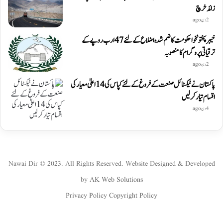
زائد خرچ
2 دن ago
خیبرپختونخوا حکومت کا ضم شدہ اضلاع کے لئے 47 ارب روپے کے
ترقیاتی پروگرام کا منصوبہ
2 دن ago
پاکستان نے ٹیکسٹائل صنعت کے فروغ کے لئے کپاس کی 14 اعلیٰ معیار کی
اقسام تیار کر لیں
4 دن ago
Nawai Dir © 2023. All Rights Reserved. Website Designed & Developed
by
AK Web Solutions
Privacy Policy
Copyright Policy
WhatsApp
Instagram
YouTube
Twitter
Facebook