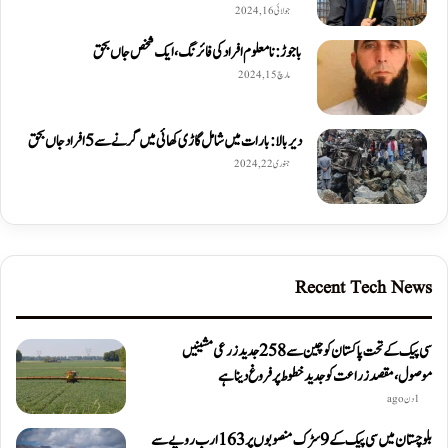
جولائی 16, 2024
باجوڑ: نامعلوم افراد کی فائرنگ، ایک شخص جاں بحق
مارچ 15, 2024
دیربالا: بارات میں شامل گاڑی کھائی میں گرنے سے 5 افراد جاں بحق
جنوری 22, 2024
Recent Tech News
سی پیک کے تحت پاکستان کو چین سے 258 جدید زرعی مشینیں
موصول،مقصد زراعت کو جدید خطوط پر فروغ دینا ہے
1 دن ago
بلوچستان میں سی پیک کے 9 سڑک منصوبوں پر 163 ارب روپے سے