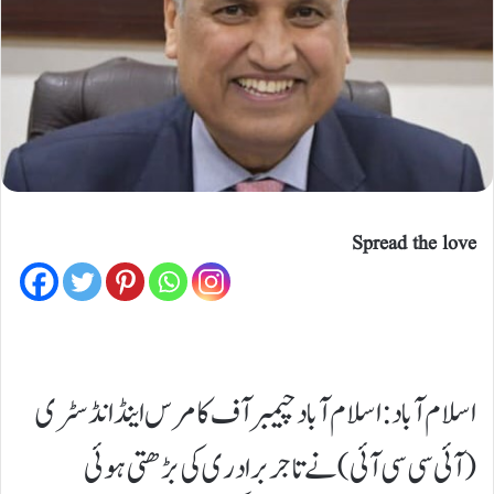
Spread the love
اسلام آباد: اسلام آباد چیمبر آف کامرس اینڈ انڈسٹری
(آئی سی سی آئی) نے تاجر برادری کی بڑھتی ہوئی