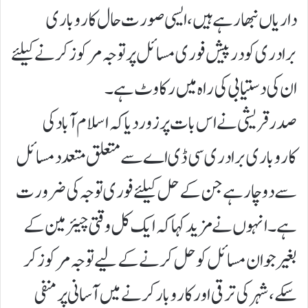
داریاں نبھا رہے ہیں، ایسی صورت حال کاروباری
برادری کو درپیش فوری مسائل پر توجہ مرکوز کرنے کیلئے
ان کی دستیابی کی راہ میں رکاوٹ ہے۔
صدر قریشی نے اس بات پر زور دیا کہ اسلام آباد کی
کاروباری برادری سی ڈی اے سے متعلق متعدد مسائل
سے دوچار ہے جن کے حل کیلئے فوری توجہ کی ضرورت
ہے۔ انہوں نے مزید کہا کہ ایک کل وقتی چیئرمین کے
بغیر جو ان مسائل کو حل کرنے کے لیے توجہ مرکوز کر
سکے ، شہر کی ترقی اور کاروبار کرنے میں آسانی پر منفی