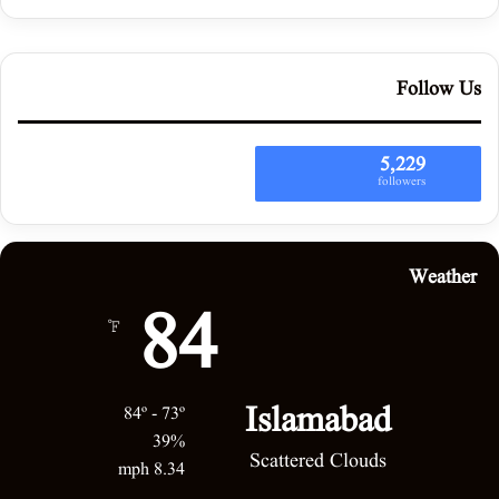
Follow Us
5,229
followers
Weather
84
℉
Islamabad
84º - 73º
39%
Scattered Clouds
8.34 mph