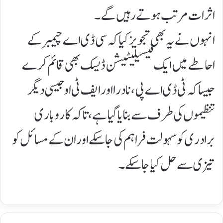
اثرات مرتب ہوتے رہیں گے۔
انہوں نے یہ بھی تجویز کیا کہ سی ڈی اے چیمبر کے
احاطے میں ایک فیسیلیٹیشن ڈیسک بھی قائم کرے
جیسا کہ ٹی ڈی اے پی، نادرا اور ایف ٹی او جیسی دیگر
تنظیموں کی طرف سے بنایا گیا ہے، تاکہ کاروباری
برادری کو سہولت فراہم کی جا سکے اور ان کے مسائل کو
تیزی سے حل کیا جا سکے۔