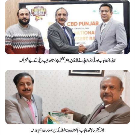
سی بی ڈی پنجاب اور ٹی ڈی سی پی نے 20ویں انٹرنیشنل چولستان جیپ ریلی کے لیے اشتراک
ڈائریکٹر ساؤتھ پنجاب، پاکستان بیت المال کی زیر صدارت اہم اجلاس