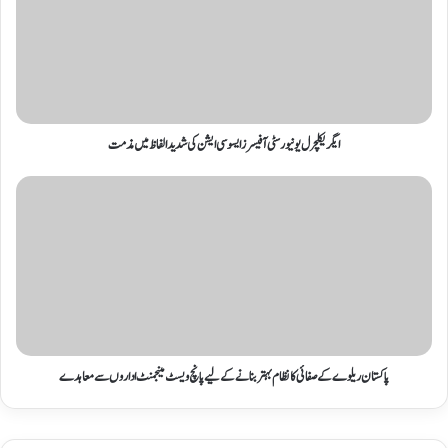
ایگریکلچرل یونیورسٹی آفیسرز ایسوسی ایشن کی شدید الفاظ میں مذمت
پاکستان ریلوے کے صفائی کا نظام بہتر بنانے کے لیے پانچ ویسٹ مینجمنٹ اداروں سے معاہدے