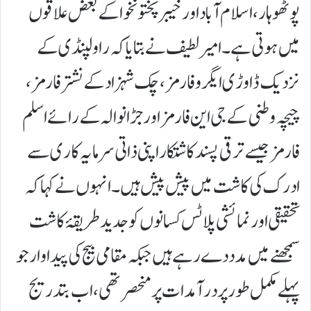
پوٹھوہار، اسلام آباد اور خیبر پختونخوا کے بعض علاقوں
میں ہوتی ہے۔امیر لطیف نے بتایا کہ راولپنڈی کے
نزدیک ڈاوڑی ایگرو فارمز، چک شہزاد کے نشتر فارمز،
چیچہ وطنی کے جی این فارمز اور جڑانوالہ کے رائے اسلم
فارمز جیسے ترقی پسند کاشتکار اپنی ذاتی سرمایہ کاری سے
ادرک کی کاشت میں پیش پیش ہیں۔انہوں نے کہا کہ
تحقیقی اور نمائشی پلاٹس کسانوں کو جدید طریقۂ کاشت
سمجھنے میں مدد دے رہے ہیں جبکہ مقامی بیج کی پیداوار جو
پہلے مکمل طور پر درآمدات پر منحصر تھی، اب بتدریج