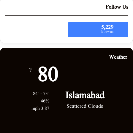
Follow Us
5,229
followers
Weather
80
℉
Islamabad
84º - 73º
46%
Scattered Clouds
3.87 mph