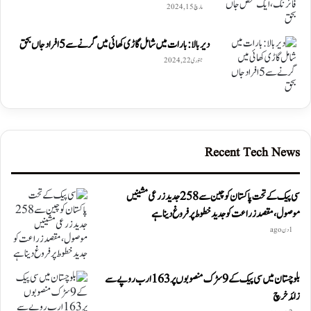
مارچ 15, 2024
دیربالا: بارات میں شامل گاڑی کھائی میں گرنے سے 5 افراد جاں بحق
جنوری 22, 2024
Recent Tech News
سی پیک کے تحت پاکستان کو چین سے 258 جدید زرعی مشینیں
موصول،مقصد زراعت کو جدید خطوط پر فروغ دینا ہے
1 دن ago
بلوچستان میں سی پیک کے 9 سڑک منصوبوں پر 163 ارب روپے سے
زائد خرچ