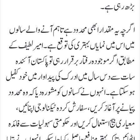
بڑھ رہی ہے۔
اگرچہ یہ مقدار ابھی محدود ہے تاہم آنے والے سالوں
میں اس میں نمایاں بہتری کی توقع ہے۔امیر لطیف کے
مطابق اگر موجودہ رفتار برقرار رہی تو پاکستان آئندہ
سات سے دس سال میں ادرک کی پیداوار میں خود کفیل
ہو سکتا ہے۔ انہوں نے کسانوں کو مشورہ دیا کہ وہ محدود
پیمانے پر آغاز کریں، سفارش کردہ ٹیکنالوجی اپنائیں،
معیاری بیج استعمال کریں اور حکومتی سہولیات سے فائدہ
اٹھائیں تاکہ بہتر منافع حاصل کیا جا سکے۔انہوں نے بتایا