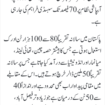
آبپاشی نظام پر 70 فیصد تک سبسڈی فراہم کی جا رہی
ہے۔
پاکستان میں سالانہ تقریباً 80 سے 100 ہزار ٹن ادرک
استعمال ہوتی ہے جس کا بیشتر حصہ چین، تھائی لینڈ،
میانمار اور انڈونیشیا سے درآمد کیا جاتا ہے جس پر سالانہ
تقریباً 50 ملین ڈالر خرچ ہوتے ہیں۔ اس کے مقابلے
میں مقامی پیداوار اب بھی محدود ہے اور اندازاً 40
سے 50 ٹن کے درمیان ہے جو زیادہ تر فیصل آباد،