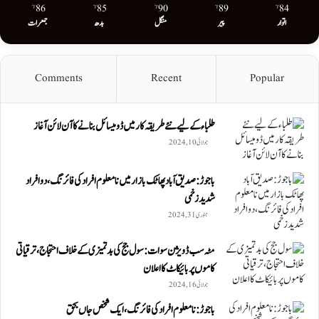
86
85
90
89
84
℉
℉
℉
℉
℉
اتوار
پیر
منگل
بدھ
جمعرات
Comments
Recent
Popular
طلباء کے لیے نئے طریقہ کار میں ڈومیسائل بنانے کا آن لائن آغاز
جولائی 10, 2024
باجوڑ: صدیق اۤباد پھاٹک بازار میں نامعلوم افراد کی فائرنگ، دو افراد
شدید زخمی
جنوری 31, 2024
مٹہ سب ڈویژن سوات: سول جج کی بدتمیزی کے خلاف احتجاج، ترقیاتی
کاموں پر بائیکاٹ کا اعلان
جولائی 16, 2024
باجوڑ: نامعلوم افراد کی فائرنگ، ایک شخص جاں بحق