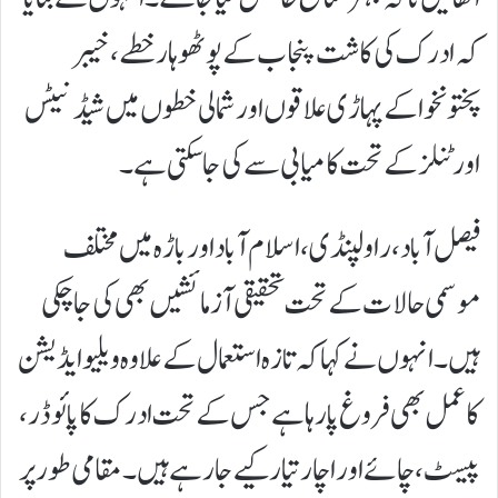
کہ ادرک کی کاشت پنجاب کے پوٹھوہار خطے، خیبر
پختونخوا کے پہاڑی علاقوں اور شمالی خطوں میں شیڈ نیٹس
اور ٹنلز کے تحت کامیابی سے کی جا سکتی ہے۔
فیصل آباد، راولپنڈی، اسلام آباد اور باڑہ میں مختلف
موسمی حالات کے تحت تحقیقی آزمائشیں بھی کی جا چکی
ہیں۔انہوں نے کہا کہ تازہ استعمال کے علاوہ ویلیو ایڈیشن
کا عمل بھی فروغ پا رہا ہے جس کے تحت ادرک کا پائوڈر،
پیسٹ، چائے اور اچار تیار کیے جا رہے ہیں۔ مقامی طور پر