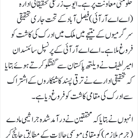
حکومتی معاونت پر ہے۔ایوب زرعی تحقیقاتی ادارہ
(اے اے آر آئی) فیصل آباد کے تحت جاری تحقیقی
سرگرمیوں کے نتیجے میں ملک میں ادرک کی کاشت کو
فروغ ملا ہے۔ اے اے آر آئی کے پرنسپل سائنسدان
امیر لطیف نے ویلتھ پاکستان سے گفتگو کرتے ہوئے بتایا
کہ تحقیقی ادارے نے ترقی پسند کاشتکاروں کے اشتراک
سے ادرک کی مقامی کاشت کو فروغ دیا ہے۔
انہوں نے بتایا کہ محققین نے درآمد شدہ جراثیمی مادے
(جرم پلازم) کو مقامی موسمی حالات کے مطابق جانچ کر