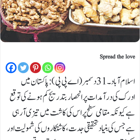
Spread the love
اسلام آباد۔31دسمبر (اے پی پی): پاکستان میں
ادرک کی درآمدات پر انحصار بتدریج کم ہونے کی توقع
ہے کیونکہ مقامی سطح پر اس کی کاشت میں تیزی آ رہی
ہے جس کی بنیاد تحقیقی جدت، کاشتکاروں کی شمولیت اور