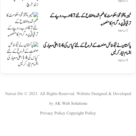
2 دن ago
خیبرپختونخوا حکومت کا ضم شدہ اضلاع کے لئے 47 ارب روپے کے
ترقیاتی پروگرام کا منصوبہ
2 دن ago
پاکستان نے ٹیکسٹائل صنعت کے فروغ کے لئے کپاس کی 14 اعلیٰ معیار کی
اقسام تیار کر لیں
4 دن ago
Nawai Dir © 2023. All Rights Reserved. Website Designed & Developed
by
AK Web Solutions
Privacy Policy
Copyright Policy
WhatsApp
Instagram
YouTube
Twitter
Facebook