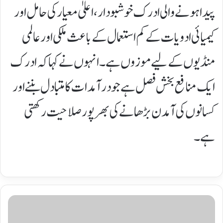
پیدا ہونے والی ادرک خوشبودار، اعلیٰ معیار کی حامل اور
کیمیائی ادویات کے کم استعمال کے باعث ملکی اور عالمی
منڈیوں کے لیے موزوں ہے۔ انہوں نے کہا کہ ادرک
ایک منافع بخش فصل ہے جو درآمدات کا متبادل بننے اور
کسانوں کی آمدن بڑھانے کی بھرپور صلاحیت رکھتی
ہے۔