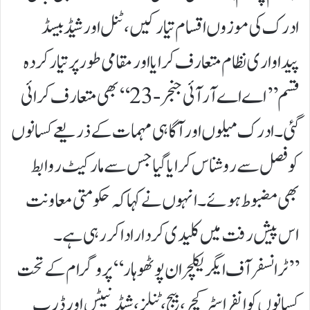
ادرک کی موزوں اقسام تیار کیں، ٹنل اور شیڈ بیسڈ
پیداواری نظام متعارف کرایا اور مقامی طور پر تیار کردہ
قسم ’’اے اے آر آئی جنجر-23‘‘ بھی متعارف کرائی
گئی۔ ادرک میلوں اور آگاہی مہمات کے ذریعے کسانوں
کو فصل سے روشناس کرایا گیا جس سے مارکیٹ روابط
بھی مضبوط ہوئے۔انہوں نے کہا کہ حکومتی معاونت
اس پیش رفت میں کلیدی کردار ادا کر رہی ہے۔
’’ٹرانسفر آف ایگریکلچر ان پوٹھوہار‘‘ پروگرام کے تحت
کسانوں کو انفراسٹرکچر، بیج، ٹنلز، شیڈ نیٹس اور ڈرپ