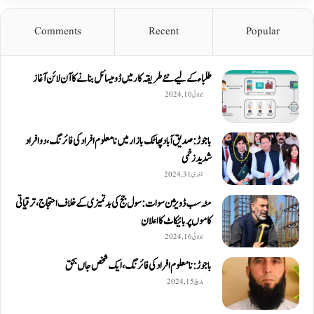
Comments
Recent
Popular
طلباء کے لیے نئے طریقہ کار میں ڈومیسائل بنانے کا آن لائن آغاز
جولائی 10, 2024
باجوڑ: صدیق اۤباد پھاٹک بازار میں نامعلوم افراد کی فائرنگ، دو افراد
شدید زخمی
جنوری 31, 2024
مٹہ سب ڈویژن سوات: سول جج کی بدتمیزی کے خلاف احتجاج، ترقیاتی
کاموں پر بائیکاٹ کا اعلان
جولائی 16, 2024
باجوڑ: نامعلوم افراد کی فائرنگ، ایک شخص جاں بحق
مارچ 15, 2024