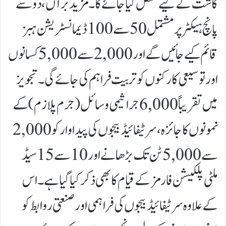
کاشت کے لیے مختص کیا جائے گا۔مزید برآں، دو سے
پانچ ہیکٹر پر مشتمل 50 سے 100 ڈیمانسٹریشن ہبز
قائم کیے جائیں گے اور 2,000 سے 5,000 کسانوں
اور توسیعی کارکنوں کو تربیت فراہم کی جائے گی۔تجویز
میں تقریباً 6,000 جراثیمی وسائل (جرم پلازم) کے
نمونوں کا جائزہ، سرٹیفائیڈ بیجوں کی پیداوار کو 2,000
سے 5,000 ٹن تک بڑھانے اور 10 سے 15 سیڈ
ملٹی پلکیشن فارمز کے قیام کا بھی ذکر کیا گیا ہے۔ اس
کے علاوہ سرٹیفائیڈ بیجوں کی فراہمی اور صنعتی روابط کو