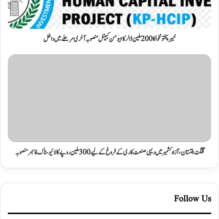
خیبرپختونخوا کا 200 ملین ڈالر کا ہیومن کیپٹل منصوبہ آخری مرحلے میں داخل
گلگت بلتستان، آزاد کشمیر میں دیہی صنعت کاری کے فروغ کے لیے 300 ملین روپے کا لائیوسٹاک فائبر منصوبہ
Follow Us