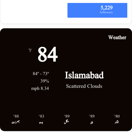
5,229
followers
Weather
84
℉
Islamabad
84º - 73º
39%
Scattered Clouds
8.34 mph
88
83
89
89
80
℉
℉
℉
℉
℉
اتوار
پیر
منگل
بدھ
جمعرات