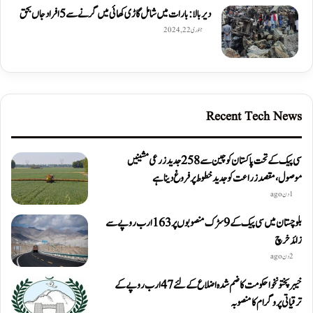
دیربالا: بارات میں شامل گاڑی کھائی میں گرنے سے 5 افراد جاں بحق
جنوری 22, 2024
Recent Tech News
سی پیک کے تحت پاکستان کو چین سے 258 جدید زرعی مشینیں
موصول،مقصد زراعت کو جدید خطوط پر فروغ دینا ہے
1 دن ago
بلوچستان میں سی پیک کے 9 سڑک منصوبوں پر 163 ارب روپے سے
زائد خرچ
2 دن ago
خیبرپختونخوا حکومت کا ضم شدہ اضلاع کے لئے 47 ارب روپے کے
ترقیاتی پروگرام کا منصوبہ