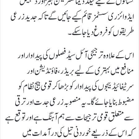
کسانوں کے لیے فیلڈ ڈیمانسٹریشن ہبز اور ڈیجیٹل
ایڈوائزری سسٹمز قائم کیے جائیں گے تاکہ جدید زرعی
طریقوں کو فروغ دیا جا سکے۔
اس کے علاوہ ترجیحی آئل سیڈ فصلوں کی پیداوار اور
منافع میں بہتری کے لیے بریڈر، فاؤنڈیشن اور
سرٹیفائیڈ بیجوں کی پیداوار کو بڑھا کر قومی بیج نظام کو
مضبوط بنایا جائے گا۔یہ منصوبہ زرعی جدت اور ترقی
سے متعلق قومی ترجیحات سے ہم آہنگ ہے اور توقع ہے
کہ اس کے ذریعے خوردنی تیل کی درآمدات میں