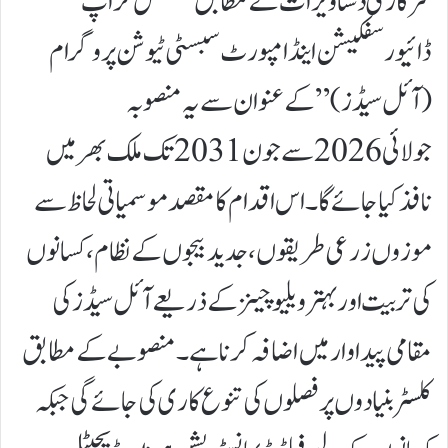
سرکاری دستاویزات کے مطابق “نیشنل کراپ
ڈائیورسفکیشن اینڈ امپورٹ سبسٹی ٹیوشن پروگرام
(آئل سیڈز)” کے عنوان سے یہ منصوبہ
جولائی 2026 سے جون 2031 تک ملک بھر میں
نافذ کیا جائے گا۔اس اقدام کا مقصد موسمیاتی لحاظ سے
موزوں زرعی طریقوں، جدید بیجوں کے نظام، کسانوں
کی تربیت اور بہتر ویلیو چینز کے ذریعے آئل سیڈز کی
مقامی پیداوار میں اضافہ کرنا ہے۔منصوبے کے مطابق
کلسٹر بنیادوں پر فصلوں کی تنوع کاری کی جائے گی جبکہ