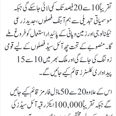
تقریباً 10 سے 20 فیصد تک کمی لائی جا سکے گی جبکہ
موسمیاتی تبدیلی سے ہم آہنگ فصلوں، جدید زرعی
ٹیکنالوجی اور زمین و پانی کے پائیدار استعمال کو فروغ ملے
گا۔منصوبے کے تحت چھ آئل سیڈ فصلوں کے لیے قومی
زوننگ کی جائے گی اور ملک بھر میں 10 سے 15
پیداواری کلسٹرز قائم کیے جائیں گے۔
اس کے علاوہ 20 سے 50 ماڈل فارمز قائم کیے جائیں
گے جبکہ تقریباً 100,000 ایکڑ رقبہ آئل سیڈز کی