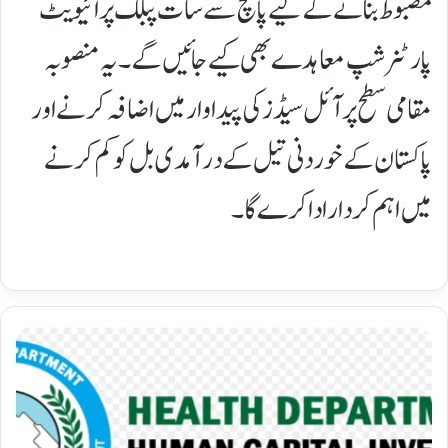
مضبوط بنانے کے لیے پانچ سے سات پبلک پرائیویٹ
پارٹنرشپ معاہدے بھی کیے جائیں گے۔یہ منصوبہ
مقامی سطح پر آئل سیڈز کی پیداوار میں اضافہ کرنے اور
پاکستان کے خوردنی تیل کے درآمدی بل کو کم کرنے
میں اہم کردار ادا کرے گا۔