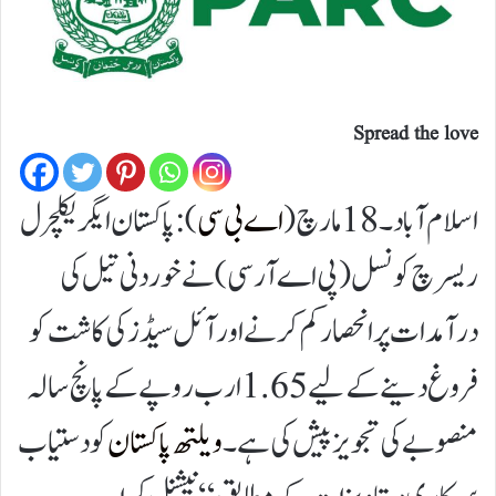
Spread the love
اسلام آباد۔18مارچ (
اے بی سی
):پاکستان ایگریکلچرل
ریسرچ کونسل (پی اے آر سی)نے خوردنی تیل کی
درآمدات پر انحصار کم کرنے اور آئل سیڈز کی کاشت کو
فروغ دینے کے لیے 1.65 ارب روپے کے پانچ سالہ
منصوبے کی تجویز پیش کی ہے۔
ویلتھ پاکستان
کو دستیاب