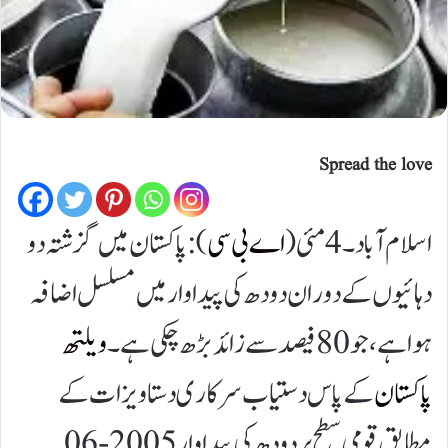
Spread the love
اسلام آباد۔4 مئی (
اے بی سی
):پاکستان میں گزشتہ دو
دہائیوں کے دوران دودھ کی پیداوار میں مسلسل اضافہ
ہوا ہے، جو 80 فیصد سے زائد بڑھ چکی ہے۔
ویلتھ
پاکستان
کے پاس دستیاب سرکاری دستاویزات کے
مطابق قومی سطح پر دودھ کی پیداوار 2005-06