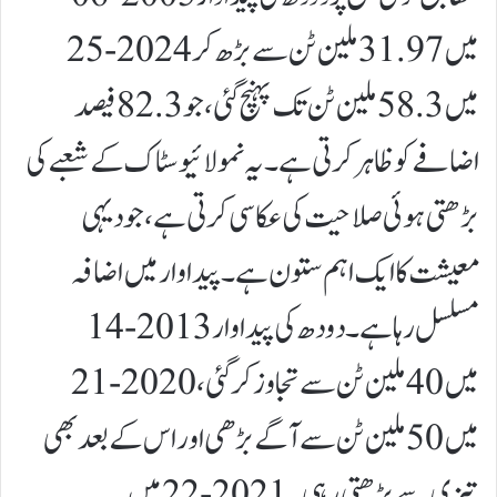
میں 31.97 ملین ٹن سے بڑھ کر2024-25
میں 58.3 ملین ٹن تک پہنچ گئی، جو 82.3 فیصد
اضافے کو ظاہر کرتی ہے۔ یہ نمو لائیوسٹاک کے شعبے کی
بڑھتی ہوئی صلاحیت کی عکاسی کرتی ہے، جو دیہی
معیشت کا ایک اہم ستون ہے۔پیداوار میں اضافہ
مسلسل رہا ہے۔ دودھ کی پیداوار 2013-14
میں 40 ملین ٹن سے تجاوز کر گئی، 2020-21
میں 50 ملین ٹن سے آگے بڑھی اور اس کے بعد بھی
تیزی سے بڑھتی رہی۔ 2021-22 میں