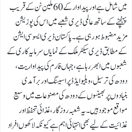
میں شامل ہے اور پیداوار کے 60 ملین ٹن کے قریب
پہنچنے کے ساتھ عالمی ڈیری شعبے میں اس کی پوزیشن
مزید مضبوط ہو رہی ہے۔پاکستان ڈیری ایسوسی ایشن
کے مطابق ڈیری سیکٹر ملک کے نمایاں سرمایہ کاری کے
شعبوں میں ابھر رہا ہے، جہاں فارم کی پیداواریت،
دودھ کی ترسیل، ویلیو ایڈڈ پراسیسنگ اور برآمدی
بنیادوں پر بھینسوں کے دودھ کی مصنوعات میں وسیع
مواقع موجود ہیں۔یہ شعبہ روزگار، غذائی تحفظ اور
غذائیت کے لیے بھی انتہائی اہم ہے کیونکہ لاکھوں افراد