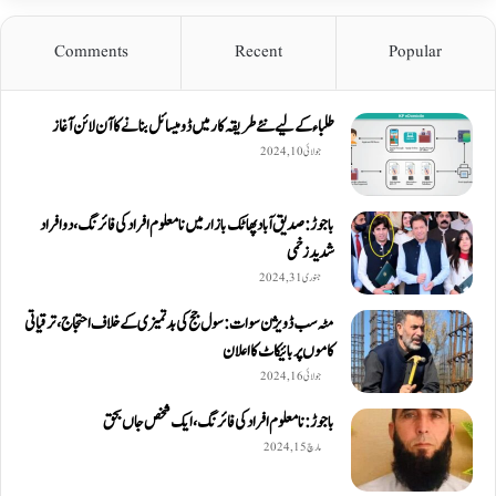
Comments
Recent
Popular
طلباء کے لیے نئے طریقہ کار میں ڈومیسائل بنانے کا آن لائن آغاز
جولائی 10, 2024
باجوڑ: صدیق اۤباد پھاٹک بازار میں نامعلوم افراد کی فائرنگ، دو افراد
شدید زخمی
جنوری 31, 2024
مٹہ سب ڈویژن سوات: سول جج کی بدتمیزی کے خلاف احتجاج، ترقیاتی
کاموں پر بائیکاٹ کا اعلان
جولائی 16, 2024
باجوڑ: نامعلوم افراد کی فائرنگ، ایک شخص جاں بحق
مارچ 15, 2024