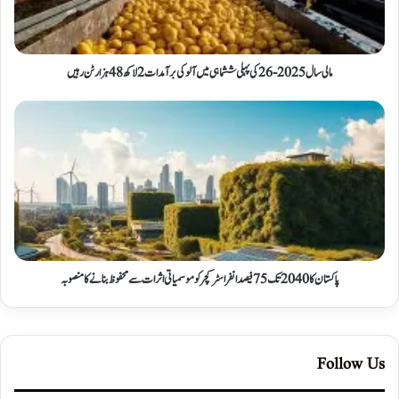
مالی سال 2025-26 کی پہلی ششماہی میں آلو کی برآمدات 2 لاکھ 48 ہزار ٹن رہیں
پاکستان کا 2040 تک 75 فیصد انفراسٹرکچر کو موسمیاتی اثرات سے محفوظ بنانے کا منصوبہ
Follow Us