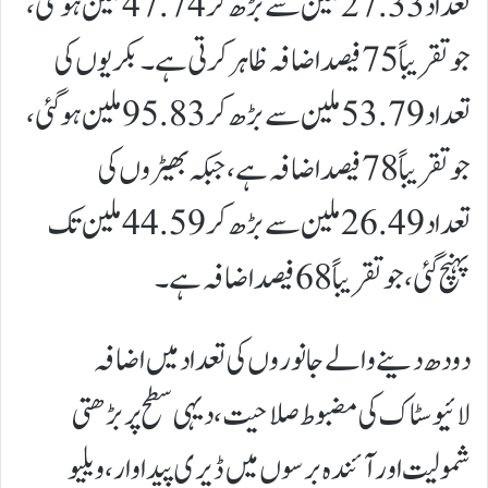
تعداد 27.33 ملین سے بڑھ کر 47.74 ملین ہو گئی،
جو تقریباً 75 فیصد اضافہ ظاہر کرتی ہے۔بکریوں کی
تعداد 53.79 ملین سے بڑھ کر 95.83 ملین ہو گئی،
جو تقریباً 78 فیصد اضافہ ہے، جبکہ بھیڑوں کی
تعداد 26.49 ملین سے بڑھ کر 44.59 ملین تک
پہنچ گئی، جو تقریباً 68 فیصد اضافہ ہے۔
دودھ دینے والے جانوروں کی تعداد میں اضافہ
لائیوسٹاک کی مضبوط صلاحیت، دیہی سطح پر بڑھتی
شمولیت اور آئندہ برسوں میں ڈیری پیداوار، ویلیو