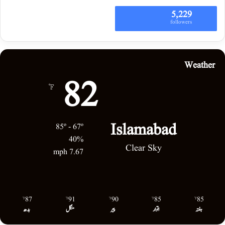
5,229
followers
Weather
82
℉
Islamabad
85º - 67º
40%
Clear Sky
7.67 mph
87
91
90
85
85
℉
℉
℉
℉
℉
ہفتہ
اتوار
پیر
منگل
بدھ