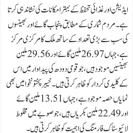
ایڈیشن اور غذائی تحفظ کے بہتر امکانات کی نشاندہی کرتا
ہے۔مردم شماری کے مطابق پنجاب گائے اور بھینسوں
کی سب سے بڑی تعداد کے ساتھ ملک کا مرکزی مرکز
ہے، جہاں 26.97 ملین گائے اور 29.56 ملین
بھینسیں موجود ہیں، جو قومی دودھ کی پیداوار میں اس
کے کلیدی کردار کو ظاہر کرتی ہیں۔خیبر پختونخوا میں بھی
نمایاں حصہ موجود ہے، جہاں 13.51 ملین گائے
اور 22.49 ملین بکریاں ہیں، جو صوبے میں مخلوط
لائیوسٹاک فارمنگ کی اہمیت کو ظاہر کرتی ہیں۔