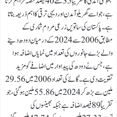
مجموعی آمدنی کا تقریباً 35 سے 40 فیصد حصہ فراہم کرتا
ہے، جو اسے گھریلو آمدن اور دیہی ترقی کا اہم ذریعہ بناتا
ہے۔پاکستان کی ساتویں زرعی مردم شماری کے
مطابق 2006 سے 2024 کے درمیان دودھ دینے
والے بڑے جانوروں کی تعداد میں نمایاں اضافہ ہوا
ہے، جس نے دودھ کی پیداوار میں اضافے کو مزید
تقویت دی ہے۔گائے کی تعداد 2006 میں 29.56
ملین سے بڑھ کر 2024 میں 55.86 ملین ہو گئی، جو
تقریباً 89 فیصد اضافہ ہے جبکہ بھینسوں کی