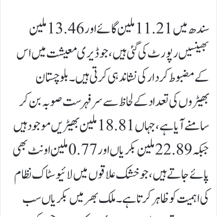
سندھ میں 11.21 ملین گائے اور 13.46 ملین
بھینسیں رپورٹ کی گئی ہیں، جو ڈیری معیشت میں اس
کے مضبوط کردار کی نشاندہی کرتی ہیں۔بلوچستان
بھیڑوں کی تعداد کے لحاظ سے سرفہرست صوبہ بن کر
سامنے آیا ہے، جہاں 18.81 ملین بھیڑیں موجود ہیں
جبکہ 22.89 ملین بکریاں اور 0.77 ملین اونٹ بھی
پائے جاتے ہیں، جو خشک علاقوں میں لائیوسٹاک نظام
کی اہمیت کو ظاہر کرتا ہے۔ملک بھر میں بکریاں سب