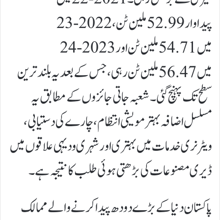
پیداوار 52.99 ملین ٹن، 2022-23
میں 54.71 ملین ٹن اور 2023-24
میں 56.47 ملین ٹن رہی، جس کے بعد یہ بلند ترین
سطح تک پہنچ گئی۔شعبہ جاتی جائزوں کے مطابق یہ
مسلسل اضافہ بہتر مویشی انتظام، چارے کی دستیابی،
ویٹرنری خدمات میں بہتری اور شہری و دیہی علاقوں میں
ڈیری مصنوعات کی بڑھتی ہوئی طلب کا نتیجہ ہے۔
پاکستان دنیا کے بڑے دودھ پیدا کرنے والے ممالک