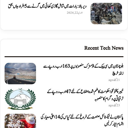
دیربالا: بارات میں شامل گاڑی کھائی میں گرنے سے 5 افراد جاں بحق
جنوری 22, 2024
Recent Tech News
بلوچستان میں سی پیک کے 9 سڑک منصوبوں پر 163 ارب روپے سے
زائد خرچ
21 گھنٹے ago
خیبرپختونخوا حکومت کا ضم شدہ اضلاع کے لئے 47 ارب روپے کے
ترقیاتی پروگرام کا منصوبہ
23 گھنٹے ago
پاکستان نے ٹیکسٹائل صنعت کے فروغ کے لئے کپاس کی 14 اعلیٰ معیار کی
اقسام تیار کر لیں