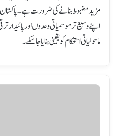
مزید مضبوط بنانے کی ضرورت ہے۔پاکستان نے ج
اپنے وسیع تر موسمیاتی وعدوں اور پائیدار ترق
ماحولیاتی استحکام کو یقینی بنایا جا سکے۔