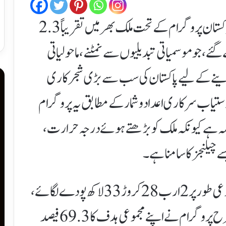
):گرین پاکستان پروگرام کے تحت ملک بھر میں تقریباً 2.3
گئے، جو موسمیاتی تبدیلیوں سے نمٹنے، ماحولیاتی
روغ دینے کے لیے پاکستان کی سب سے بڑی شجرکاری
یاب سرکاری اعداد و شمار کے مطابق یہ پروگرام
 حصہ ہے کیونکہ ملک کو بڑھتے ہوئے درجہ حرارت،
 چیلنجز کا سامنا ہے۔
اعداد و شمار کے مطابق مارچ 2026 تک مجموعی طور پر 2 ارب 28 کروڑ 33 لاکھ پودے لگائے،
دوبارہ اگائے یا تقسیم کیے جا چکے تھے۔ اس طرح پروگرام نے اپنے مجموعی ہدف کا 69.3 فیصد