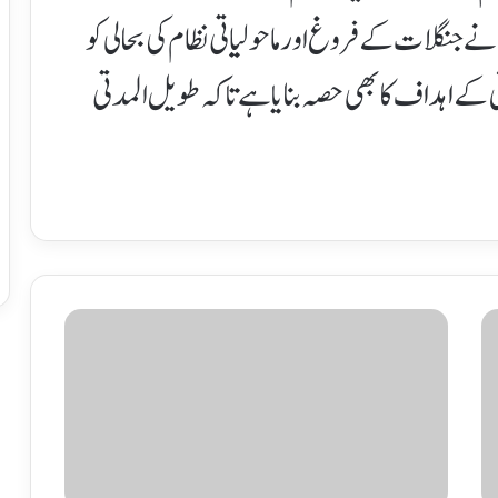
نگلات کے فروغ اور ماحولیاتی نظام کی بحالی کو
ی کے اہداف کا بھی حصہ بنایا ہے تاکہ طویل المدتی