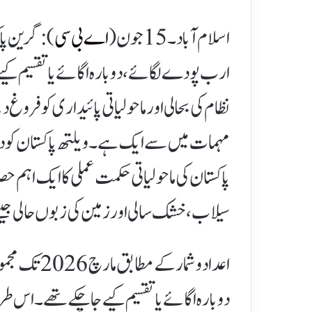
اسلام آباد۔15جون (
اے بی سی
ارب پودے لگائے، دوبارہ اگائے یا تقسیم کیے 
نظام کی بحالی اور ماحولیاتی پائیداری کو ف
مہمات میں سے ایک ہے۔ویلتھ پاکستان کو دست
پاکستان کی ماحولیاتی حکمت عملی کا ایک اہم
سیلاب، خشک سالی اور زمین کی زبوں حالی جیسے