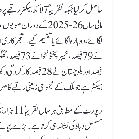
حاصل کر لیا جبکہ تقریباً 
ہیکٹر ہے جو ملک کے مجموعی زمینی رقبے کا صرف 4.7 فیصد بنتا
رپورٹ کے م
مسلسل دباؤ کی نشاندہی کرتا ہے۔بڑے پیمانے