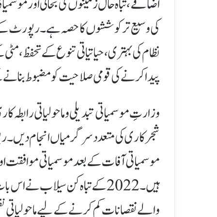
اضافے، تباہ حال زمینوں کی بحالی اور موسمی
کی وسیع تر کوششوں کا حصہ ہے۔رپورٹ کے م
نظام کی بہتری، حیاتیاتی تنوع کے تحفظ، مٹی 
پیدا کرنے کی قومی صلاحیت کو مضبوط بنانے ک
وزارتِ موسمیاتی تبدیلی و ماحولیاتی رابطہ ک
شجرکاری کی متعدد سرگرمیاں انجام دیں۔رپور
موسمیاتی آفات کے بعد موسمیاتی موافقت اور م
ہیں۔ 2022 کے تباہ کن سیلاب نے 
والے نقصانات کم کرنے کے لیے ماحولیاتی نظم و