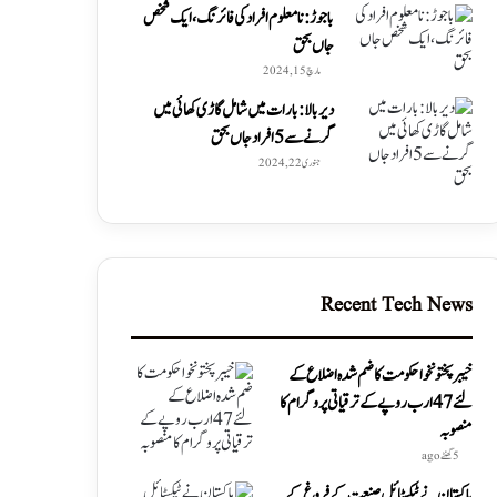
باجوڑ: نامعلوم افراد کی فائرنگ، ایک شخص
جاں بحق
مارچ 15, 2024
دیربالا: بارات میں شامل گاڑی کھائی میں
گرنے سے 5 افراد جاں بحق
جنوری 22, 2024
Recent Tech News
خیبرپختونخوا حکومت کا ضم شدہ اضلاع کے
لئے 47 ارب روپے کے ترقیاتی پروگرام کا
منصوبہ
5 گھنٹے ago
پاکستان نے ٹیکسٹائل صنعت کے فروغ کے