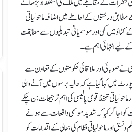
اتی خطرات کے مقابلے میں ملک کی استعداد بڑھانے
طابق درختوں کے احاطے میں اضافہ ماحولیاتی
کے کٹاؤ میں کمی اور موسمیاتی تبدیلیوں سے مطابقت
ے لیے انتہائی اہم ہے۔
اری نے صوبائی اور علاقائی حکومتوں کے تعاون سے
ٹ میں کہا گیا ہے کہ حالیہ برسوں میں آنے والی
احولیاتی تحفظ قومی پالیسی کی اہم ترجیحات بن چکے
اس بات کو اجاگر کیا کہ شدید موسمی واقعات سے ہونے
 نسق اور ماحولیاتی نظام کی بحالی کے اقدامات کو