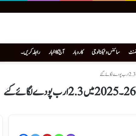
نمنٹ
سائنس و ٹیکنالوجی
کاروبار
آج کا اخبار
رابطہ کریں۔