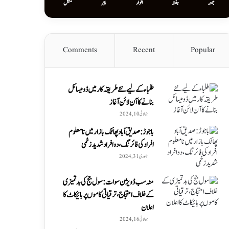
جمعہ
ہفتہ
اتوار
پیر
منگل
Comments
Recent
Popular
طلباء کے لیے نئے طریقہ کار میں ڈومیسائل
بنانے کا آن لائن آغاز
جولائی 10, 2024
باجوڑ: صدیق اۤباد پھاٹک بازار میں نامعلوم
افراد کی فائرنگ، دو افراد شدید زخمی
جنوری 31, 2024
مٹہ سب ڈویژن سوات: سول جج کی بدتمیزی
کے خلاف احتجاج، ترقیاتی کاموں پر بائیکاٹ کا
اعلان
جولائی 16, 2024