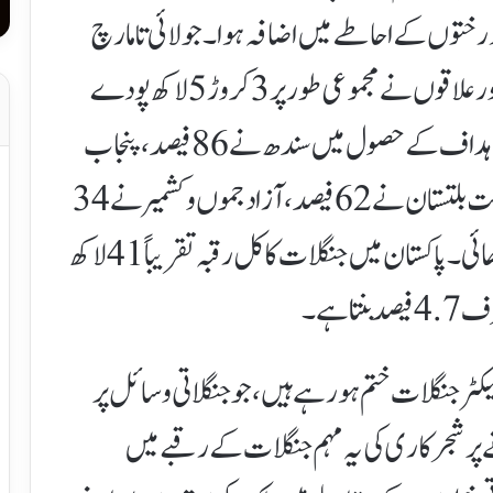
7 لاکھ ہیکٹر رقبے پر درختوں کے احاطے میں اضافہ ہوا۔جولائی تا مارچ
مالی سال 26-2025 کے دوران صوبوں اور علاقوں نے مجموعی طور پر 3 کروڑ 5 لاکھ پودے
لگائے، دوبارہ اگائے یا تقسیم کیے۔ شجرکاری اہداف کے حصول میں سندھ نے 86 فیصد، پنجاب
نے 79 فیصد، خیبر پختونخوا نے 73 فیصد، گلگت بلتستان نے 62 فیصد، آزاد جموں و کشمیر نے 34
فیصد اور بلوچستان نے 28 فیصد کارکردگی دکھائی۔پاکستان میں جنگلات کا کل رقبہ تقریباً 41 لاکھ
 ہے۔
طابق ہر سال تقریباً 11 ہزار ہیکٹر جنگلات ختم ہو رہے ہیں، جو جنگلاتی وسائل پر
 پر شجرکاری کی یہ مہم جنگلات کے رقبے میں