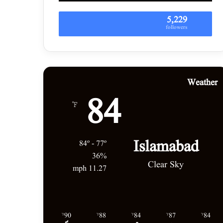
5,229
followers
Weather
84
℉
Islamabad
84º - 77º
36%
Clear Sky
11.27 mph
90
88
84
87
84
℉
℉
℉
℉
℉