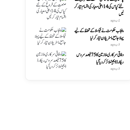
لئے کپاس کی 14 اعلیٰ معیار کی اقسام تیار کر
لیں
2 دن ago
پنجاب حکومت نے ٹیکسلا کے تحفظ کے لیے
پہلا جامع ماسٹر پلان تیار کر لیا
3 دن ago
وفاقی سرکاری ملازمین کا 75 فیصد سروس
ریکارڈ ڈیجیٹلائز کر دیا گیا
3 دن ago