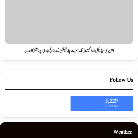
انٹر پری میڈیکل اور انجینیئرنگ سمیت چار فیکلٹیز کے نتائج جاری، پوزیشنز کا اعلان
Follow Us
5,229
followers
Weather