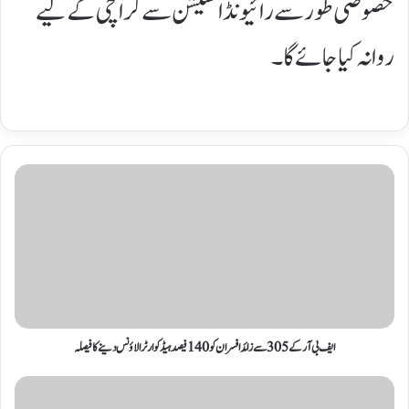
خصوصی طور سے رائیونڈ اسٹیشن سے کراچی کے لیے
روانہ کیا جائے گا۔
ایف بی آر کے 305 سے زائد افسران کو 140 فیصد ہیڈکوارٹر الاؤنس دینے کا فیصلہ