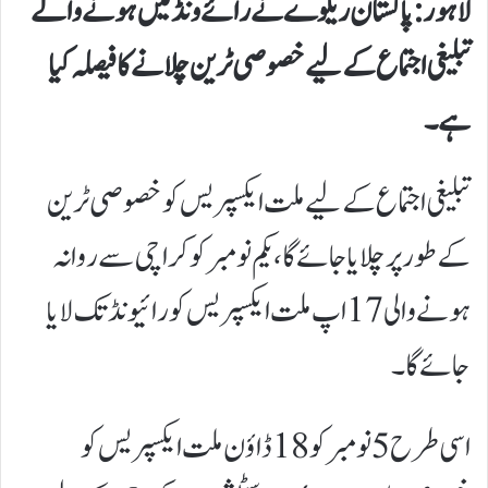
لاہور:
پاکستان ریلوے نے رائے ونڈ میں ہونے والے
تبلیغی اجتماع کے لیے خصوصی ٹرین چلانے کا فیصلہ کیا
ہے۔
تبلیغی اجتماع کے لیے ملت ایکسپریس کو خصوصی ٹرین
کے طور پر چلایا جائے گا، یکم نومبر کو کراچی سے روانہ
ہونے والی 17 اپ ملت ایکسپریس کو رائیونڈ تک لایا
جائے گا۔
اسی طرح 5 نومبر کو 18 ڈاؤن ملت ایکسپریس کو