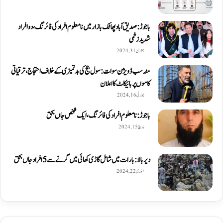
باجوڑ: صدیق اۤباد پھاٹک بازار میں نامعلوم افراد کی فائرنگ، دو افراد
شدید زخمی
جنوری 31, 2024
مٹہ سب ڈویژن سوات: سول جج کی بدتمیزی کے خلاف احتجاج، ترقیاتی
کاموں پر بائیکاٹ کا اعلان
جولائی 16, 2024
باجوڑ: نامعلوم افراد کی فائرنگ، ایک شخص جاں بحق
مارچ 15, 2024
دیربالا: بارات میں شامل گاڑی کھائی میں گرنے سے 5 افراد جاں بحق
جنوری 22, 2024