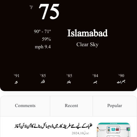
75
℉
Islamabad
90º - 71º
59%
Clear Sky
9.4 mph
91
85
85
84
90
℉
℉
℉
℉
℉
جمعرات
جمعہ
ہفتہ
اتوار
پیر
Comments
Recent
Popular
طلباء کے لیے نئے طریقہ کار میں ڈومیسائل بنانے کا آن لائن آغاز
جولائی 10, 2024