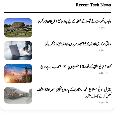
Recent Tech News
پنجاب حکومت نے ٹیکسلا کے تحفظ کے لیے پہلا جامع ماسٹر پلان تیار کر لیا
1 دن ago
وفاقی سرکاری ملازمین کا 75 فیصد سروس ریکارڈ ڈیجیٹلائز کر دیا گیا
1 دن ago
کوہلو ترقیاتی پیکیج کے تحت 10 منصوبوں پر 7.91 ارب روپے خرچ
4 دن ago
چترال-بونی-مستوج-شندور شاہراہ کے چاروں پیکیجز دسمبر 2026 تک
مکمل کرنے کا ہدف مقرر
6 دن ago