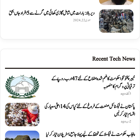
دیربالا: بارات میں شامل گاڑی کھائی میں گرنے سے 5 افراد جاں بحق
جنوری 22, 2024
Recent Tech News
خیبرپختونخوا حکومت کا ضم شدہ اضلاع کے لئے 47 ارب روپے کے
ترقیاتی پروگرام کا منصوبہ
5 گھنٹے ago
پاکستان نے ٹیکسٹائل صنعت کے فروغ کے لئے کپاس کی 14 اعلیٰ معیار کی
اقسام تیار کر لیں
2 دن ago
پنجاب حکومت نے ٹیکسلا کے تحفظ کے لیے پہلا جامع ماسٹر پلان تیار کر لیا