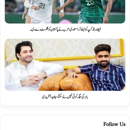
فیفا ورلڈ کپ کوالیفائر؛ سعودی عرب نے پاکستان کو شکست دے دی۔
بابر کی جگہ کوئی نہیں لے سکتا، جاوید آفریدی
Follow Us