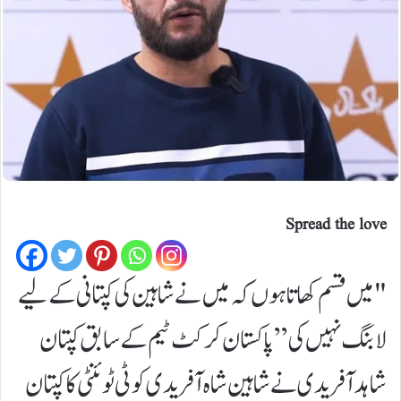
Spread the love
"میں قسم کھاتا ہوں کہ میں نے شاہین کی کپتانی کے لیے
لابنگ نہیں کی” پاکستان کرکٹ ٹیم کے سابق کپتان
شاہد آفریدی نے شاہین شاہ آفریدی کو ٹی ٹوئنٹی کا کپتان