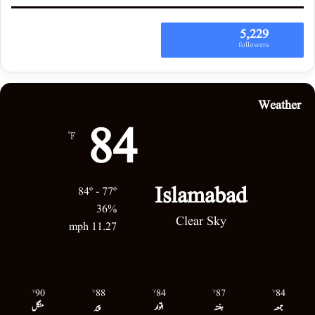
5,229
followers
Weather
84
℉
Islamabad
84º - 77º
36%
Clear Sky
11.27 mph
90
88
84
87
84
℉
℉
℉
℉
℉
جمعہ
ہفتہ
اتوار
پیر
منگل