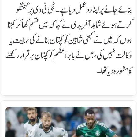
بنائے جانے پر اپنا ردعمل دیا ہے۔ نجی ٹی وی پر گفتگو
کرتے ہوئے شاہد آفریدی نے کہا کہ میں قسم کھا کر کہتا
ہوں کہ میں نے کبھی شاہین کو کپتان بنانے کی حمایت یا
وکالت نہیں کی، میں نے بابر اعظم کو کپتان برقرار رکھنے
کا مشورہ دیا تھا۔