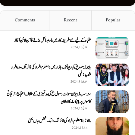
Comments
Recent
Popular
طلباء کے لیے نئے طریقہ کار میں ڈومیسائل بنانے کا آن لائن آغاز
جولائی 10, 2024
باجوڑ: صدیق اۤباد پھاٹک بازار میں نامعلوم افراد کی فائرنگ، دو افراد
شدید زخمی
جنوری 31, 2024
مٹہ سب ڈویژن سوات: سول جج کی بدتمیزی کے خلاف احتجاج، ترقیاتی
کاموں پر بائیکاٹ کا اعلان
جولائی 16, 2024
باجوڑ: نامعلوم افراد کی فائرنگ، ایک شخص جاں بحق
مارچ 15, 2024