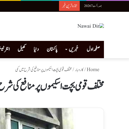
تازہ ترین خبر
جمعہ, اگست 7 2026
صفحہ اول
خبریں
پاکستان
دنیا
کھیل
انٹرٹی
Home
/
کاروبار
/
مختلف قومی بچت اسکیموں پر منافع کی شرح میں کمی
مختلف قومی بچت اسکیموں پر منافع کی شرح 