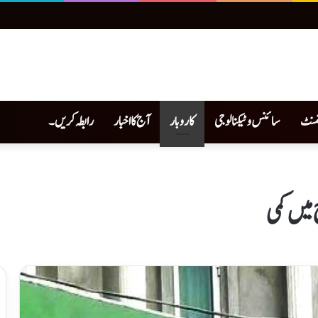
نمنٹ
سائنس و ٹیکنالوجی
کاروبار
آج کا اخبار
رابطہ کریں۔
میں کمی