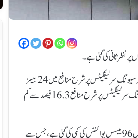
 پر نظر ثانی کی گئی ہے۔
نیشنل سیونگز ڈائریکٹوریٹ کے مطابق ویلفیئر سیونگ سرٹیفکیٹس پر شرح منافع میں 24 بیسز
پوائنٹس کی کمی کی گئی جس کے بعد ویلفیئر سیونگ سرٹیفکیٹس پر شرح منافع 16.3 فیصد سے کم
ریگولر رینک کام سرٹیفکیٹس پر شرح منافع میں 96 بیسس پوائنٹس کی کمی کی گئی ہے، جس سے