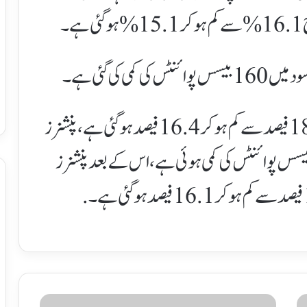
۔
 کی گئی ہے۔
سپیشل سیونگ سرٹیفکیٹس پر منافع کی شرح 18 فیصد سے کم ہو کر 16.4 فیصد ہو گئی ہے، پنشنرز
 بینیفٹ اکاؤنٹس پر شرح منافع میں 24 بیسس پوائنٹس کی کمی ہوئی ہے، اس کے بعد پنشنرز