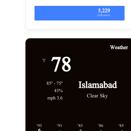
5,229
followers
Weather
78
℉
Islamabad
85º - 75º
43%
Clear Sky
3.6 mph
93
91
83
86
85
℉
℉
℉
℉
℉