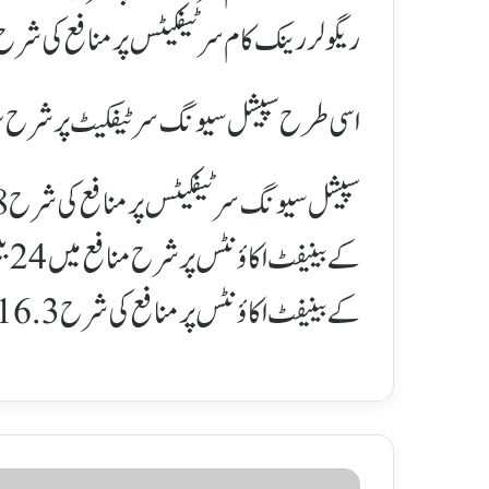
ریگولر رینک کام سرٹیفکیٹس پر منافع کی شرح 16.1% سے کم ہو کر 15.1% ہو گئی ہے
اسی طرح سپیشل سیونگ سرٹیفکیٹ پر شرح سود میں 160 بیسس پوائنٹس کی کمی
کے
کے بینیفٹ اکاؤنٹس پر منافع کی شرح 16.3 فیصد سے کم ہو کر 16.1 فیصد ہو گئی ہے۔ .