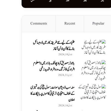
جمعہ
ہفتہ
اتوار
پیر
منگل
Comments
Recent
Popular
طلباء کے لیے نئے طریقہ کار میں ڈومیسائل
بنانے کا آن لائن آغاز
جولائی 10, 2024
باجوڑ: صدیق اۤباد پھاٹک بازار میں نامعلوم
افراد کی فائرنگ، دو افراد شدید زخمی
جنوری 31, 2024
مٹہ سب ڈویژن سوات: سول جج کی بدتمیزی
کے خلاف احتجاج، ترقیاتی کاموں پر بائیکاٹ کا
اعلان
جولائی 16, 2024