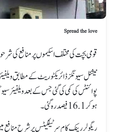
Spread the love
قومی بچت کی مختلف اسکیموں پر منافع کی شرحوں
ہو کر 16.1 فیصد رہ گئی۔