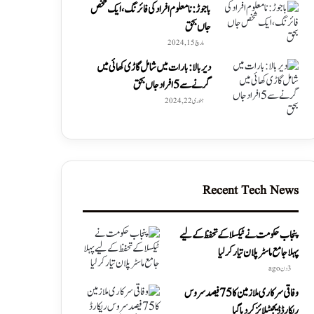
باجوڑ: نامعلوم افراد کی فائرنگ، ایک شخص
جاں بحق
مارچ 15, 2024
دیربالا: بارات میں شامل گاڑی کھائی میں
گرنے سے 5 افراد جاں بحق
جنوری 22, 2024
Recent Tech News
پنجاب حکومت نے ٹیکسلا کے تحفظ کے لیے
پہلا جامع ماسٹر پلان تیار کر لیا
3 دن ago
وفاقی سرکاری ملازمین کا 75 فیصد سروس
ریکارڈ ڈیجیٹلائز کر دیا گیا