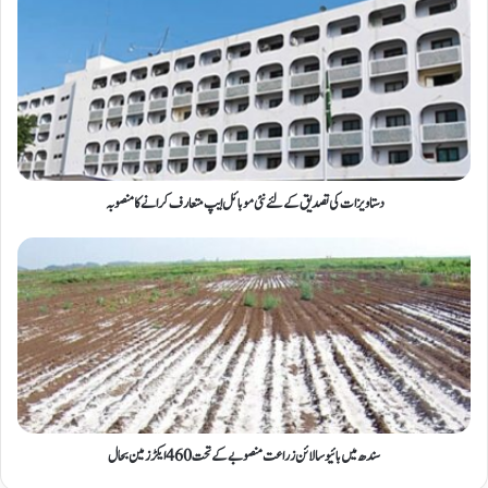
دستاویزات کی تصدیق کے لئے نئی موبائل ایپ متعارف کرانے کا منصوبہ
سندھ میں بائیو سالائن زراعت منصوبے کے تحت 460 ایکڑ زمین بحال