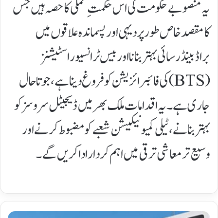
یہ منصوبے حکومت کی اس حکمتِ عملی کا حصہ ہیں جس
کا مقصد خاص طور پر دیہی اور پسماندہ علاقوں میں
براڈبینڈ رسائی بہتر بنانا اور بیس ٹرانسیور اسٹیشنز
(BTS) کی فائبرائزیشن کو فروغ دینا ہے، جو تاحال
جاری ہے۔یہ اقدامات ملک بھر میں ڈیجیٹل سروسز کو
بہتر بنانے، ٹیلی کمیونیکیشن شعبے کو مضبوط کرنے اور
وسیع تر معاشی ترقی میں اہم کردار ادا کریں گے۔