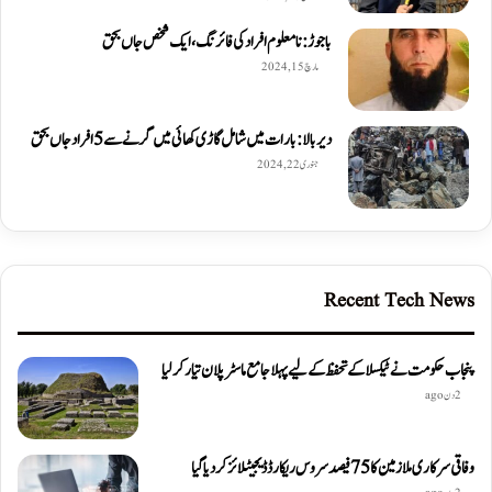
باجوڑ: نامعلوم افراد کی فائرنگ، ایک شخص جاں بحق
مارچ 15, 2024
دیربالا: بارات میں شامل گاڑی کھائی میں گرنے سے 5 افراد جاں بحق
جنوری 22, 2024
Recent Tech News
پنجاب حکومت نے ٹیکسلا کے تحفظ کے لیے پہلا جامع ماسٹر پلان تیار کر لیا
2 دن ago
وفاقی سرکاری ملازمین کا 75 فیصد سروس ریکارڈ ڈیجیٹلائز کر دیا گیا