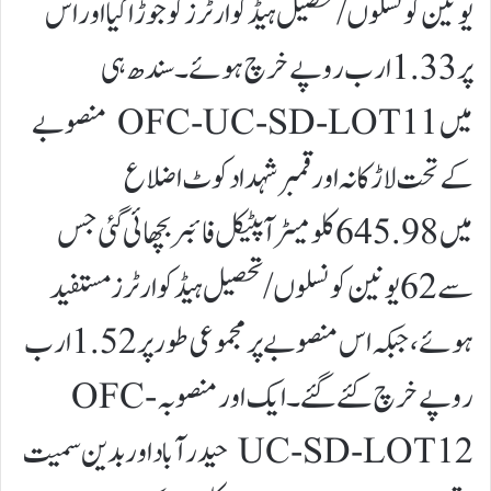
یونین کونسلوں/تحصیل ہیڈکوارٹرز کو جوڑا گیا اور اس
پر 1.33 ارب روپے خرچ ہوئے۔سندھ ہی
میں OFC-UC-SD-LOT11 منصوبے
کے تحت لاڑکانہ اور قمبر شہدادکوٹ اضلاع
میں 645.98 کلومیٹر آپٹیکل فائبر بچھائی گئی جس
سے 62 یونین کونسلوں/تحصیل ہیڈکوارٹرز مستفید
ہوئے، جبکہ اس منصوبے پر مجموعی طور پر 1.52 ارب
روپے خرچ کئے گئے۔ایک اور منصوبہ OFC-
UC-SD-LOT12 حیدرآباد اور بدین سمیت