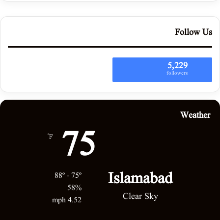
Follow Us
5,229
followers
Weather
75
℉
Islamabad
88º - 75º
58%
Clear Sky
4.52 mph