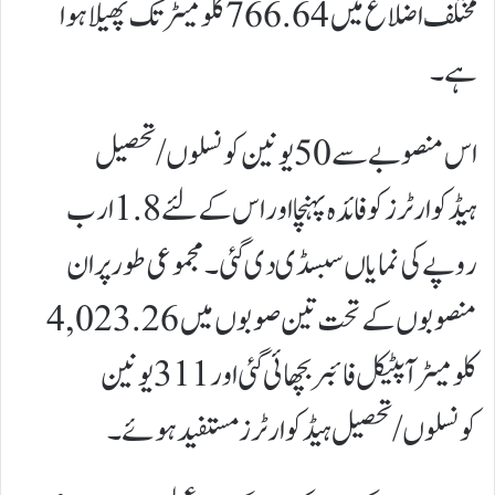
مختلف اضلاع میں 766.64 کلومیٹر تک پھیلا ہوا
ہے۔
اس منصوبے سے 50 یونین کونسلوں/تحصیل
ہیڈکوارٹرز کو فائدہ پہنچا اور اس کے لئے 1.8 ارب
روپے کی نمایاں سبسڈی دی گئی۔ مجموعی طور پر ان
منصوبوں کے تحت تین صوبوں میں 4,023.26
کلومیٹر آپٹیکل فائبر بچھائی گئی اور 311 یونین
کونسلوں/تحصیل ہیڈکوارٹرز مستفید ہوئے۔