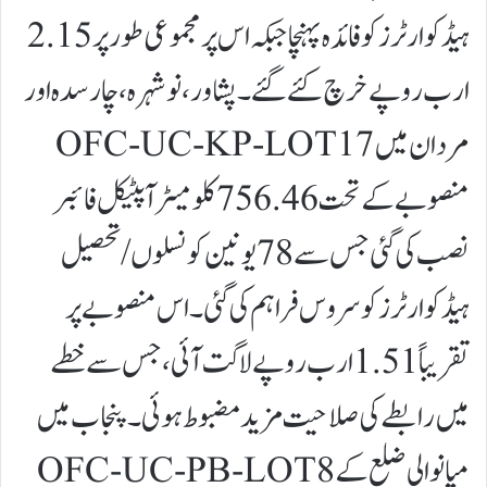
ہیڈکوارٹرز کو فائدہ پہنچا جبکہ اس پر مجموعی طور پر 2.15
ارب روپے خرچ کئے گئے۔ پشاور، نوشہرہ، چارسدہ اور
مردان میں OFC-UC-KP-LOT17
منصوبے کے تحت 756.46 کلومیٹر آپٹیکل فائبر
نصب کی گئی جس سے 78 یونین کونسلوں/تحصیل
ہیڈکوارٹرز کو سروس فراہم کی گئی۔ اس منصوبے پر
تقریباً 1.51 ارب روپے لاگت آئی، جس سے خطے
میں رابطے کی صلاحیت مزید مضبوط ہوئی۔پنجاب میں
میانوالی ضلع کے OFC-UC-PB-LOT8