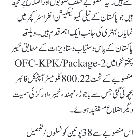
لئے ہیں۔یہ منصوبے مختلف صوبوں اور اضلاع پر محیط
ہیں جو پاکستان کے ٹیلی کمیونیکیشن انفراسٹرکچر میں
نمایاں بہتری کی جانب ایک اہم قدم ہیں۔ویلتھ
پاکستان کے پاس دستیاب دستاویزات کے مطابق خیبر
پختونخوا میں OFC-KPK/Package-2
منصوبے کے تحت 800.22 کلومیٹر آپٹیکل فائبر
بچھائی گئی جس سے باجوڑ، مہمند، خیبر، اورکزئی سمیت
دیگر اضلاع مستفید ہوئے۔
اس منصوبے سے 38 یونین کونسلوں/تحصیل