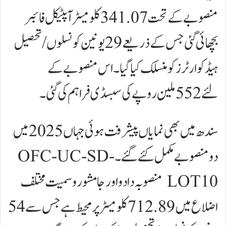
منصوبے کے تحت 341.07 کلومیٹر آپٹیکل فائبر
بچھائی گئی جس کے ذریعے 29 یونین کونسلوں/تحصیل
ہیڈکوارٹرز کو منسلک کیا گیا۔ اس منصوبے کے
لئے 552 ملین روپے کی سبسڈی فراہم کی گئی۔
سندھ میں بھی نمایاں پیشرفت ہوئی جہاں 2025 میں
دو منصوبے مکمل کئے گئے۔ OFC-UC-SD-
LOT10 منصوبہ دادو اور جامشورو سمیت مختلف
اضلاع میں 712.89 کلومیٹر پر محیط ہے جس سے 54