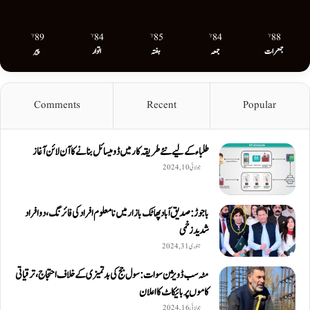
89
84
85
84
88
℉
℉
℉
℉
℉
جمعرات
جمعہ
ہفتہ
اتوار
پیر
Comments
Recent
Popular
طلباء کے لیے نئے طریقہ کار میں ڈومیسائل بنانے کا آن لائن آغاز
جولائی 10, 2024
باجوڑ: صدیق اۤباد پھاٹک بازار میں نامعلوم افراد کی فائرنگ، دو افراد
شدید زخمی
جنوری 31, 2024
مٹہ سب ڈویژن سوات: سول جج کی بدتمیزی کے خلاف احتجاج، ترقیاتی
کاموں پر بائیکاٹ کا اعلان
جولائی 16, 2024