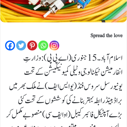
Spread the love
اسلام آباد۔15جنوری (اے پی پی):وزارتِ
انفارمیشن ٹیکنالوجی و ٹیلی کمیونیکیشن کے تحت
یونیورسل سروس فنڈ (یو ایس ایف ) نے ملک بھر میں
براڈبینڈ رابطہ بہتر بنانے کی کوششوں کے تحت کئی
بڑے آپٹیکل فائبر کیبل (او ایف سی ) منصوبے مکمل کر