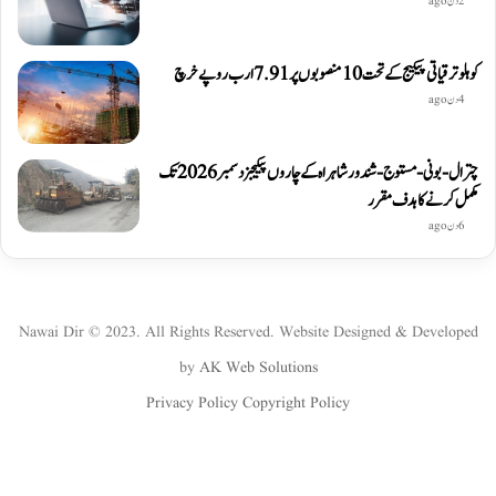
2 دن ago
کوہلو ترقیاتی پیکیج کے تحت 10 منصوبوں پر 7.91 ارب روپے خرچ
4 دن ago
چترال-بونی-مستوج-شندور شاہراہ کے چاروں پیکیجز دسمبر 2026 تک
مکمل کرنے کا ہدف مقرر
6 دن ago
Nawai Dir © 2023. All Rights Reserved. Website Designed & Developed
by
AK Web Solutions
Privacy Policy
Copyright Policy
WhatsApp
Instagram
YouTube
Twitter
Facebook