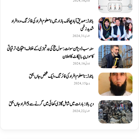
جولائی 10, 2024
باجوڑ: صدیق اۤباد پھاٹک بازار میں نامعلوم افراد کی فائرنگ، دو افراد
شدید زخمی
جنوری 31, 2024
مٹہ سب ڈویژن سوات: سول جج کی بدتمیزی کے خلاف احتجاج، ترقیاتی
کاموں پر بائیکاٹ کا اعلان
جولائی 16, 2024
باجوڑ: نامعلوم افراد کی فائرنگ، ایک شخص جاں بحق
مارچ 15, 2024
دیربالا: بارات میں شامل گاڑی کھائی میں گرنے سے 5 افراد جاں بحق
جنوری 22, 2024