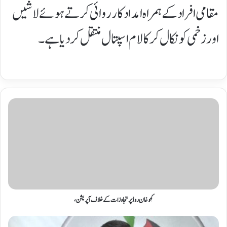
مقامی افراد کے ہمراہ امداد کارروائی کرتے ہوئے لاشیں
اورزخمی کو نکال کر کالام اسپتال منتقل کردیا ہے ۔
گجوخان روڈ پر تجاوزات کے خلاف آپریشن،