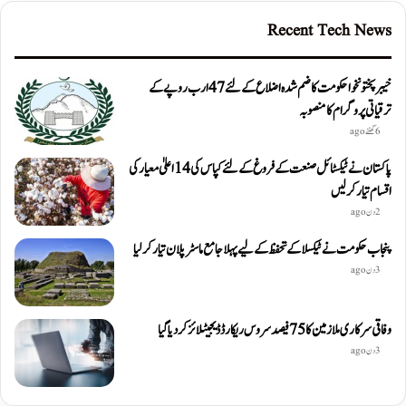
Recent Tech News
خیبرپختونخوا حکومت کا ضم شدہ اضلاع کے لئے 47 ارب روپے کے
ترقیاتی پروگرام کا منصوبہ
6 گھنٹے ago
پاکستان نے ٹیکسٹائل صنعت کے فروغ کے لئے کپاس کی 14 اعلیٰ معیار کی
اقسام تیار کر لیں
2 دن ago
پنجاب حکومت نے ٹیکسلا کے تحفظ کے لیے پہلا جامع ماسٹر پلان تیار کر لیا
3 دن ago
وفاقی سرکاری ملازمین کا 75 فیصد سروس ریکارڈ ڈیجیٹلائز کر دیا گیا
3 دن ago