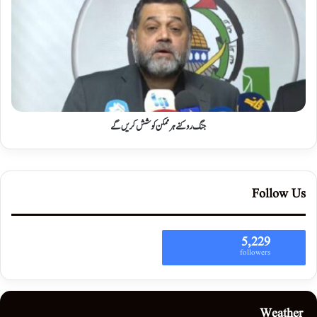
جنگ روکنے ہر ممکن کوشش کریں گے
Follow Us
5,229
followers
Weather