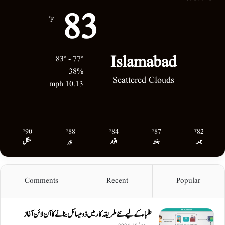
83
℉
Islamabad
83º - 77º
38%
Scattered Clouds
10.13 mph
90
88
84
87
82
℉
℉
℉
℉
℉
جمعہ
ہفتہ
اتوار
پیر
منگل
Comments
Recent
Popular
طلباء کے لیے نئے طریقہ کار میں ڈومیسائل بنانے کا آن لائن آغاز