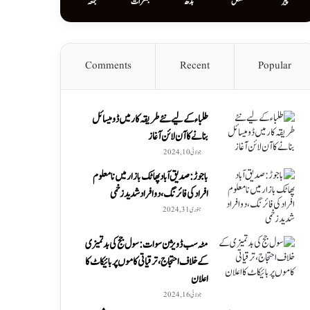
پیر
منگل
بدھ
جمعرات
جمعہ
Comments
Recent
Popular
طلباء کے لیے نئے طریقہ کار میں ڈومیسائل
بنانے کا آن لائن آغاز
جولائی 10, 2024
باجوڑ: صدیق اۤباد پھاٹک بازار میں نامعلوم
افراد کی فائرنگ، دو افراد شدید زخمی
جنوری 31, 2024
مٹہ سب ڈویژن سوات: سول جج کی بدتمیزی
کے خلاف احتجاج، ترقیاتی کاموں پر بائیکاٹ کا
اعلان
جولائی 16, 2024