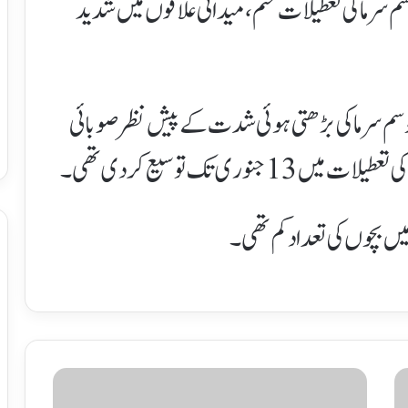
م سرما کی تعطیلات ختم، میدانی علاقوں میں شدید
موسم سرما کی بڑھتی ہوئی شدت کے پیش نظر صوبائی
ی تک توسیع کر دی تھی۔
یں بچوں کی تعداد کم تھی۔