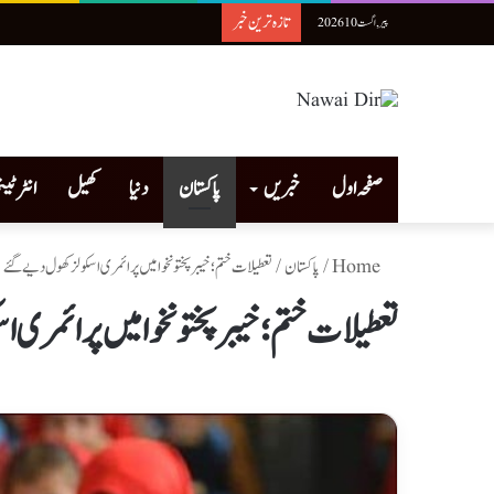
تازہ ترین خبر
پیر, اگست 10 2026
صفحہ اول
خبریں
پاکستان
دنیا
کھیل
انٹرٹی
Home
/
پاکستان
/
تعطیلات ختم؛ خیبرپختونخوا میں پرائمری اسکولز کھول دیے گئے
تعطیلات ختم؛ خیبرپختونخوا میں پرائمری 