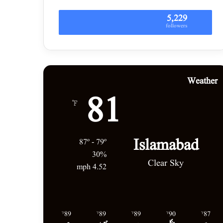
5,229
followers
Weather
81
℉
Islamabad
87º - 79º
30%
Clear Sky
4.52 mph
89
89
89
90
87
℉
℉
℉
℉
℉