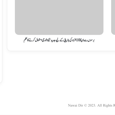
برسوں سے لاپتا 10 افراد کی بازیابی کے لیے جدید ٹیکنالوجی استعمال کرنے کا حکم
Nawai Dir © 2023. All Rights 