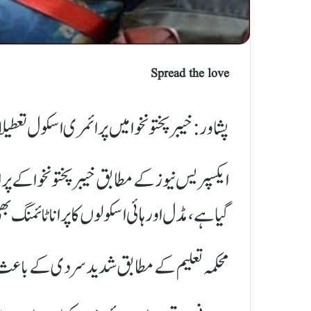
Spread the love
پشاور: خیبرپختونخوا میں پرائمری اسکول تع
ایکسپریس نیوز کے مطابق خیبرپختونخوا کے پ
گیا ہے، مڈل اور ہائی اسکولوں کا پرانا ٹائمنگ ب
محکمہ تعلیم کے مطابق شدید سردی کے باعث