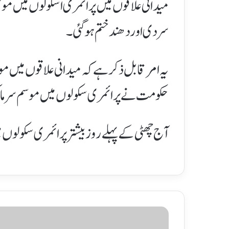
میدانی علاقوں میں پرائمری اسکولوں میں موس
سردی اور دھند ختم ہوگئی۔
یہ امر قابل ذکر ہے کہ میدانی علاقوں میں 
حکومت نے پرائمری سکولوں میں موسم سرما کی تعطیلات میں 13 جنور
آج چھٹی کے پہلے روز بیشتر پرائمری سکولوں م