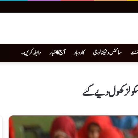
نمنٹ
سائنس و ٹیکنالوجی
کاروبار
آج کا اخبار
رابطہ کریں۔
اسکولز کھول دیے گئے