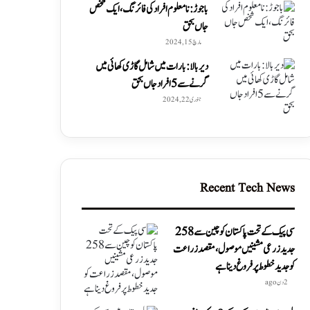
باجوڑ: نامعلوم افراد کی فائرنگ، ایک شخص
جاں بحق
مارچ 15, 2024
دیربالا: بارات میں شامل گاڑی کھائی میں
گرنے سے 5 افراد جاں بحق
جنوری 22, 2024
Recent Tech News
سی پیک کے تحت پاکستان کو چین سے 258
جدید زرعی مشینیں موصول،مقصد زراعت
کو جدید خطوط پر فروغ دینا ہے
2 دن ago