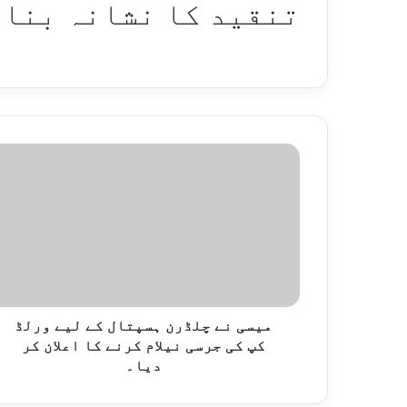
تنقید کا نشانہ بنا 
میسی نے چلڈرن ہسپتال کے لیے ورلڈ
کپ کی جرسی نیلام کرنے کا اعلان کر
دیا۔