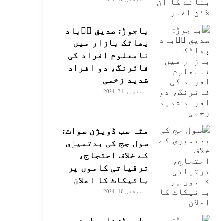
باجوڑ: صدیق اۤباد
پھاٹک بازار میں
نامعلوم افراد کی
فائرنگ، دو افراد
شدید زخمی
جنوری 31, 2024
مٹہ سب ڈویژن سوات:
سول جج کی بدتمیزی
کے خلاف احتجاج،
ترقیاتی کاموں پر
بائیکاٹ کا اعلان
جولائی 16, 2024
باجوڑ: نامعلوم