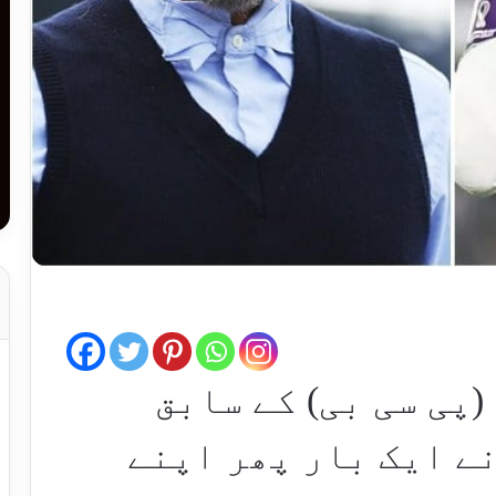
پی سی بی) کے سابق
ے ایک بار پھر اپنے