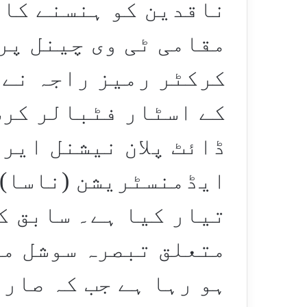
ناقدین کو ہنسنے کا 
مقامی ٹی وی چینل پر
کرکٹر رمیز راجہ نے د
کے اسٹار فٹبالر کر
ڈائٹ پلان نیشنل ایر
ایڈمنسٹریشن (ناسا) 
تیار کیا ہے۔ سابق ک
متعلق تبصرہ سوشل می
ہو رہا ہے جب کہ صار