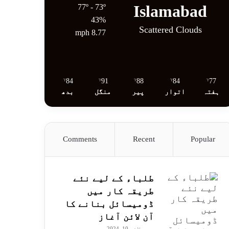
Islamabad
77º - 73º
43%
Scattered Clouds
8.77 mph
84
91
88
84
77
℉
℉
℉
℉
℉
ہفتہ
اتوار
پیر
منگل
بدھ
Comments
Recent
Popular
طلباء کے لیے نئے
طریقہ کار میں
ڈومیسائل بنانے کا
آن لائن آغاز
جولائی 10, 2024