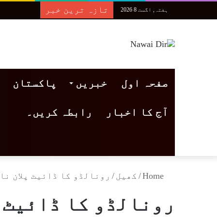
تازہ ترین خبر
ہفتہ, اگست 8 2026
صفحہ اول
خبریں
پاکستان
آج کا اخبار
رابطہ کریں۔
Home
/
کھیل
/
رونالڈو کا ڈائیٹ پلان نا
رونالڈو کا ڈائیٹ پ