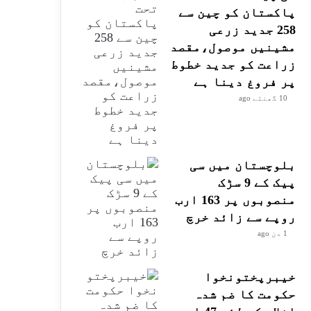
پاکستان کو چین سے
258 جدید زرعی
مشینیں موصول،مقصد
زراعت کو جدید خطوط
پر فروغ دینا ہے
10 گھنٹے ago
بلوچستان میں سی
پیک کے 9 سڑک
منصوبوں پر 163 ارب
روپے سے زائد خرچ
1 دن ago
خیبرپختونخوا
حکومت کا ضم شدہ