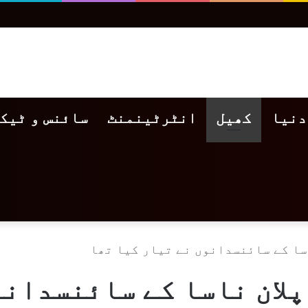
دنیا
کھیل
انٹرٹینمنٹ
سائنس و ٹیک
سا کے سائنسدانوں نے تیار کیا تھا
لان ناسا کے سائنسدانو