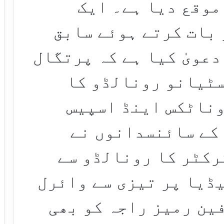
موقع دیا ہے۔ ایک
 بات کرتے ہوئے سابق
عویٰ کیا ہے کہ پرتگال
سٹیانو رونالڈو کا
وناٹکس اینڈ اسپیس
کے سائنسدانوں نے
رکٹر کا رونالڈو سے
ڈیا پر تیزی سے وائرل
فین رمیز راجہ کو بھی