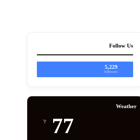
Follow Us
5,229
followers
Weather
77
℉