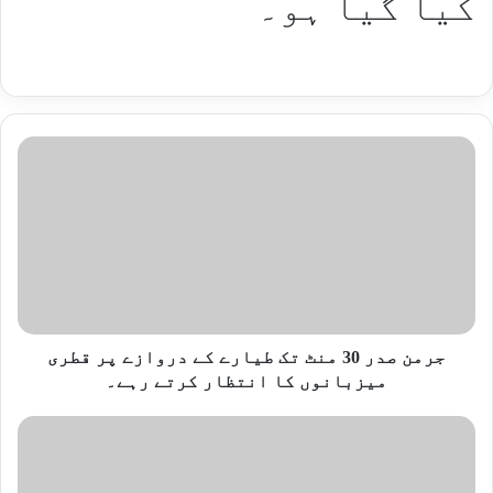
کیا گیا ہو۔
جرمن صدر 30 منٹ تک طیارے کے دروازے پر قطری
میزبانوں کا انتظار کرتے رہے۔