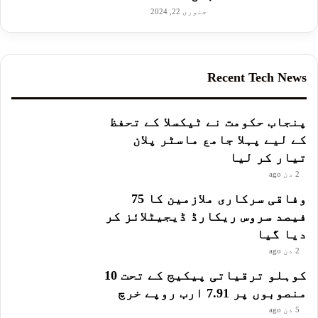
جنوری 22, 2024
Recent Tech News
پنجاب حکومت نے ٹیکسلا کے تحفظ
کے لیے پہلا جامع ماسٹر پلان
تیار کر لیا
2 دن ago
وفاقی سرکاری ملازمین کا 75
فیصد سروس ریکارڈ ڈیجیٹلائز کر
دیا گیا
2 دن ago
کوہلو ترقیاتی پیکیج کے تحت 10
منصوبوں پر 7.91 ارب روپے خرچ
5 دن ago