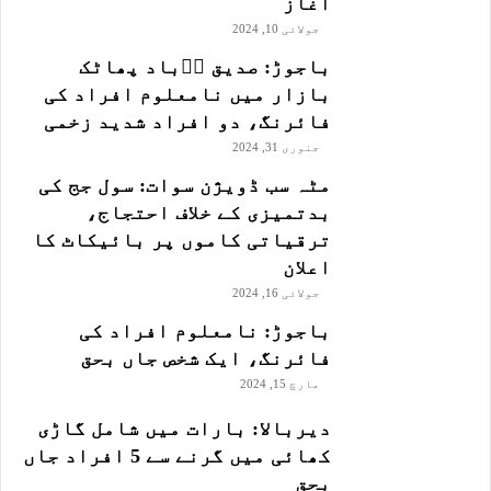
آغاز
جولائی 10, 2024
باجوڑ: صدیق اۤباد پھاٹک
بازار میں نامعلوم افراد کی
فائرنگ، دو افراد شدید زخمی
جنوری 31, 2024
مٹہ سب ڈویژن سوات: سول جج کی
بدتمیزی کے خلاف احتجاج،
ترقیاتی کاموں پر بائیکاٹ کا
اعلان
جولائی 16, 2024
باجوڑ: نامعلوم افراد کی
فائرنگ، ایک شخص جاں بحق
مارچ 15, 2024
دیربالا: بارات میں شامل گاڑی
کھائی میں گرنے سے 5 افراد جاں
بحق