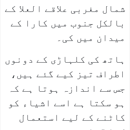
شمال مغربی علاقے العلا کے
بالکل جنوب میں کارا کے
میدان میں کی۔
ہاتھ کی کلہاڑی کے دونوں
اطراف تیز کیے گئے ہیں،
جس سے اندازہ ہوتا ہے کہ
ہو سکتا ہے اسے اشیاء کو
کاٹنے کے لیے استعمال