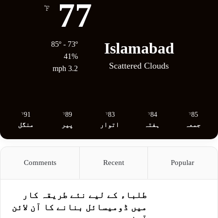
77
℉
Islamabad
85º - 73º
41%
Scattered Clouds
3.2 mph
91
89
83
84
85
℉
℉
℉
℉
℉
جمعہ
ہفتہ
اتوار
پیر
منگل
Comments
Recent
Popular
طلباء کے لیے نئے طریقہ کار
میں ڈومیسائل بنانے کا آن لائن