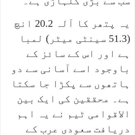
سب سے بڑی کلہاڑی ہے۔
یہ پتھر کا آلہ 20.2 انچ
(51.3 سینٹی میٹر) لمبا
ہے اور اس کے سائز کے
باوجود اسے آسانی سے دو
ہاتھوں سے پکڑا جا سکتا
ہے۔ محققین کی ایک بین
الاقوامی ٹیم نے یہ اہم
دریافت سعودی عرب کے