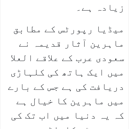
زیادہ ہے۔
میڈیا رپورٹس کے مطابق
ماہرین آثار قدیمہ نے
سعودی عرب کے علاقے العلا
میں ایک ہاتھ کی کلہاڑی
دریافت کی ہے جس کے بارے
میں ماہرین کا خیال ہے
کہ یہ دنیا میں اب تک کی