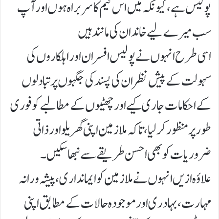
پولیس ہے، کیونکہ میں اس ٹیم کا سربراہ ہوں اور آپ
سب میرے لیے خاندان کی مانند ہیں
اسی طرح انہوں نے پولیس افسران اور اہلکاروں کی
سہولت کے پیش نظر ان کی پسند کی جگہوں پر تبادلوں
کے احکامات جاری کیے اور چھٹیوں کے مطالبے کو فوری
طور پر منظور کر لیا، تاکہ ملازمین اپنی گھریلو اور ذاتی
ضروریات کو بھی احسن طریقے سے نبھا سکیں۔
علاؤہ ازیں انہوں نے ملازمین کو ایمانداری، پیشہ ورانہ
مہارت، بہادری اور موجودہ حالات کے مطابق اپنی