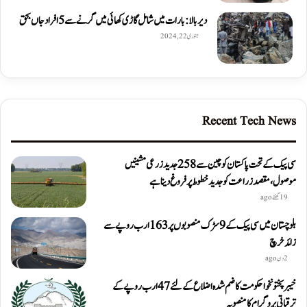
دیربالا: بارات میں شامل گاڑی کھائی میں گرنے سے 5 افراد جاں بحق
جنوری 22, 2024
Recent Tech News
سی پیک کے تحت پاکستان کو چین سے 258 جدید زرعی مشینیں
موصول،مقصد زراعت کو جدید خطوط پر فروغ دینا ہے
19 گھنٹے ago
بلوچستان میں سی پیک کے 9 سڑک منصوبوں پر 163 ارب روپے سے
زائد خرچ
2 دن ago
خیبرپختونخوا حکومت کا ضم شدہ اضلاع کے لئے 47 ارب روپے کے
ترقیاتی پروگرام کا منصوبہ