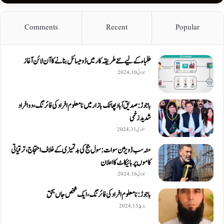
Comments
Recent
Popular
طلباء کے لیے نئے طریقہ کار میں ڈومیسائل بنانے کا آن لائن آغاز
جولائی 10, 2024
باجوڑ: صدیق اۤباد پھاٹک بازار میں نامعلوم افراد کی فائرنگ، دو افراد
شدید زخمی
جنوری 31, 2024
مٹہ سب ڈویژن سوات: سول جج کی بدتمیزی کے خلاف احتجاج، ترقیاتی
کاموں پر بائیکاٹ کا اعلان
جولائی 16, 2024
باجوڑ: نامعلوم افراد کی فائرنگ، ایک شخص جاں بحق
مارچ 15, 2024