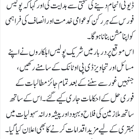
ڈیوٹی انجام دینے کی سختی سے ہدایت کی اور کہا کہ پولیس
فورس کے ہر رکن کو عوامی خدمت اور انصاف کی فراہمی
کو اپنا مشن بنانا ہوگا۔
اس موقع پر دربار میں شریک پولیس اہلکاروں نے اپنے
مسائل اور تجاویز ڈی پی او ٹانک کے سامنے رکھیں،
جنہیں غور سے سننے کے بعد تمام جائز مطالبات کے
فوری حل کے احکامات جاری کیے گئے۔ اس کے ساتھ
ساتھ ملازمین کی فلاح و بہبود اور پیشہ ورانہ سہولیات میں
بہتری کے لیے مزید اقدامات کرنے کا بھی اعلان کیا گیا۔