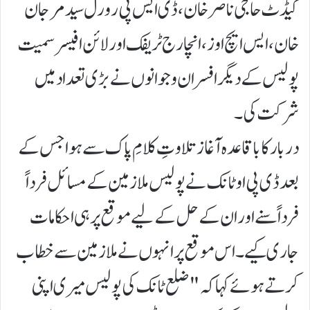
کیڈٹ حاجی ناصر خان، ڈی ایس پی رورل سید مرجان
خان، ایس ایچ اوز، انچارج ٹریفک اور لائن افیسر سمیت
پولیس کے دیگر افسران و جوانوں نے بڑی تعداد میں
شرکت کی۔
دربار کا باقاعدہ آغاز تلاوتِ کلامِ پاک سے ہوا جس کے
بعد ڈی پی او ٹانک نے پولیس ملازمین کے مسائل فرداً
فرداً سنے اور ان کے حل کے لیے موقع پر ہی احکامات
جاری کیے۔ اس موقع پر انہوں نے ملازمین سے خطاب
کرتے ہوئے کہا کہ "ضلع ٹانک کی پولیس میری اپنی