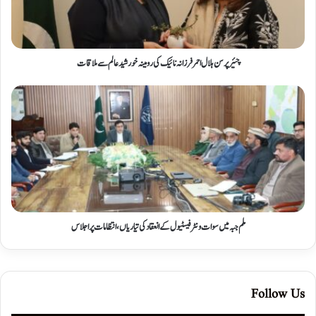
چئیرپرسن ہلال احمرفرزانہ نائیک کی رومینہ خورشید عالم سے ملاقات
ملم جبہ میں سوات ونٹر فیسٹیول کے انعقاد کی تیاریاں، انتظامات پر اجلاس
Follow Us