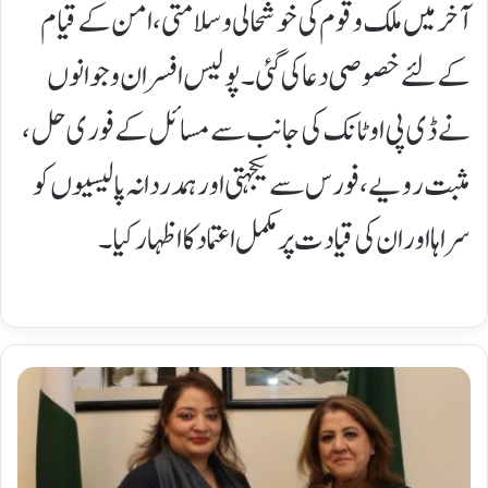
آخر میں ملک و قوم کی خوشحالی و سلامتی، امن کے قیام
کے لئے خصوصی دعا کی گئی۔ پولیس افسران و جوانوں
نے ڈی پی او ٹانک کی جانب سے مسائل کے فوری حل،
مثبت رویے، فورس سے یکجہتی اور ہمدردانہ پالیسیوں کو
سراہا اور ان کی قیادت پر مکمل اعتماد کا اظہار کیا۔