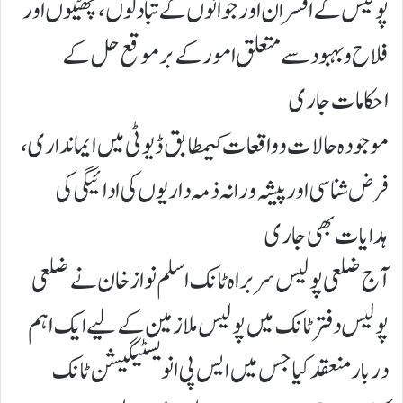
پولیس کے افسران اور جوانوں کے تبادلوں، چھٹیوں اور
فلاح و بہبود سے متعلق امور کے برموقع حل کے
احکامات جاری
موجودہ حالات و واقعات کیمطابق ڈیوٹی میں ایمانداری،
فرض شناسی اور پیشہ ورانہ ذمہ داریوں کی ادائیگی کی
ہدایات بھی جاری
آج ضلعی پولیس سربراہ ٹانک اسلم نواز خان نے ضلعی
پولیس دفتر ٹانک میں پولیس ملازمین کے لیے ایک اہم
دربار منعقد کیا جس میں ایس پی انویسٹیگیشن ٹانک