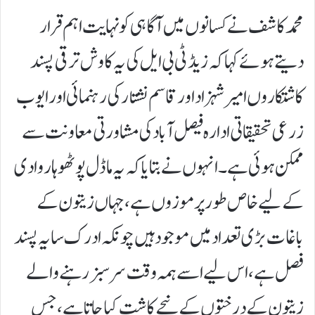
محمد کاشف نے کسانوں میں آگاہی کو نہایت اہم قرار
دیتے ہوئے کہا کہ زیڈ ٹی بی ایل کی یہ کاوش ترقی پسند
کاشتکاروں امیر شہزاد اور قاسم نشتار کی رہنمائی اور ایوب
زرعی تحقیقاتی ادارہ فیصل آباد کی مشاورتی معاونت سے
ممکن ہوئی ہے۔انہوں نے بتایا کہ یہ ماڈل پوٹھوہار وادی
کے لیے خاص طور پر موزوں ہے، جہاں زیتون کے
باغات بڑی تعداد میں موجود ہیں چونکہ ادرک سایہ پسند
فصل ہے، اس لیے اسے ہمہ وقت سرسبز رہنے والے
زیتون کے درختوں کے نیچے کاشت کیا جاتا ہے، جس