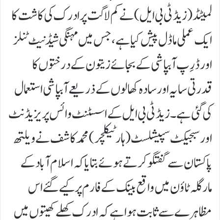
لمیٹڈ (زیڈ ٹی بی ایل) نے کم لاگت پر ادرک کی کاشت کا
ایک عملی ماڈل پیش کیا ہے، جس میں مہنگی شیڈ نیٹ ٹنلز
اور ڈرِپ آبپاشی کے بجائے زیتون کے درختوں کا
قدرتی سایہ اور سادہ کھالوں کے ذریعے آبپاشی استعمال
کی گئی ہے۔زیڈ ٹی بی ایل کے اسسٹنٹ وائس پریزیڈنٹ
اور سبجیکٹ سپیشلسٹ (ہارٹیکلچر) محمد کاشف نے ویلتھ
پاکستان سے گفتگو کرتے ہوئے بتایا کہ اسلام آباد کے
مارگلہ ٹاؤن میں واقع بینک کے فارم پر کیے گئے اس
مظاہرے سے ثابت ہوا ہے کہ ادرک کھلے کھیتوں میں