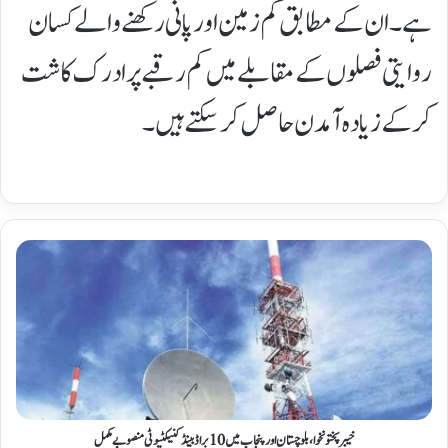
ہے۔ ان کے مطابق کم زمین اور پانی رکھنے والے کسان
روایتی فصلوں کے مقابلے میں کم رقبے پر ادرک کاشت
کر کے زیادہ آمدن حاصل کر سکتے ہیں۔
خیبر پختونخوا، بلوچستان اور پنجاب میں 10 براڈبینڈ کنیکٹیوٹی منصوبے مکمل