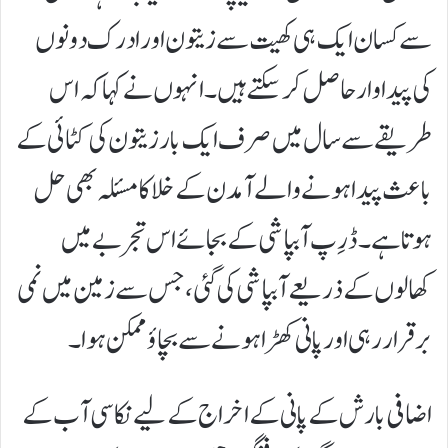
سے کسان ایک ہی کھیت سے زیتون اور ادرک دونوں
کی پیداوار حاصل کر سکتے ہیں۔ انہوں نے کہا کہ اس
طریقے سے سال میں صرف ایک بار زیتون کی کٹائی کے
باعث پیدا ہونے والے آمدن کے خلا کا مسئلہ بھی حل
ہوتا ہے۔ڈرِپ آبپاشی کے بجائے اس تجربے میں
کھالوں کے ذریعے آبپاشی کی گئی، جس سے زمین میں نمی
برقرار رہی اور پانی کھڑا ہونے سے بچاؤ ممکن ہوا۔
اضافی بارش کے پانی کے اخراج کے لیے نکاسی آب کے