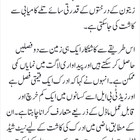
زیتون کے درختوں کے قدرتی سائے تلے کامیابی سے
کاشت کی جا سکتی ہے۔
اس طریقے سے کاشتکار ایک ہی زمین سے دو فصلیں
حاصل کر سکتے ہیں اور پیداواری لاگت میں نمایاں کمی
ممکن ہے۔انہوں نے کہا کہ ادرک ایک قیمتی فصل ہے
اور زیڈ ٹی بی ایل اسے کسانوں میں ایک کم خرچ اور
قابلِ عمل ماڈل کے ذریعے متعارف کرانا چاہتا ہے۔ ان
کے مطابق ماضی میں ادرک کی کاشت کے لیے نیٹ شیڈ