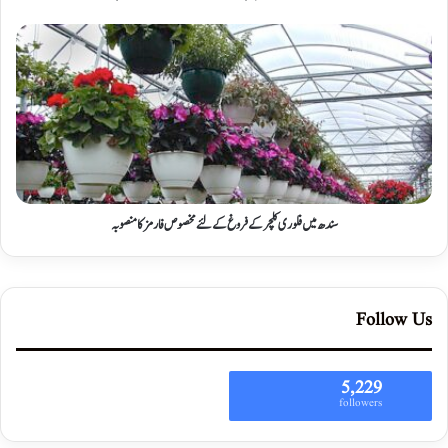
سندھ میں فلوری کلچر کے فروغ کے لئے مخصوص فارمز کا منصوبہ
Follow Us
5,229
followers