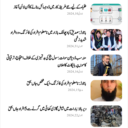
طلباء کے لیے نئے طریقہ کار میں ڈومیسائل بنانے کا آن لائن آغاز
جولائی 10, 2024
باجوڑ: صدیق اۤباد پھاٹک بازار میں نامعلوم افراد کی فائرنگ، دو افراد
شدید زخمی
جنوری 31, 2024
مٹہ سب ڈویژن سوات: سول جج کی بدتمیزی کے خلاف احتجاج، ترقیاتی
کاموں پر بائیکاٹ کا اعلان
جولائی 16, 2024
باجوڑ: نامعلوم افراد کی فائرنگ، ایک شخص جاں بحق
مارچ 15, 2024
دیربالا: بارات میں شامل گاڑی کھائی میں گرنے سے 5 افراد جاں بحق
جنوری 22, 2024