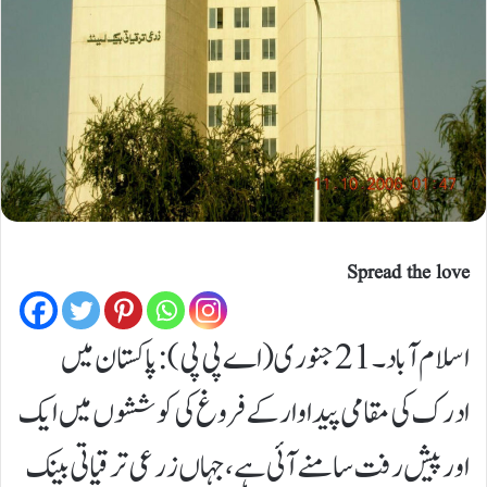
Spread the love
اسلام آباد۔21جنوری (اے پی پی):پاکستان میں
ادرک کی مقامی پیداوار کے فروغ کی کوششوں میں ایک
اور پیش رفت سامنے آئی ہے، جہاں زرعی ترقیاتی بینک