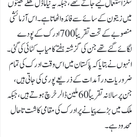
ٹنلز استعمال کیے جاتے تھے، جبکہ یہ نیا ماڈل کھلے کھیتوں
میں زیتون کے سائے سے فائدہ اٹھاتا ہے۔اس آزمائشی
منصوبے کے تحت تقریباً 700 ادرک کے پودے
لگائے گئے تھے جن کی گزشتہ ہفتے کامیاب کٹائی کی گئی۔
انہوں نے بتایا کہ پاکستان میں اس وقت ادرک کی تمام
ضروریات درآمدات کے ذریعے پوری کی جاتی ہیں،
جن پر سالانہ تقریباً 60 ملین ڈالر خرچ ہوتے ہیں، جبکہ
ملک میں بڑے پیمانے پر ادرک کی مقامی کاشت تاحال
محدود ہے۔