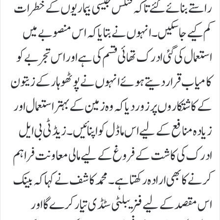
راستے بنائے گئے تاکہ فنگس جیسی بیماریوں کے خطرات
کم کیے جا سکیں۔انہوں نے بتایا کہ اس منصوبے میں
استعمال کی گئی ادرک تھائی قسم کی ہے اور اس تجربے کو
کامیاب قرار دیتے ہوئے انہوں نے پوٹھوہار کے زیتون
کے کاشتکاروں پر زور دیا کہ وہ زمین کے بہتر استعمال اور
زیادہ منافع کے لیے اس ماڈل کو اپنائیں۔زیڈ ٹی بی ایل
ادرک کی کاشت کے فروغ کے لیے مالی معاونت فراہم
کرنے کا بھی ارادہ رکھتا ہے۔ محمد کاشف نے کہا کہ بینک
اس مقصد کے لیے فزیبلٹی سٹڈی تیار کرے گا اور