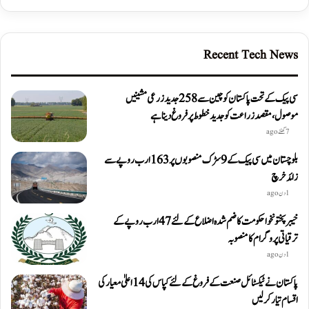
Recent Tech News
سی پیک کے تحت پاکستان کو چین سے 258 جدید زرعی مشینیں
موصول،مقصد زراعت کو جدید خطوط پر فروغ دینا ہے
7 گھنٹے ago
بلوچستان میں سی پیک کے 9 سڑک منصوبوں پر 163 ارب روپے سے
زائد خرچ
1 دن ago
خیبرپختونخوا حکومت کا ضم شدہ اضلاع کے لئے 47 ارب روپے کے
ترقیاتی پروگرام کا منصوبہ
1 دن ago
پاکستان نے ٹیکسٹائل صنعت کے فروغ کے لئے کپاس کی 14 اعلیٰ معیار کی
اقسام تیار کر لیں