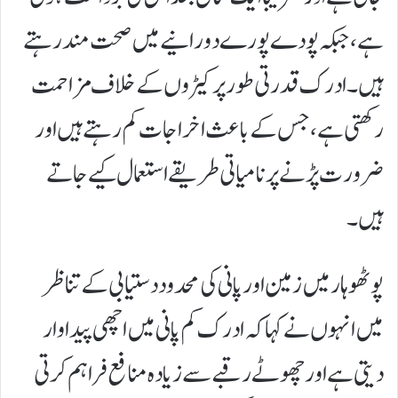
ہے، جبکہ پودے پورے دورانیے میں صحت مند رہتے
ہیں۔ ادرک قدرتی طور پر کیڑوں کے خلاف مزاحمت
رکھتی ہے، جس کے باعث اخراجات کم رہتے ہیں اور
ضرورت پڑنے پر نامیاتی طریقے استعمال کیے جاتے
ہیں۔
پوٹھوہار میں زمین اور پانی کی محدود دستیابی کے تناظر
میں انہوں نے کہا کہ ادرک کم پانی میں اچھی پیداوار
دیتی ہے اور چھوٹے رقبے سے زیادہ منافع فراہم کرتی