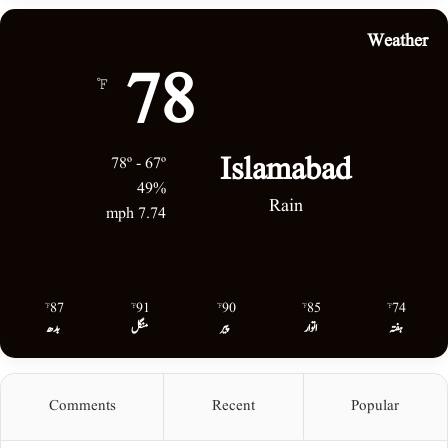
Weather
78
℉
Islamabad
78º - 67º
49%
Rain
7.74 mph
87
91
90
85
74
℉
℉
℉
℉
℉
ہفتہ
اتوار
پیر
منگل
بدھ
Comments
Recent
Popular