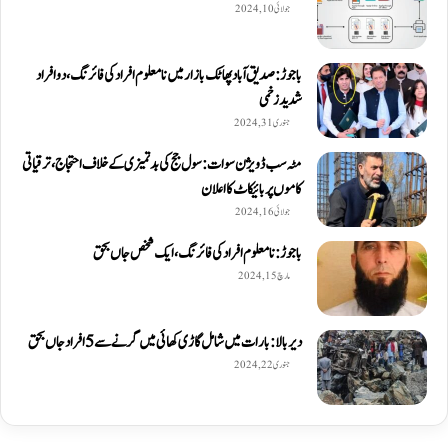
جولائی 10, 2024
باجوڑ: صدیق اۤباد پھاٹک بازار میں نامعلوم افراد کی فائرنگ، دو افراد
شدید زخمی
جنوری 31, 2024
مٹہ سب ڈویژن سوات: سول جج کی بدتمیزی کے خلاف احتجاج، ترقیاتی
کاموں پر بائیکاٹ کا اعلان
جولائی 16, 2024
باجوڑ: نامعلوم افراد کی فائرنگ، ایک شخص جاں بحق
مارچ 15, 2024
دیربالا: بارات میں شامل گاڑی کھائی میں گرنے سے 5 افراد جاں بحق
جنوری 22, 2024