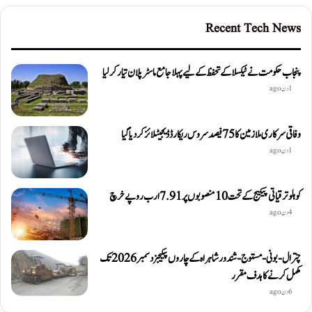
Recent Tech News
پنجاب حکومت نے ٹیکسلا کے تحفظ کے لیے پہلا جامع ماسٹر پلان تیار کر لیا
1 دن ago
وفاقی سرکاری ملازمین کا 75 فیصد سروس ریکارڈ ڈیجیٹلائز کر دیا گیا
1 دن ago
کوہلو ترقیاتی پیکیج کے تحت 10 منصوبوں پر 7.91 ارب روپے خرچ
4 دن ago
چترال-بونی-مستوج-شندور شاہراہ کے چاروں پیکیجز دسمبر 2026 تک
مکمل کرنے کا ہدف مقرر
6 دن ago