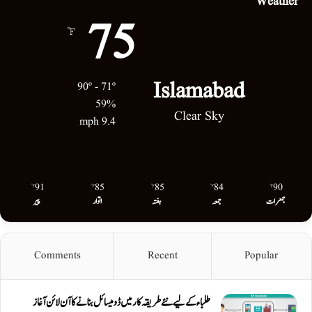
Weather
75
℉
Islamabad
90º - 71º
59%
Clear Sky
9.4 mph
91
85
85
84
90
℉
℉
℉
℉
℉
جمعرات
جمعہ
ہفتہ
اتوار
پیر
Comments
Recent
Popular
طلباء کے لیے نئے طریقہ کار میں ڈومیسائل بنانے کا آن لائن آغاز