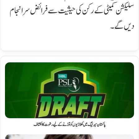
سلیکشن کمیٹی کے رکن کی حیثیت سے فرائض سرانجام
دیں گے۔
پاکستان سپر لیگ میں کھلاڑیوں کو توڑنے کے لیے رشوت کا انکشاف