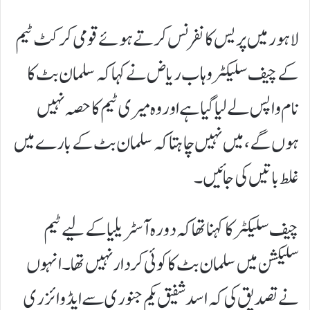
لاہور میں پریس کانفرنس کرتے ہوئے قومی کرکٹ ٹیم
کے چیف سلیکٹر وہاب ریاض نے کہا کہ سلمان بٹ کا
نام واپس لے لیا گیا ہے اور وہ میری ٹیم کا حصہ نہیں
ہوں گے، میں نہیں چاہتا کہ سلمان بٹ کے بارے میں
غلط باتیں کی جائیں۔
چیف سلیکٹر کا کہنا تھا کہ دورہ آسٹریلیا کے لیے ٹیم
سلیکشن میں سلمان بٹ کا کوئی کردار نہیں تھا۔ انہوں
نے تصدیق کی کہ اسد شفیق یکم جنوری سے ایڈوائزری