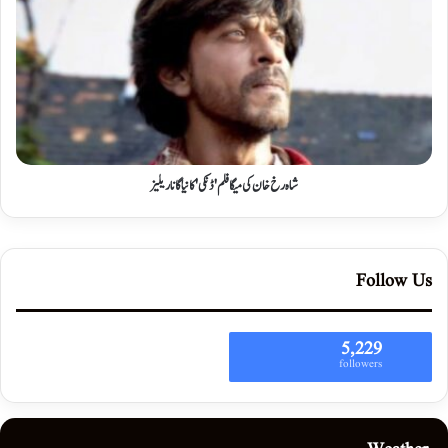
شاہ رخ خان کی میگا فلم 'ڈنکی' کا نیا گانا ریلیز
Follow Us
5,229
followers