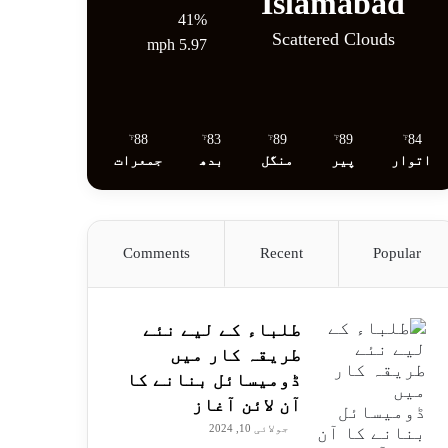
Islamabad
41%
Scattered Clouds
5.97 mph
88
83
89
89
84
℉
℉
℉
℉
℉
اتوار
پیر
منگل
بدھ
جمعرات
Comments
Recent
Popular
طلباء کے لیے نئے
طریقہ کار میں
ڈومیسائل بنانے کا
آن لائن آغاز
جولائی 10, 2024