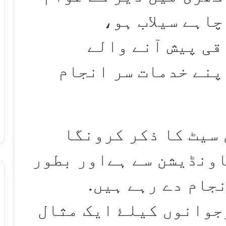
چاہے سیلاب ہو،
قی پیش آنے والے
پنے خدمات سر انجام
 سیٹ کا ذکر کرونگا
ونڈیشن سے ہےاور بطور
جام دے رہے ہیں.
جوانوں کیلۓ ایک مثال