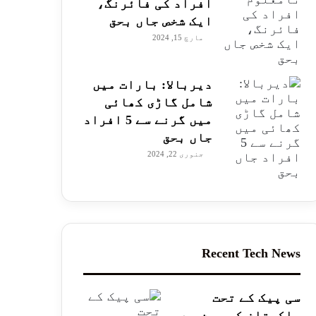
افراد کی فائرنگ،
ایک شخص جاں بحق
مارچ 15, 2024
دیربالا: بارات میں
شامل گاڑی کھائی
میں گرنے سے 5 افراد
جاں بحق
جنوری 22, 2024
Recent Tech News
سی پیک کے تحت
پاکستان کو چین سے