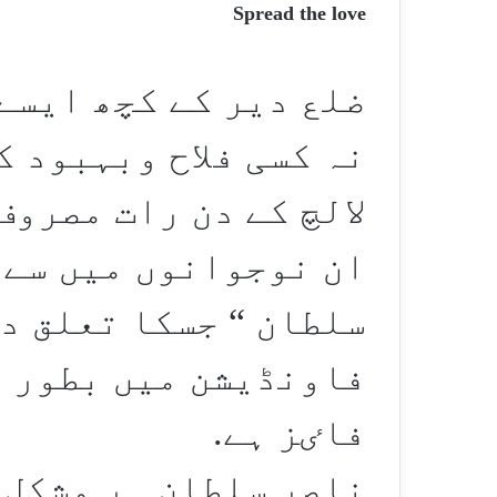
Spread the love
ضلع دیر کے کچھ ایسے
نہ کسی فلاح وبہبود ک
لالچ کے دن رات مصروف
ان نوجوانوں میں سے 
سلطان “ جسکا تعلق دس
فاونڈیشن میں بطور ن
فاٸز ہے.
ناصر سلطان ہر مشکل 