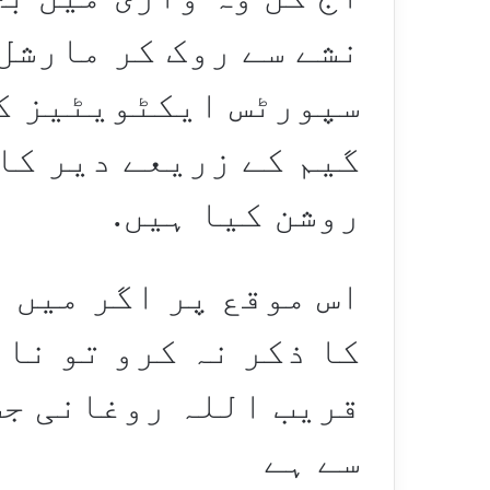
نشے سے روک کر مارشل
سپورٹس ایکٹویٹیز کی
گیم کے زریعے دیر کا
روشن کیا ہیں.
اس موقع پر اگر میں ا
کا ذکر نہ کرو تو نا 
قریب اللہ روغانی جس
سے ہے