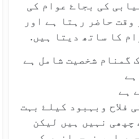
یابی کی بجاۓ عوام کی
 وقت حاضر رہتا ہے اور
ام کا ساتھ دیتا ہیں.
 گمنام شخصیت شامل ہے
ہے
 ہے
ی فلاح وبہبود کیلۓ بہت
 چپھی نہیں ہیں لیکن
چوں اور نوجوانوں کو