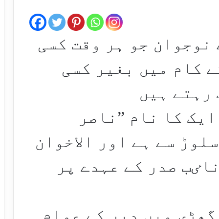
 نوجوان جو ہر وقت کسی
ے کام میں بغیر کسی
 رہتے ہیں
ایک کا نام ”ناصر
لوڑ سے ہے اور الاخوان
اٸب صدر کے عہدے پر
گھڑی میں دیر کے عوام