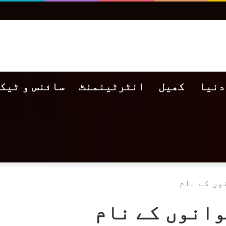
دنیا
کھیل
انٹرٹینمنٹ
سائنس و ٹیک
وں کے نام
وانوں کے نام