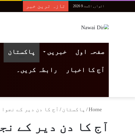
تازہ ترین خبر
اتوار, اگست 9 2026
صفحہ اول
خبریں
پاکستان
آج کا اخبار
رابطہ کریں۔
Home
/
پاکستان
/
آج کا دن دیر کے نجوان
آج کا دن دیر کے نج