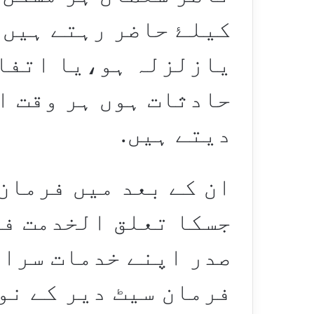
کیلۓ حاضر رہتے ہیں 
یازلزلہ ہو،یا اتفا
حادثات ہوں ہر وقت ا
دیتے ہیں.
ان کے بعد میں فرمان
جسکا تعلق الخدمت فا
صدر اپنے خدمات سران
فرمان سیٹ دیر کے نو