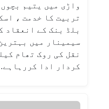
واڑی میں یتیم بچوں 
تربیت کا خدمت ، اسک
بلڈ بنک کے انعقاد ک
سیمینار میں بہترین 
نقل کی روک تھام کیل
کردار ادا کررہاہے.