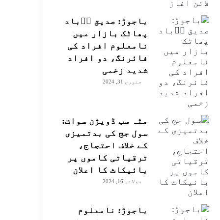
باجوڑ: صدیق اۤباد
پھاٹک بازار میں
نامعلوم افراد کی
فائرنگ، دو افراد
شدید زخمی
جنوری 31, 2024
مٹہ سب ڈویژن سوات:
سول جج کی بدتمیزی
کے خلاف احتجاج،
ترقیاتی کاموں پر
بائیکاٹ کا اعلان
جولائی 16, 2024
باجوڑ: نامعلوم