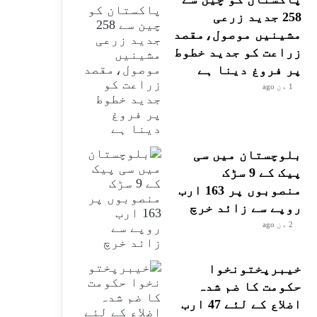
258 جدید زرعی
مشینیں موصول،مقصد
زراعت کو جدید خطوط
پر فروغ دینا ہے
1 دن ago
بلوچستان میں سی
پیک کے 9 سڑک
منصوبوں پر 163 ارب
روپے سے زائد خرچ
2 دن ago
خیبرپختونخوا
حکومت کا ضم شدہ
اضلاع کے لئے 47 ارب