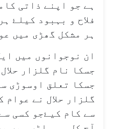
ہے جو اپنے ذاتی کام
فلاح و بہبود کیلۓ ہر
ہر مشکل گھڑی میں عو
ان نوجوانوں میں ایک
جسکا نام گلزار حلال 
جسکا تعلق اوسوڑی سے
گلزار حلال نے عوام ک
سے کام کیۓجو کسی سے
آج کل وہ واڑی میں ب