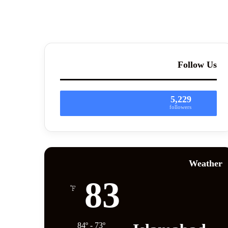
Follow Us
5,229
followers
Weather
83
℉
84º - 73º