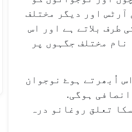
 آرٹس اور دیگر مختلف
 طرف بلاتے ہے اور اس
 نام مختلف جگہوں پر
س اُبھرتے ہوۓ نوجوان
انصافی ہوگی.
کا تعلق روغانو درہ