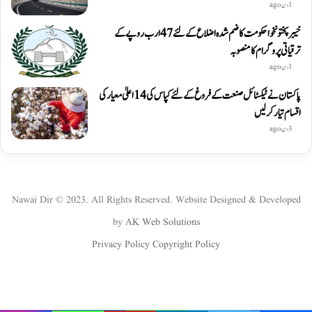
1 دن ago
خیبرپختونخوا حکومت کا ضم شدہ اضلاع کے لئے 47 ارب روپے کے
ترقیاتی پروگرام کا منصوبہ
1 دن ago
پاکستان نے ٹیکسٹائل صنعت کے فروغ کے لئے کپاس کی 14 اعلیٰ معیار کی
اقسام تیار کر لیں
3 دن ago
Nawai Dir © 2023. All Rights Reserved. Website Designed & Developed
by
AK Web Solutions
Privacy Policy
Copyright Policy
WhatsApp
Instagram
YouTube
Twitter
Facebook