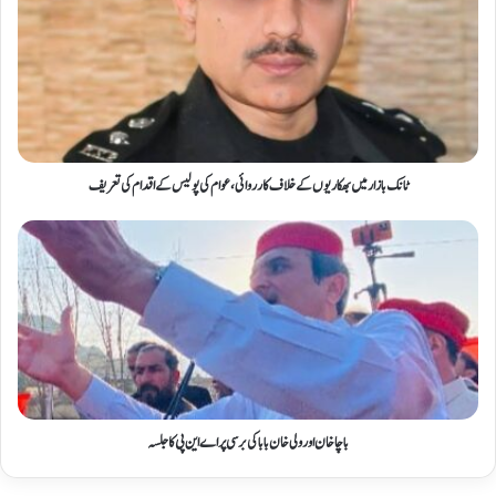
ٹانک بازار میں بھکاریوں کے خلاف کارروائی، عوام کی پولیس کے اقدام کی تعریف
باچا خان اور ولی خان بابا کی برسی پر اے این پی کا جلسہ