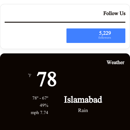
Follow Us
5,229
followers
Weather
78
℉
Islamabad
78º - 67º
49%
Rain
7.74 mph