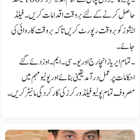
حاصل کرنے کے لئے بروقت اقدامات کریں۔ فیلڈ
ایشوز کو بروقت رپورٹ کریں تاکہ بروقت کاروائی کی
جائے۔
۔ تمام ایریاز انچارج اور یو۔ سی۔ ایم۔ اوز دئے گئے
احکامات پر عمل درآمد یقینی بنائے اور پولیو مہم میں
مصروف تمام پولیو فیلڈ ورکرز کی کارکردگی مانیٹر کریں۔