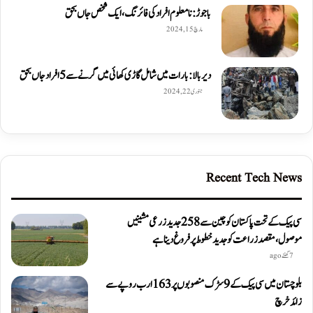
باجوڑ: نامعلوم افراد کی فائرنگ، ایک شخص جاں بحق
مارچ 15, 2024
دیربالا: بارات میں شامل گاڑی کھائی میں گرنے سے 5 افراد جاں بحق
جنوری 22, 2024
Recent Tech News
سی پیک کے تحت پاکستان کو چین سے 258 جدید زرعی مشینیں
موصول،مقصد زراعت کو جدید خطوط پر فروغ دینا ہے
7 گھنٹے ago
بلوچستان میں سی پیک کے 9 سڑک منصوبوں پر 163 ارب روپے سے
زائد خرچ