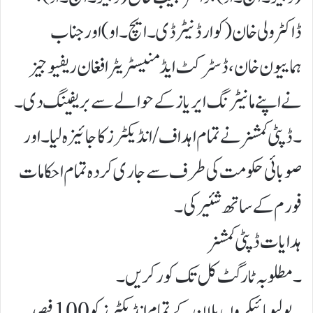
ڈاکٹر ولی خان (کوارڈنیٹر ڈی۔ ایچ۔او) اور جناب
ہماییون خان ، ڈسٹرکٹ ایڈمنیسٹریٹر افغان ریفیوجیز
نے اپنے مانیٹرنگ ایریاز کے حوالے سے بریفینگ دی۔
۔ ڈپٹی کمشنر نے تمام اہداف/ انڈیکٹرز کا جائیزہ لیا۔ اور
صوبائی حکومت کی طرف سے جاری کردہ تمام احکامات
فورم کے ساتھ شئیر کی۔
ہدایات ڈپٹی کمشنر
۔ مطلوبہ ٹارگٹ کل تک کور کریں۔
۔ پولیو مائیکروں پلان کے تمام انڈیکٹرز کو 100 فیصد