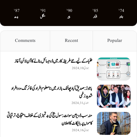
87
91
90
85
74
℉
℉
℉
℉
℉
ہفتہ
اتوار
پیر
منگل
بدھ
Comments
Recent
Popular
طلباء کے لیے نئے طریقہ کار میں ڈومیسائل بنانے کا آن لائن آغاز
جولائی 10, 2024
باجوڑ: صدیق اۤباد پھاٹک بازار میں نامعلوم افراد کی فائرنگ، دو افراد
شدید زخمی
جنوری 31, 2024
مٹہ سب ڈویژن سوات: سول جج کی بدتمیزی کے خلاف احتجاج، ترقیاتی
کاموں پر بائیکاٹ کا اعلان
جولائی 16, 2024