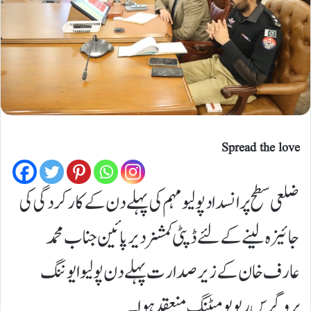
Spread the love
ضلعی سطح پر انسداد پولیو مہم کی پہلے دن کے کارکردگی کی
جائیزہ لینے کے لئے ڈپٹی کمشنر دیر پائین جناب محمد
عارف خان کے زیر صدارت پہلے دن پولیو ایوننگ
پروگرس ریویو میٹنگ منعقد ہوا۔