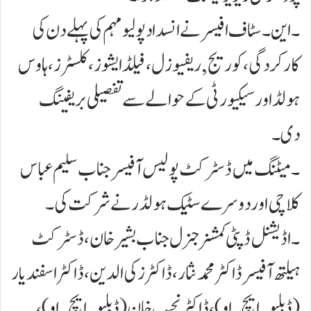
۔ این۔سٹاف افیسر نے انسداد پولیو مہم کی پہلے دن کی
کارکردگی،کوریج,ریفیوزل ، فیلڈ ایشوز، کلسٹرز، ہاوس
ہولڈ اور سیکیورٹی کے حوالے سے تفصیلی بریفینگ
دی۔
۔ میٹنگ میں ڈسٹرکٹ پولیس آفیسر جناب سلیم عباس
کلاچی اور دوسرے سٹیک ہولڈر نے شرکت کی۔
۔ اڈیشنل ڈپٹی کمشنر جنرل جناب بشیر خان ، ڈسٹرکٹ
ہیلتھ آفیسر ڈاکٹر محمد نثار ، ڈاکٹر زکی الدین، ڈاکٹر اسفندیار
(ڈبلیو۔ایچ۔او) ، ڈاکٹر نجیب خان (ڈبلیو۔ ایچ۔او) ،