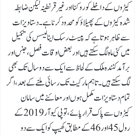
کیڑوں کے داخلے کو روکنا اور غیر قرنطینہ لیکن ضابطہ
شدہ کیڑوں کے پھیلاؤ کو محدود کرنا ہے۔دستاویزات
سے ظاہر ہوتا ہے کہ پیسٹ رسک اینالیسس کی تکمیل
میں کئی ماہ لگ سکتے ہیں اور بعض اوقات فصل، جنس اور
برآمد کنندہ ملک کے لحاظ سے ایک سے دو سال تک بھی
لگ سکتے ہیں۔ تاہم مارکیٹ تک رسائی ملنے کے بعد، اگر
تمام دستاویزات مکمل ہوں اور معائنے میں سامان
کیڑوں سے پاک قرار پائے، تو پی کیو آر 2019 کے
رول 45 اور 46 کے مطابق کھیپ کو ایک سے دو