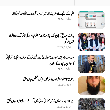
طلباء کے لیے نئے طریقہ کار میں ڈومیسائل بنانے کا آن لائن آغاز
جولائی 10, 2024
باجوڑ: صدیق اۤباد پھاٹک بازار میں نامعلوم افراد کی فائرنگ، دو افراد
شدید زخمی
جنوری 31, 2024
مٹہ سب ڈویژن سوات: سول جج کی بدتمیزی کے خلاف احتجاج، ترقیاتی
کاموں پر بائیکاٹ کا اعلان
جولائی 16, 2024
باجوڑ: نامعلوم افراد کی فائرنگ، ایک شخص جاں بحق
مارچ 15, 2024
دیربالا: بارات میں شامل گاڑی کھائی میں گرنے سے 5 افراد جاں بحق
جنوری 22, 2024