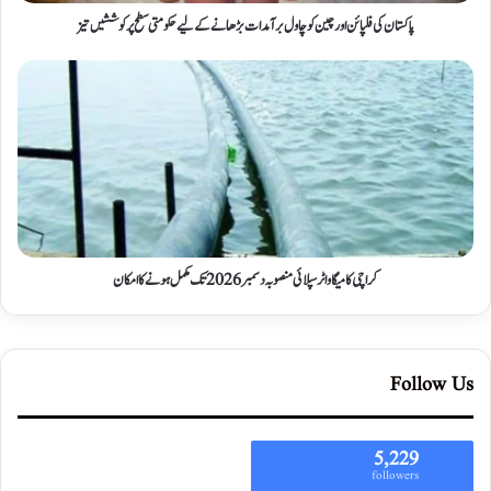
پاکستان کی فلپائن اور چین کو چاول برآمدات بڑھانے کے لیے حکومتی سطح پر کوششیں تیز
کراچی کا میگا واٹر سپلائی منصوبہ دسمبر 2026 تک مکمل ہونے کا امکان
Follow Us
5,229
followers