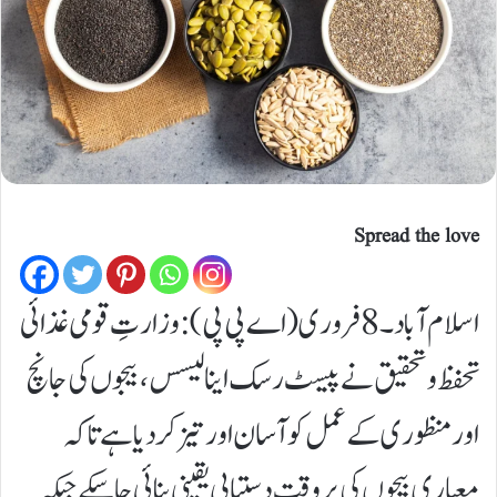
Spread the love
اسلام آباد۔8فروری (اے پی پی):وزارتِ قومی غذائی
تحفظ و تحقیق نے پیسٹ رسک اینالیسس، بیجوں کی جانچ
اور منظوری کے عمل کو آسان اور تیز کر دیا ہے تاکہ
معیاری بیجوں کی بروقت دستیابی یقینی بنائی جا سکے جبکہ