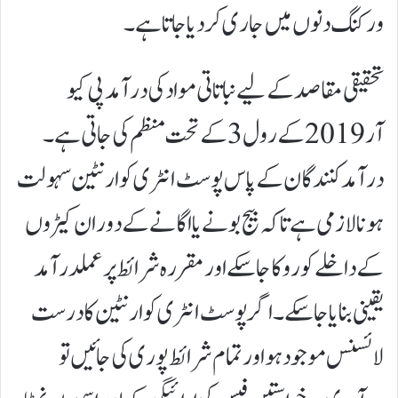
ورکنگ دنوں میں جاری کر دیا جاتا ہے۔
تحقیقی مقاصد کے لیے نباتاتی مواد کی درآمد پی کیو
آر 2019 کے رول 3 کے تحت منظم کی جاتی ہے۔
درآمد کنندگان کے پاس پوسٹ انٹری کوارنٹین سہولت
ہونا لازمی ہے تاکہ بیج بونے یا اگانے کے دوران کیڑوں
کے داخلے کو روکا جا سکے اور مقررہ شرائط پر عملدرآمد
یقینی بنایا جا سکے۔اگر پوسٹ انٹری کوارنٹین کا درست
لائسنس موجود ہو اور تمام شرائط پوری کی جائیں تو