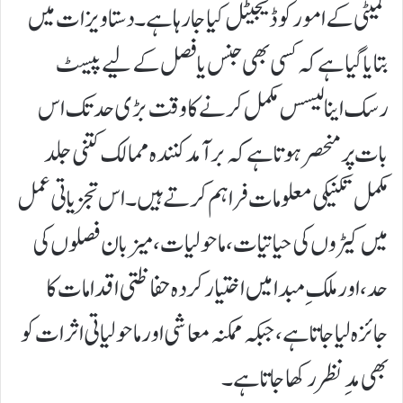
کمیٹی کے امور کو ڈیجیٹل کیا جا رہا ہے۔دستاویزات میں
بتایا گیا ہے کہ کسی بھی جنس یا فصل کے لیے پیسٹ
رسک اینالیسس مکمل کرنے کا وقت بڑی حد تک اس
بات پر منحصر ہوتا ہے کہ برآمد کنندہ ممالک کتنی جلد
مکمل تکنیکی معلومات فراہم کرتے ہیں۔ اس تجزیاتی عمل
میں کیڑوں کی حیاتیات، ماحولیات، میزبان فصلوں کی
حد، اور ملکِ مبدا میں اختیار کردہ حفاظتی اقدامات کا
جائزہ لیا جاتا ہے، جبکہ ممکنہ معاشی اور ماحولیاتی اثرات کو
بھی مدِنظر رکھا جاتا ہے۔