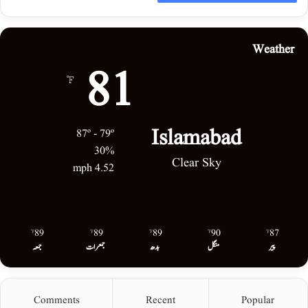
Weather
81
℉
Islamabad
87º - 79º
30%
Clear Sky
4.52 mph
89
89
89
90
87
℉
℉
℉
℉
℉
پیر
منگل
بدھ
جمعرات
جمعہ
Comments
Recent
Popular