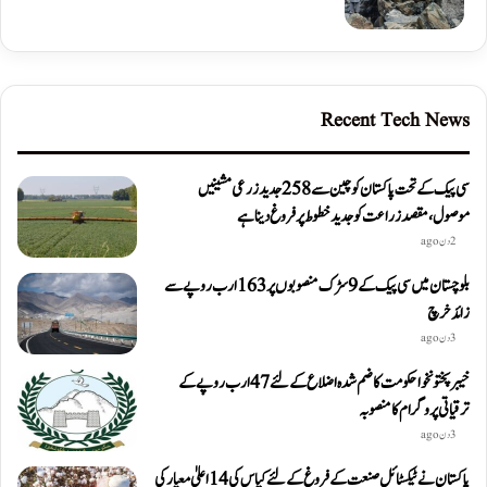
Recent Tech News
سی پیک کے تحت پاکستان کو چین سے 258 جدید زرعی مشینیں
موصول،مقصد زراعت کو جدید خطوط پر فروغ دینا ہے
2 دن ago
بلوچستان میں سی پیک کے 9 سڑک منصوبوں پر 163 ارب روپے سے
زائد خرچ
3 دن ago
خیبرپختونخوا حکومت کا ضم شدہ اضلاع کے لئے 47 ارب روپے کے
ترقیاتی پروگرام کا منصوبہ
3 دن ago
پاکستان نے ٹیکسٹائل صنعت کے فروغ کے لئے کپاس کی 14 اعلیٰ معیار کی