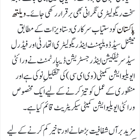
سخت ریگولیٹری نگرانی بھی برقرار رکھی جائے۔
ویلتھ
پاکستان
کو دستیاب سرکاری دستاویزات کے مطابق
نیشنل سیڈ ڈویلپمنٹ اینڈ ریگولیٹری اتھارٹی اور فیڈرل
سیڈ سرٹیفکیشن اینڈ رجسٹریشن ڈیپارٹمنٹ نے ورائٹی
ایویلیوایشن کمیٹی (وی ای سی) کی تشکیلِ نو کی ہے اور
منظوری کے عمل کو تیز کرنے کے لیے ایک مخصوص
ورائٹی ایویلیوایشن کمیٹی سیکریٹریٹ قائم کیا ہے۔
مزید برآں شفافیت بڑھانے اور تاخیر کم کرنے کے لیے