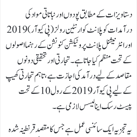
دستاویزات کے مطابق پودوں اور نباتاتی مواد کی
درآمدات کو پلانٹ کوارنٹین رولز (پی کیو آر) 2019
اور انٹرنیشنل پلانٹ پروٹیکشن کنونشن کے رہنما اصولوں
کے تحت منظم کیا جاتا ہے۔ تجارتی اور تحقیقی دونوں
مقاصد کے لیے درآمد کی اجازت ہے، تاہم تجارتی کھیپ
کے لیے پی کیو آر 2019 کے رول 10 کے تحت
پیسٹ رسک اینالیسس لازمی ہے۔
یہ تجزیہ ایک سائنسی عمل ہے جس کا مقصد قرنطینہ شدہ