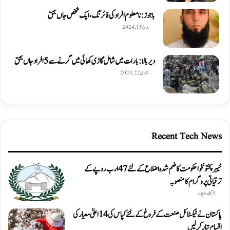
باجوڑ: نامعلوم افراد کی فائرنگ، ایک شخص جاں بحق
مارچ 15, 2024
دیربالا: بارات میں شامل گاڑی کھائی میں گرنے سے 5 افراد جاں بحق
جنوری 22, 2024
Recent Tech News
خیبرپختونخوا حکومت کا ضم شدہ اضلاع کے لئے 47 ارب روپے کے
ترقیاتی پروگرام کا منصوبہ
5 گھنٹے ago
پاکستان نے ٹیکسٹائل صنعت کے فروغ کے لئے کپاس کی 14 اعلیٰ معیار کی
اقسام تیار کر لیں