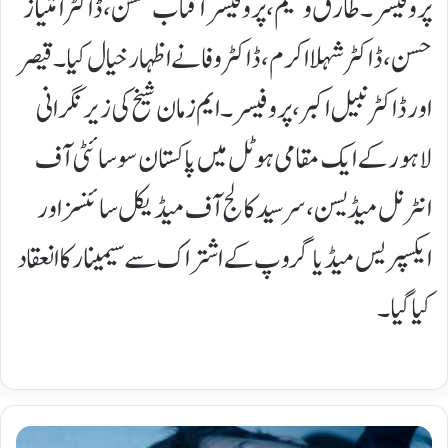
پروفیسر۔ طارق وسیم، پروفیسر آفتاب محسن، ڈاکٹر امتیاز
حسن، ڈاکٹر شہلا اکرم، ڈاکٹر وفا نے اظہار خیال کیا۔ قیصر
اور ڈاکٹر نبیل اکبر، پروفیسر۔ ایم زمان شیخ کی زیر نگرانی
لاہور کے ایک مقامی ہوٹل میں پاکستان سوسائٹی آف
انٹرنل میڈیسن، سرسید کالج آف میڈیکل سائنسز اور
ایکسپریس میڈیا گروپ کے اشتراک سے سیمینار کا انعقاد
کیا گیا۔