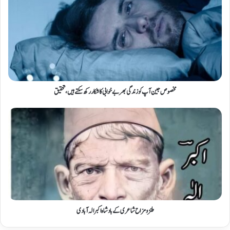
مخصوص جین آپ کو زندگی بھر بے خوابی کا شکار رکھ سکتے ہیں، تحقیق
طنزومزاح شاعری کے بادشاہ اکبر الہ آبادی