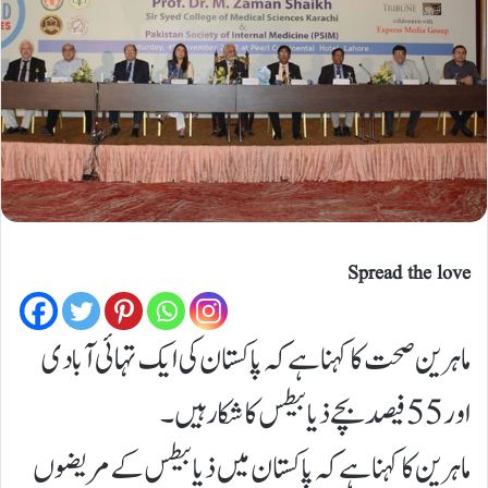
Spread the love
ماہرین صحت کا کہنا ہے کہ پاکستان کی ایک تہائی آبادی
اور 55 فیصد بچے ذیابیطس کا شکار ہیں۔
ماہرین کا کہنا ہے کہ پاکستان میں ذیابیطس کے مریضوں