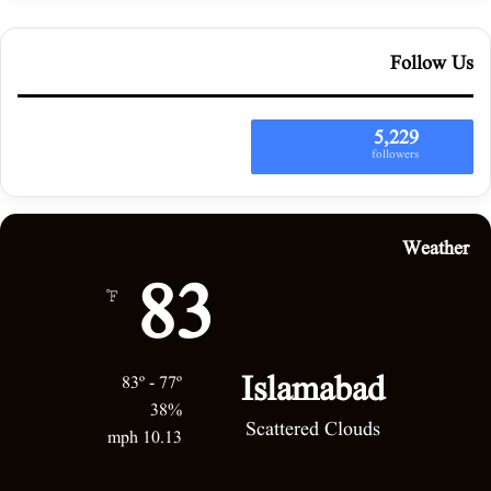
Follow Us
5,229
followers
Weather
83
℉
Islamabad
83º - 77º
38%
Scattered Clouds
10.13 mph