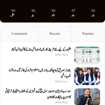
90
88
84
87
82
℉
℉
℉
℉
℉
جمعہ
ہفتہ
اتوار
پیر
منگل
Comments
Recent
Popular
طلباء کے لیے نئے طریقہ کار میں ڈومیسائل بنانے کا آن لائن آغاز
جولائی 10, 2024
باجوڑ: صدیق اۤباد پھاٹک بازار میں نامعلوم افراد کی فائرنگ، دو افراد
شدید زخمی
جنوری 31, 2024
مٹہ سب ڈویژن سوات: سول جج کی بدتمیزی کے خلاف احتجاج، ترقیاتی
کاموں پر بائیکاٹ کا اعلان
جولائی 16, 2024