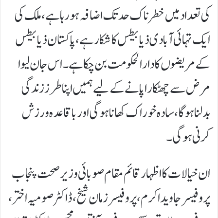
کی تعداد میں خطرناک حد تک اضافہ ہو رہا ہے، ملک کی
ایک تہائی آبادی ذیابیطس کا شکار ہے، پاکستان ذیابیطس
کے مریضوں کا دارالحکومت بن چکا ہے۔ اس جان لیوا
مرض سے چھٹکارا پانے کے لیے ہمیں اپنا طرز زندگی
بدلنا ہو گا، سادہ خوراک کھانا ہو گی اور باقاعدہ ورزش
کرنی ہو گی۔
ان خیالات کا اظہار قائم مقام صوبائی وزیر صحت پنجاب
پروفیسر جاوید اکرم، پروفیسر زمان شیخ، ڈاکٹر صومیہ اختر،